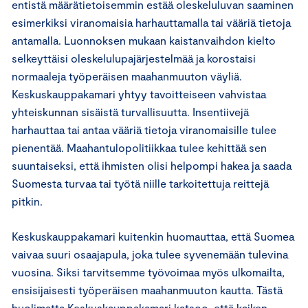
entistä määrätietoisemmin estää oleskeluluvan saaminen
esimerkiksi viranomaisia harhauttamalla tai vääriä tietoja
antamalla. Luonnoksen mukaan kaistanvaihdon kielto
selkeyttäisi oleskelulupajärjestelmää ja korostaisi
normaaleja työperäisen maahanmuuton väyliä.
Keskuskauppakamari yhtyy tavoitteiseen vahvistaa
yhteiskunnan sisäistä turvallisuutta. Insentiivejä
harhauttaa tai antaa vääriä tietoja viranomaisille tulee
pienentää. Maahantulopolitiikkaa tulee kehittää sen
suuntaiseksi, että ihmisten olisi helpompi hakea ja saada
Suomesta turvaa tai työtä niille tarkoitettuja reittejä
pitkin.
Keskuskauppakamari kuitenkin huomauttaa, että Suomea
vaivaa suuri osaajapula, joka tulee syvenemään tulevina
vuosina. Siksi tarvitsemme työvoimaa myös ulkomailta,
ensisijaisesti työperäisen maahanmuuton kautta. Tästä
huolimatta Keskuskauppakamari katsoo, että kaiken