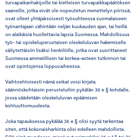
turvapaikanhakijoille tai kielteisen turvapaikkapäätöksen
saaneille, jotka eivät ole nopeutetun menettelyn piirissä,
ovat olleet yhtäjaksoisesti työsuhteessa suomalaiseen
työnantajaan vähintään neljän kuukauden ajan, tai heillä
on alaikäisiä huollettavia lapsia Suomessa. Mahdollisuus
työ- tai opiskeluperustaisen oleskeluluvan hakemiselle
säilytettäisiin lisäksi henkilöille, jotka ovat suorittaneet
Suomessa ammatillisen tai korkea-asteen tutkinnon tai
ovat opintojensa loppuvaiheessa.
Vaihtoehtoisesti nämä seikat voisi kirjata
säännöskohtaisiin perusteluihin pykälän 36 e § kohdalle,
jossa säädetään oleskeluluvan epäämisen
kohtuuttomuudesta.
Joka tapauksessa pykälää 36 e § olisi syytä tarkentaa
siten, että kokonaisharkinta olisi edelleen mahdollista.
Sillä siinä muodossa, missä nyt esimerkiksi 36 a 1 § tai 36