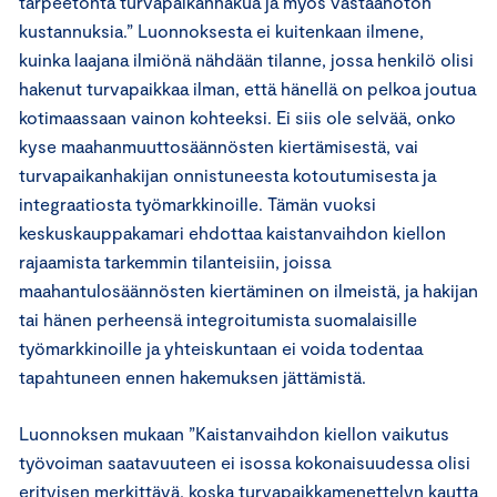
tarpeetonta turvapaikanhakua ja myös vastaanoton
kustannuksia.” Luonnoksesta ei kuitenkaan ilmene,
kuinka laajana ilmiönä nähdään tilanne, jossa henkilö olisi
hakenut turvapaikkaa ilman, että hänellä on pelkoa joutua
kotimaassaan vainon kohteeksi. Ei siis ole selvää, onko
kyse maahanmuuttosäännösten kiertämisestä, vai
turvapaikanhakijan onnistuneesta kotoutumisesta ja
integraatiosta työmarkkinoille. Tämän vuoksi
keskuskauppakamari ehdottaa kaistanvaihdon kiellon
rajaamista tarkemmin tilanteisiin, joissa
maahantulosäännösten kiertäminen on ilmeistä, ja hakijan
tai hänen perheensä integroitumista suomalaisille
työmarkkinoille ja yhteiskuntaan ei voida todentaa
tapahtuneen ennen hakemuksen jättämistä.
Luonnoksen mukaan ”Kaistanvaihdon kiellon vaikutus
työvoiman saatavuuteen ei isossa kokonaisuudessa olisi
erityisen merkittävä, koska turvapaikkamenettelyn kautta