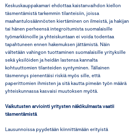
Keskuskauppakamari ehdottaa kaistanvaihdon kiellon
täsmentämistä tarkemmin tilanteisiin, joissa
maahantulosäännösten kiertäminen on ilmeistä, ja hakijan
tai hänen perheensä integroitumista suomalaisille
työmarkkinoille ja yhteiskuntaan ei voida todentaa
tapahtuneen ennen hakemuksen jättämistä. Näin
vältetään vahingon tuottaminen suomalaisille yrityksille
sekä yksilöiden ja heidän lastensa kannalta
kohtuuttomien tilanteiden syntyminen. Tällainen
täsmennys pienentäisi riskiä myös sille, että
paperittomien ihmisten ja sitä kautta pimeän työn määrä
yhteiskunnassa kasvaisi muutoksen myötä.
Vaikutusten arviointi yritysten näkökulmasta vaatii
täsmentämistä
Lausunnoissa pyydetään kiinnittämään erityistä