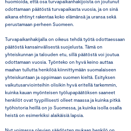
huomioida, että osa turvapaikanhakijoista on joutunut
odottamaan päätöstä turvapaikasta vuosia, ja on sinä
aikana ehtinyt rakentaa koko elämänsä ja uransa sekä
perustamaan perheen Suomeen.
Turvapaikanhakijalla on oikeus tehdä työtä odottaessaan
päätöstä kansainvälisestä suojelusta. Tämä on
yhteiskunnan ja talouden etu, sillä päätöstä voi joutua
odottamaan vuosia. Työnteko on hyvä keino auttaa
maahan tullutta henkilöä kiinnittymään suomalaiseen
yhteiskuntaan ja oppimaan suomen kieltä. Esityksen
vaikutusarviointeihin olisikin hyvä eritellä tarkemmin,
kuinka kauan myönteisen työlupapäätöksen saaneet
henkilöt ovat tyypillisesti olleet maassa ja kuinka pitkä
työhistoria heillä on jo Suomessa, ja kuinka isolla osalla
heistä on esimerkiksi alaikäisiä lapsia.
Nyt voimassa olevien säädösten mukaan henkilö on