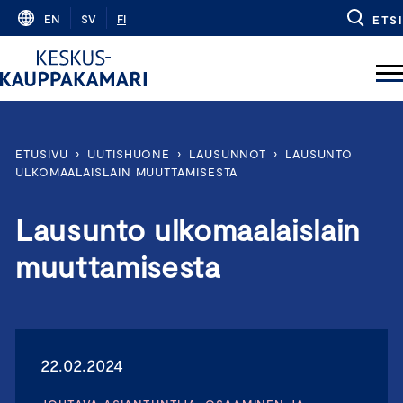
Skip
EN
SV
FI
ETSI
to
content
ETUSIVU
›
UUTISHUONE
›
LAUSUNNOT
›
LAUSUNTO
ULKOMAALAISLAIN MUUTTAMISESTA
Lausunto ulkomaalaislain
muuttamisesta
22.02.2024