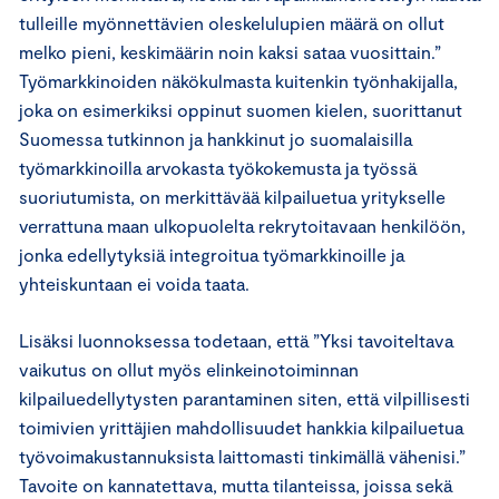
tulleille myönnettävien oleskelulupien määrä on ollut
melko pieni, keskimäärin noin kaksi sataa vuosittain.”
Työmarkkinoiden näkökulmasta kuitenkin työnhakijalla,
joka on esimerkiksi oppinut suomen kielen, suorittanut
Suomessa tutkinnon ja hankkinut jo suomalaisilla
työmarkkinoilla arvokasta työkokemusta ja työssä
suoriutumista, on merkittävää kilpailuetua yritykselle
verrattuna maan ulkopuolelta rekrytoitavaan henkilöön,
jonka edellytyksiä integroitua työmarkkinoille ja
yhteiskuntaan ei voida taata.
Lisäksi luonnoksessa todetaan, että ”Yksi tavoiteltava
vaikutus on ollut myös elinkeinotoiminnan
kilpailuedellytysten parantaminen siten, että vilpillisesti
toimivien yrittäjien mahdollisuudet hankkia kilpailuetua
työvoimakustannuksista laittomasti tinkimällä vähenisi.”
Tavoite on kannatettava, mutta tilanteissa, joissa sekä