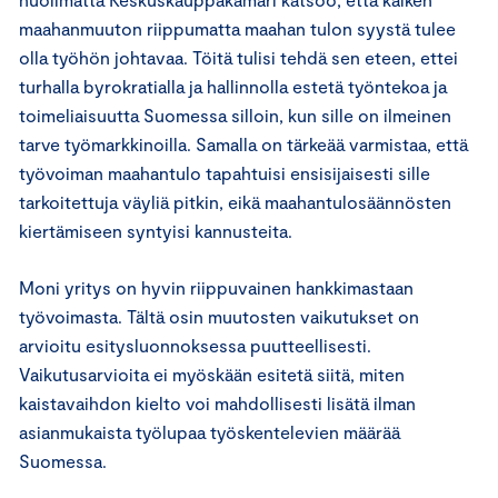
maahanmuuton riippumatta maahan tulon syystä tulee
olla työhön johtavaa. Töitä tulisi tehdä sen eteen, ettei
turhalla byrokratialla ja hallinnolla estetä työntekoa ja
toimeliaisuutta Suomessa silloin, kun sille on ilmeinen
tarve työmarkkinoilla. Samalla on tärkeää varmistaa, että
työvoiman maahantulo tapahtuisi ensisijaisesti sille
tarkoitettuja väyliä pitkin, eikä maahantulosäännösten
kiertämiseen syntyisi kannusteita.
Moni yritys on hyvin riippuvainen hankkimastaan
työvoimasta. Tältä osin muutosten vaikutukset on
arvioitu esitysluonnoksessa puutteellisesti.
Vaikutusarvioita ei myöskään esitetä siitä, miten
kaistavaihdon kielto voi mahdollisesti lisätä ilman
asianmukaista työlupaa työskentelevien määrää
Suomessa.