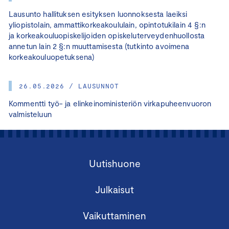
Lausunto hallituksen esityksen luonnoksesta laeiksi
yliopistolain, ammattikorkeakoululain, opintotukilain 4 §:n
ja korkeakouluopiskelijoiden opiskeluterveydenhuollosta
annetun lain 2 §:n muuttamisesta (tutkinto avoimena
korkeakouluopetuksena)
26.05.2026 / LAUSUNNOT
Kommentti työ- ja elinkeinoministeriön virkapuheenvuoron
valmisteluun
Uutishuone
Julkaisut
Vaikuttaminen