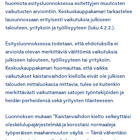
huomiota esitysluonnoksessa esitettyjen muutosten
vaikutusten arviointiin. Keskuskauppakamari tarkastelee
lausunnossaan erityisesti vaikutuksia julkiseen
talouteen, yrityksiin ja työllisyyteen (luku 4.2.2.).
Esitysluonnoksessa todetaan, että ehdotuksilla ei
arvioida olevan merkittäviä välittömiä vaikutuksia
julkiseen talouteen, työllisyyteen tai yrityksiin.
Keskuskauppakamari huomauttaa, että vaikka
vaikutukset kaistanvaihdon kiellolla eivät ole julkisen
talouden mittaluokassa mittavia, tulee se kuitenkin
merkittävästi vaikuttamaan satojen työntekijöiden ja
heidän perheidensä sekä yritysten tilanteeseen.
Luonnoksen mukaan ”Kaistanvaihdon kielto selkeyttäisi
oleskelulupajärjestelmää ja korostaisi normaaleja
työperäisen maahanmuuton väyliä. — Tämä vähentäisi