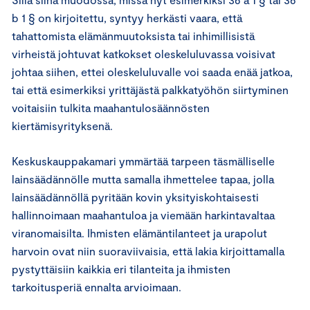
b 1 § on kirjoitettu, syntyy herkästi vaara, että
tahattomista elämänmuutoksista tai inhimillisistä
virheistä johtuvat katkokset oleskeluluvassa voisivat
johtaa siihen, ettei oleskeluluvalle voi saada enää jatkoa,
tai että esimerkiksi yrittäjästä palkkatyöhön siirtyminen
voitaisiin tulkita maahantulosäännösten
kiertämisyrityksenä.
Keskuskauppakamari ymmärtää tarpeen täsmälliselle
lainsäädännölle mutta samalla ihmettelee tapaa, jolla
lainsäädännöllä pyritään kovin yksityiskohtaisesti
hallinnoimaan maahantuloa ja viemään harkintavaltaa
viranomaisilta. Ihmisten elämäntilanteet ja urapolut
harvoin ovat niin suoraviivaisia, että lakia kirjoittamalla
pystyttäisiin kaikkia eri tilanteita ja ihmisten
tarkoitusperiä ennalta arvioimaan.