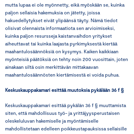
mutta lupaa ei ole myönnetty, eikä myöskään se, kuinka
paljon sellaisia hakemuksia on jätetty, joissa
hakuedellytykset eivät ylipäänsä täyty. Nämä tiedot
olisivat olennaista informaatiota sen arvioimiseksi,
kuinka paljon resursseja kaistanvaihdon yritykset
aiheuttavat tai kuinka laajasta pyrkimyksestä kiertää
maahantulosäännöksiä on kysymys. Kaiken kaikkiaan
myönteisiä päätöksiä on tehty noin 200 vuosittain, joten
ainakaan siltä osin merkittävän mittakaavan
maahantulosäännösten kiertämisestä ei voida puhua.
Keskuskauppakamari esittää muutoksia pykälään 36 f §
Keskuskauppakamari esittää pykälän 36 f § muuttamista
siten, että mahdollisuus työ- ja yrittäjyysperustaisen
oleskeluluvan hakemiselle ja myöntämiselle
mahdollistetaan edelleen poikkeustapauksissa sellaisille