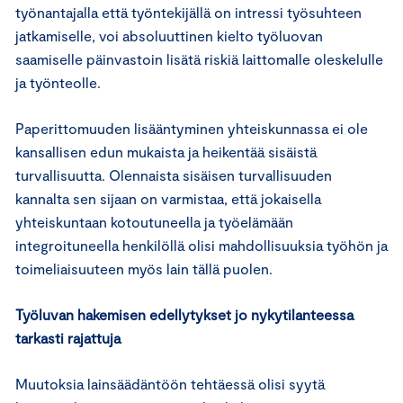
työnantajalla että työntekijällä on intressi työsuhteen
jatkamiselle, voi absoluuttinen kielto työluovan
saamiselle päinvastoin lisätä riskiä laittomalle oleskelulle
ja työnteolle.
Paperittomuuden lisääntyminen yhteiskunnassa ei ole
kansallisen edun mukaista ja heikentää sisäistä
turvallisuutta. Olennaista sisäisen turvallisuuden
kannalta sen sijaan on varmistaa, että jokaisella
yhteiskuntaan kotoutuneella ja työelämään
integroituneella henkilöllä olisi mahdollisuuksia työhön ja
toimeliaisuuteen myös lain tällä puolen.
Työluvan hakemisen edellytykset jo nykytilanteessa
tarkasti rajattuja
Muutoksia lainsäädäntöön tehtäessä olisi syytä