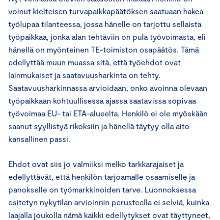
voinut kielteisen turvapaikkapäätöksen saatuaan hakea
työlupaa tilanteessa, jossa hänelle on tarjottu sellaista
työpaikkaa, jonka alan tehtäviin on pula työvoimasta, eli
hänellä on myönteinen TE-toimiston osapäätös. Tämä
edellyttää muun muassa sitä, että työehdot ovat
lainmukaiset ja saatavuusharkinta on tehty.
Saatavuusharkinnassa arvioidaan, onko avoinna olevaan
työpaikkaan kohtuullisessa ajassa saatavissa sopivaa
työvoimaa EU- tai ETA-alueelta. Henkilö ei ole myöskään
saanut syyllistyä rikoksiin ja hänellä täytyy olla aito
kansallinen passi.
Ehdot ovat siis jo valmiiksi melko tarkkarajaiset ja
edellyttävät, että henkilön tarjoamalle osaamiselle ja
panokselle on työmarkkinoiden tarve. Luonnoksessa
esitetyn nykytilan arvioinnin perusteella ei selviä, kuinka
laajalla joukolla nämä kaikki edellytykset ovat täyttyneet,