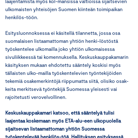
laajentamista myös kol-mansissa valtioissa sijaitsevien
ulkomaisten yhteisöjen Suomen kiinteän toimipaikan
henkilös-töön.
Esitysluonnoksessa ei käsitellä tilannetta, jossa osa
suomalaisen listaamattoman yhtiön henki-löstöstä
työskentelee ulkomailla joko yhtiön ulkomaisessa
sivuliikkeessä tai komennuksella. Keskuskauppakamarin
käsityksen mukaan ehdotettu sääntely koskisi myös
tällaisten ulko-mailla työskentelevien työntekijöiden
tekemiä osakemerkintöjä riippumatta siitä, olisiko osak-
keita merkitsevä työntekijä Suomessa yleisesti vai
rajoitetusti verovelvollinen.
Keskuskauppakamari katsoo, että sääntelyä tulisi
laajentaa koskemaan myös ETA-alu-een ulkopuolella
sijaitsevan listaamattoman yhtiön Suomessa
työskentelevää henkilös-töä. Hallituksen esityksessä