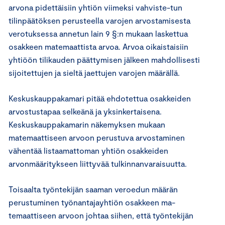
arvona pidettäisiin yhtiön viimeksi vahviste-tun
tilinpäätöksen perusteella varojen arvostamisesta
verotuksessa annetun lain 9 §:n mukaan laskettua
osakkeen matemaattista arvoa. Arvoa oikaistaisiin
yhtiöön tilikauden päättymisen jälkeen mahdollisesti
sijoitettujen ja sieltä jaettujen varojen määrällä.
Keskuskauppakamari pitää ehdotettua osakkeiden
arvostustapaa selkeänä ja yksinkertaisena.
Keskuskauppakamarin näkemyksen mukaan
matemaattiseen arvoon perustuva arvostaminen
vähentää listaamattoman yhtiön osakkeiden
arvonmääritykseen liittyvää tulkinnanvaraisuutta.
Toisaalta työntekijän saaman veroedun määrän
perustuminen työnantajayhtiön osakkeen ma-
temaattiseen arvoon johtaa siihen, että työntekijän