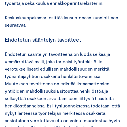
työantaja sekä kuulua ennakkoperintärekisteriin.
Keskuskauppakamari esittää lausuntonaan kunnioittaen
seuraavaa.
Ehdotetun sääntelyn tavoitteet
Ehdotetun sääntelyn tavoitteena on luoda selkeä ja
ymmärrettävä malli, joka tarjoaisi työnteki-jöille
verotuksellisesti edullisen mahdollisuuden merkitä
työnantajayhtiön osakkeita henkilöstö-annissa.
Muutoksen tavoitteena on edistää listaamattomien
yhtiöiden mahdollisuuksia sitouttaa henkilöstöä ja
selkeyttää osakkeen arvostamiseen liittyviä haasteita
henkilöstöanneissa. Esi-tysluonnoksessa todetaan, että
nykytilanteessa työntekijän merkitessä osakkeita
ansiotulona verotettava etu on voinut muodostua hyvin