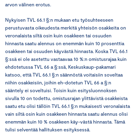
arvon välinen erotus.
Nykyisen TVL 66.1 §:n mukaan etu työsuhteeseen
perustuvasta oikeudesta merkitä yhteisön osakkeita on
veronalaista siltä osin kuin osakkeen tai osuuden
hinnasta saatu alennus on enemmän kuin 10 prosenttia
osakkeen tai osuuden käyvästä hinnasta. Koska TVL 66.1
§:ssä ei ole asetettu vastaavaa 10 %:n omistusrajaa kuin
ehdotetussa TVL 66 a §:ssä, Keskuskaup-pakamari
katsoo, että TVL 66.1 §:n säännöstä voitaisiin soveltaa
niihin osakkeisiin, joihin eh-dotetun TVL 66 a §:n
sääntely ei soveltuisi. Toisin kuin esitysluonnoksen
sivulla 10 on todettu, omistusrajan ylittävistä osakkeista
saatu etu olisi tällöin TVL 66.1 §:n mukaisesti veronalaista
vain siltä osin kuin osakkeen hinnasta saatu alennus olisi
enemmän kuin 10 % osakkeen käy-västä hinnasta. Tämä
tulisi selventää hallituksen esityksessä.