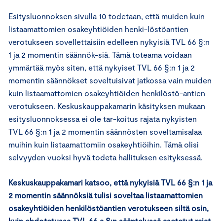
Esitysluonnoksen sivulla 10 todetaan, että muiden kuin
listaamattomien osakeyhtiöiden henki-löstöantien
verotukseen sovellettaisiin edelleen nykyisiä TVL 66 §:n
1 ja 2 momentin säännök-siä. Tämä toteama voidaan
ymmärtää myös siten, että nykyiset TVL 66 §:n 1 ja 2
momentin säännökset soveltuisivat jatkossa vain muiden
kuin listaamattomien osakeyhtiöiden henkilöstö-antien
verotukseen. Keskuskauppakamarin käsityksen mukaan
esitysluonnoksessa ei ole tar-koitus rajata nykyisten
TVL 66 §:n 1 ja 2 momentin säännösten soveltamisalaa
muihin kuin listaamattomiin osakeyhtiöihin. Tämä olisi
selvyyden vuoksi hyvä todeta hallituksen esityksessä.
Keskuskauppakamari katsoo, että nykyisiä TVL 66 §:n 1 ja
2 momentin säännöksiä tulisi soveltaa listaamattomien
osakeyhtiöiden henkilöstöantien verotukseen siltä osin,
kuin ehdotetussa TVL 66 a §:n sääntelyssä asetetut rajat