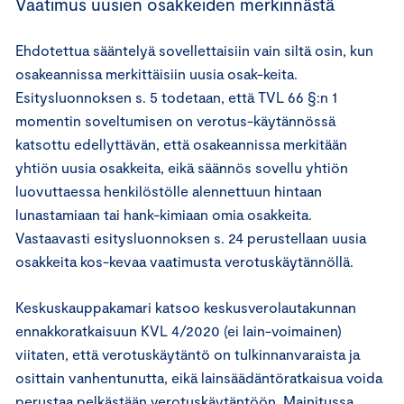
Vaatimus uusien osakkeiden merkinnästä
Ehdotettua sääntelyä sovellettaisiin vain siltä osin, kun
osakeannissa merkittäisiin uusia osak-keita.
Esitysluonnoksen s. 5 todetaan, että TVL 66 §:n 1
momentin soveltumisen on verotus-käytännössä
katsottu edellyttävän, että osakeannissa merkitään
yhtiön uusia osakkeita, eikä säännös sovellu yhtiön
luovuttaessa henkilöstölle alennettuun hintaan
lunastamiaan tai hank-kimiaan omia osakkeita.
Vastaavasti esitysluonnoksen s. 24 perustellaan uusia
osakkeita kos-kevaa vaatimusta verotuskäytännöllä.
Keskuskauppakamari katsoo keskusverolautakunnan
ennakkoratkaisuun KVL 4/2020 (ei lain-voimainen)
viitaten, että verotuskäytäntö on tulkinnanvaraista ja
osittain vanhentunutta, eikä lainsäädäntöratkaisua voida
perustaa pelkästään verotuskäytäntöön. Mainitussa