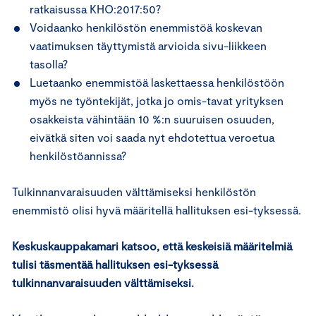
ratkaisussa KHO:2017:50?
Voidaanko henkilöstön enemmistöä koskevan
vaatimuksen täyttymistä arvioida sivu-liikkeen
tasolla?
Luetaanko enemmistöä laskettaessa henkilöstöön
myös ne työntekijät, jotka jo omis-tavat yrityksen
osakkeista vähintään 10 %:n suuruisen osuuden,
eivätkä siten voi saada nyt ehdotettua veroetua
henkilöstöannissa?
Tulkinnanvaraisuuden välttämiseksi henkilöstön
enemmistö olisi hyvä määritellä hallituksen esi-tyksessä.
Keskuskauppakamari katsoo, että keskeisiä määritelmiä
tulisi täsmentää hallituksen esi-tyksessä
tulkinnanvaraisuuden välttämiseksi.