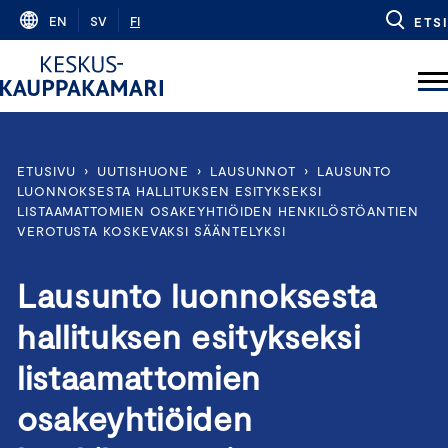
Skip
EN
SV
FI
ETSI
to
content
ETUSIVU
›
UUTISHUONE
›
LAUSUNNOT
›
LAUSUNTO
LUONNOKSESTA HALLITUKSEN ESITYKSEKSI
LISTAAMATTOMIEN OSAKEYHTIÖIDEN HENKILÖSTÖANTIEN
VEROTUSTA KOSKEVAKSI SÄÄNTELYKSI
Lausunto luonnoksesta
hallituksen esitykseksi
listaamattomien
osakeyhtiöiden