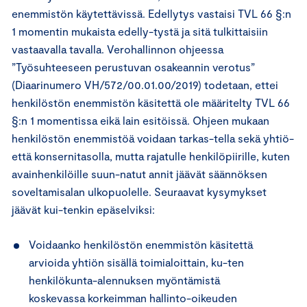
enemmistön käytettävissä. Edellytys vastaisi TVL 66 §:n
1 momentin mukaista edelly-tystä ja sitä tulkittaisiin
vastaavalla tavalla. Verohallinnon ohjeessa
”Työsuhteeseen perustuvan osakeannin verotus”
(Diaarinumero VH/572/00.01.00/2019) todetaan, ettei
henkilöstön enemmistön käsitettä ole määritelty TVL 66
§:n 1 momentissa eikä lain esitöissä. Ohjeen mukaan
henkilöstön enemmistöä voidaan tarkas-tella sekä yhtiö-
että konsernitasolla, mutta rajatulle henkilöpiirille, kuten
avainhenkilöille suun-natut annit jäävät säännöksen
soveltamisalan ulkopuolelle. Seuraavat kysymykset
jäävät kui-tenkin epäselviksi:
Voidaanko henkilöstön enemmistön käsitettä
arvioida yhtiön sisällä toimialoittain, ku-ten
henkilökunta-alennuksen myöntämistä
koskevassa korkeimman hallinto-oikeuden