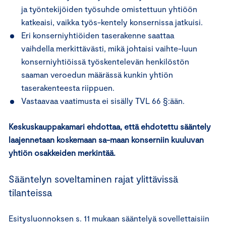
ja työntekijöiden työsuhde omistettuun yhtiöön
katkeaisi, vaikka työs-kentely konsernissa jatkuisi.
Eri konserniyhtiöiden taserakenne saattaa
vaihdella merkittävästi, mikä johtaisi vaihte-luun
konserniyhtiöissä työskentelevän henkilöstön
saaman veroedun määrässä kunkin yhtiön
taserakenteesta riippuen.
Vastaavaa vaatimusta ei sisälly TVL 66 §:ään.
Keskuskauppakamari ehdottaa, että ehdotettu sääntely
laajennetaan koskemaan sa-maan konserniin kuuluvan
yhtiön osakkeiden merkintää.
Sääntelyn soveltaminen rajat ylittävissä
tilanteissa
Esitysluonnoksen s. 11 mukaan sääntelyä sovellettaisiin