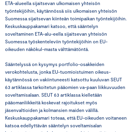
ETA-alueella sijaitsevan ulkomaisen yhteisön
työntekijöihin, käytännössä siis ulkomaisen yhteisön
Suomessa sijaitsevan kiinteän toimipaikan työntekijöihin.
Keskuskauppakamari katsoo, että sääntelyn
soveltaminen ETA-alu-eella sijaitsevan yhteisön
Suomessa työskenteleviin työntekijöihin on EU-
oikeuden näkökul-masta välttämätöntä.
Sääntelyssä on kysymys portfolio-osakkeiden
verokohtelusta, jonka EU-tuomioistuimen oikeus-
käytännössä on vakiintuneesti katsottu kuuluvan SEUT
63 artiklassa tarkoitetun pääomien va-paan liikkuvuuden
soveltamisalaan. SEUT 63 artiklassa kielletään
pääomanliikkeitä koskevat rajoitukset myös
jäsenvaltioiden ja kolmansien maiden välillä.
Keskuskauppakamari toteaa, että EU-oikeuden voitaneen
katsoa edellyttävän sääntelyn soveltamisalan