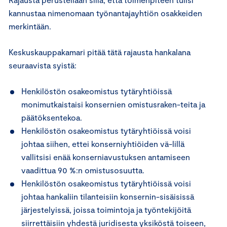
kannustaa nimenomaan työnantajayhtiön osakkeiden
merkintään.
Keskuskauppakamari pitää tätä rajausta hankalana
seuraavista syistä:
Henkilöstön osakeomistus tytäryhtiöissä
monimutkaistaisi konsernien omistusraken-teita ja
päätöksentekoa.
Henkilöstön osakeomistus tytäryhtiöissä voisi
johtaa siihen, ettei konserniyhtiöiden vä-lillä
vallitsisi enää konserniavustuksen antamiseen
vaadittua 90 %:n omistusosuutta.
Henkilöstön osakeomistus tytäryhtiöissä voisi
johtaa hankaliin tilanteisiin konsernin-sisäisissä
järjestelyissä, joissa toimintoja ja työntekijöitä
siirrettäisiin yhdestä juridisesta yksiköstä toiseen,