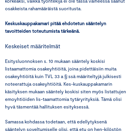
korkeaksi, vaikka työntekijä ei ole tässä vaiheessa saanut
osakkeista rahamääräistä suoritusta.
Keskuskauppakamari pitää ehdotetun sääntelyn
tavoitteiden toteutumista tärkeänä.
Keskeiset määritelmät
Esitysluonnoksen s. 10 mukaan sääntely koskisi
listaamattomia osakeyhtiöitä, joina pidettäisiin muita
osakeyhtiöitä kuin TVL 33 a §:ssä määriteltyjä julkisesti
noteerattuja osakeyhtiöitä. Kes-kuskauppakamarin
käsityksen mukaan sääntely koskisi siten myös listattujen
emoyhtiöiden lis-taamattomia tytäryrityksiä. Tämä olisi
hyvä täsmentää hallituksen esityksessä.
Samassa kohdassa todetaan, että edellytyksenä
sääntelyn soveltumiselle olisi, että etu on hen-kilöstön