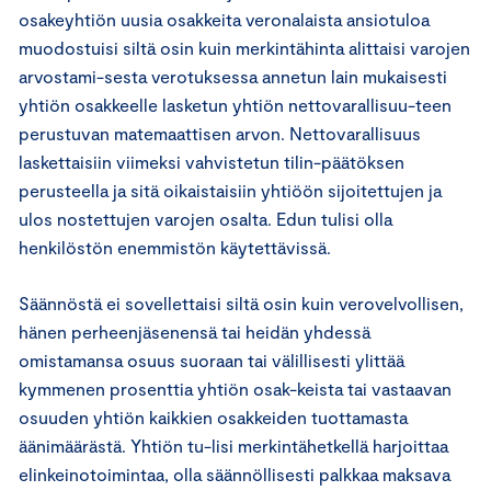
osakeyhtiön uusia osakkeita veronalaista ansiotuloa
muodostuisi siltä osin kuin merkintähinta alittaisi varojen
arvostami-sesta verotuksessa annetun lain mukaisesti
yhtiön osakkeelle lasketun yhtiön nettovarallisuu-teen
perustuvan matemaattisen arvon. Nettovarallisuus
laskettaisiin viimeksi vahvistetun tilin-päätöksen
perusteella ja sitä oikaistaisiin yhtiöön sijoitettujen ja
ulos nostettujen varojen osalta. Edun tulisi olla
henkilöstön enemmistön käytettävissä.
Säännöstä ei sovellettaisi siltä osin kuin verovelvollisen,
hänen perheenjäsenensä tai heidän yhdessä
omistamansa osuus suoraan tai välillisesti ylittää
kymmenen prosenttia yhtiön osak-keista tai vastaavan
osuuden yhtiön kaikkien osakkeiden tuottamasta
äänimäärästä. Yhtiön tu-lisi merkintähetkellä harjoittaa
elinkeinotoimintaa, olla säännöllisesti palkkaa maksava