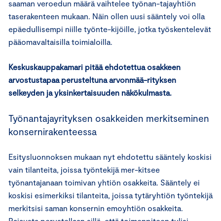
saaman veroedun määrä vaihtelee työnan-tajayhtiön
taserakenteen mukaan. Näin ollen uusi sääntely voi olla
epäedullisempi niille työnte-kijöille, jotka työskentelevät
pääomavaltaisilla toimialoilla.
Keskuskauppakamari pitää ehdotettua osakkeen
arvostustapaa perusteltuna arvonmää-rityksen
selkeyden ja yksinkertaisuuden näkökulmasta.
Työnantajayrityksen osakkeiden merkitseminen
konsernirakenteessa
Esitysluonnoksen mukaan nyt ehdotettu sääntely koskisi
vain tilanteita, joissa työntekijä mer-kitsee
työnantajanaan toimivan yhtiön osakkeita. Sääntely ei
koskisi esimerkiksi tilanteita, joissa tytäryhtiön työntekijä
merkitsisi saman konsernin emoyhtiön osakkeita.
Rajausta perustellaan sillä, että toimenpiteen tulisi