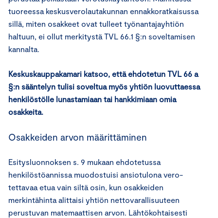
tuoreessa keskusverolautakunnan ennakkoratkaisussa
sillä, miten osakkeet ovat tulleet työnantajayhtiön
haltuun, ei ollut merkitystä TVL 66.1 §:n soveltamisen
kannalta.
Keskuskauppakamari katsoo, että ehdotetun TVL 66 a
§:n sääntelyn tulisi soveltua myös yhtiön luovuttaessa
henkilöstölle lunastamiaan tai hankkimiaan omia
osakkeita.
Osakkeiden arvon määrittäminen
Esitysluonnoksen s. 9 mukaan ehdotetussa
henkilöstöannissa muodostuisi ansiotulona vero-
tettavaa etua vain siltä osin, kun osakkeiden
merkintähinta alittaisi yhtiön nettovarallisuuteen
perustuvan matemaattisen arvon. Lähtökohtaisesti