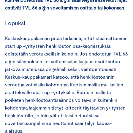
estävät TVL 66 a §:n soveltamisen osittain tai kokonaan.
Lopuksi
Keskuskauppakamari pitää tärkeänä, että listaamattomien
start up -yritysten henkilöstön osa-keomistuksia
edistetään verotuksellisin keinoin. Jos ehdotetun TVL 66
a §:n säännöksen so-veltumisalan laajuus osoittautuu
jatkovalmistelussa ongelmalliseksi, vaihtoehtoisesti
Keskus-kauppakamari katsoo, että henkilöstöannin
veroetua voitaisiin kohdentaa Ruotsin mallia mu-kaillen
aloitteleville start up -yrityksille. Ruotsin mallista
poiketen henkilöstöantisäännös voitai-siin kuitenkin
kohdentaa laajemmin tietyt kriteerit täyttävien yritysten
henkilöstölle, jolloin vältet-täisiin Ruotsissa
soveltamisongelmia aiheuttanut sääntelyn kapea-
alaisuus.