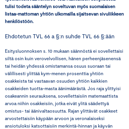
tulisi todeta sääntelyn soveltuvan myös suomalaisen
listaa-mattoman yhtiön ulkomailla sijaitsevan sivuliikkeen
henkilöstöön.
Ehdotetun TVL 66 a §:n suhde TVL 66 §:ään
Esitysluonnoksen s. 10 mukaan säännöstä ei sovellettaisi
siltä osin kuin verovelvollisen, hänen perheenjäsenensä
tai heidän yhdessä omistamansa osuus suoraan tai
välillisesti ylittää kym-menen prosenttia yhtiön
osakkeista tai vastaavan osuuden yhtiön kaikkien
osakkeiden tuotta-masta äänimäärästä. Jos raja ylittyisi
osakeannin seurauksena, sovellettaisiin matemaattista
arvoa niihin osakkeisiin, jotka eivät ylitä säädettyä
omistus- tai äänivaltaosuutta. Rajan ylittävät osakkeet
arvostettaisiin käypään arvoon ja veronalaiseksi
ansiotuloksi katsottaisiin merkintä-hinnan ja käyvän