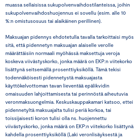
muassa sellaisissa sukupolvenvaihdostilanteissa, joihin
sukupolvenvaihdoshuojennus ei sovellu (esim. alle 10
%:n omistusosuus tai alaikäinen perillinen).
Maksuajan pidennys ehdotetulla tavalla tarkoittaisi myös
sitä, että pidennetyn maksuajan alaiselle verolle
määrättäisiin normaali myöhässä maksettuja veroja
koskeva viivästyskorko, jonka määrä on EKP:n viitekorko
lisättynä seitsemällä prosenttiyksiköllä. Tämä tekisi
todennäköisesti pidennetystä maksuajasta
käyttökelvottoman tavan lieventää epälikvidin
omaisuuden lahjoittamisesta tai perinnöstä aiheutuvia
veronmaksuongelmia. Keskuskauppakamari katsoo, ettei
pidennetyltä maksuajalta tulisi periä korkoa, tai
toissijaisesti koron tulisi olla ns. huojennettu
viivästyskorko, jonka määrä on EKP:n viitekorko lisättynä
kahdella prosenttiyksiköllä (Laki veronlisäyksestä ja