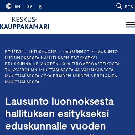
Skip
EN
SV
FI
ETSI
to
content
ETUSIVU
›
UUTISHUONE
›
LAUSUNNOT
›
LAUSUNTO
LUONNOKSESTA HALLITUKSEN ESITYKSEKSI
EDUSKUNNALLE VUODEN 2024 TULOVEROASTEIKOSTA,
TULOVEROLAIN MUUTTAMISESTA JA VÄLIAIKAISESTA
MUUTTAMISESTA SEKÄ ERÄIDEN MUIDEN VEROLAKIEN
MUUTTAMISESTA
Lausunto luonnoksesta
hallituksen esitykseksi
eduskunnalle vuoden