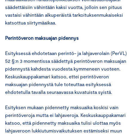
säädettäisiin vähintään kaksi vuotta, jolloin sen pituus
vastaisi vähintään alkuperäistä tarkoituksenmukaiseksi
katsottua siirtymäaikaa.
Perintöveron maksuajan pidennys
Esityksessä ehdotetaan perintö- ja lahjaverolain (PerVL)
52 §:n 3 momentissa säädettyä perintöveron maksuajan
pidennystä kahdesta vuodesta kymmeneen vuoteen.
Keskuskauppakamari katsoo, ettei perintöveron
maksuajan pidennystä tule toteuttaa esityksessä
ehdotetulla tavalla seuraavassa kuvatuista syistä.
Esityksen mukaan pidennetty maksuaika koskisi vain
perintöveroja mutta ei lahjaveroja. Keskuskauppakamari
katsoo, että pidennetty maksuaika tulisi ulottaa myös
lahjaveroon lukkiutumisvaikutuksen estämiseksi muun