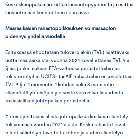
Keskuskauppakamari kiittää lausuntopyynnöstä ja esittää
lausuntonaan kunnioittaen seuraavaa.
Määräaikaisen rahastopoikkeuksen voimassaolon
pidennys yhdellä vuodella
Esityksessä ehdotetaan tuloverolakiin (TVL) lisättäväksi
uutta määräaikaista, vuonna 2024 sovellettavaa TVL 9 a
§:ää, jonka mukaan ETA-valtiossa perustettuihin tai
rekisteröityihin UCITS- tai AIF-rahastoihin ei sovellettaisi
TVL 9 §:n 1 momentin 1 kohdan sekä 8 momentin
säännöstä yhteisöjen yleisestä verovelvollisuudesta
tosiasiallisen johtopaikan perusteella.
Yhteisöjen tosiasiallista johtopaikkaa koskeva sääntely
tuli voimaan vuoden 2021 alusta. Koska rahastot eivät
olleet sääntelyn tavoiteltu kohde ja uuden sääntelyn