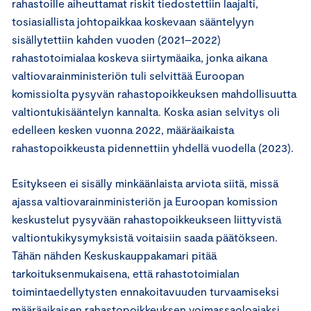
rahastoille aiheuttamat riskit tiedostettiin laajalti,
tosiasiallista johtopaikkaa koskevaan sääntelyyn
sisällytettiin kahden vuoden (2021–2022)
rahastotoimialaa koskeva siirtymäaika, jonka aikana
valtiovarainministeriön tuli selvittää Euroopan
komissiolta pysyvän rahastopoikkeuksen mahdollisuutta
valtiontukisääntelyn kannalta. Koska asian selvitys oli
edelleen kesken vuonna 2022, määräaikaista
rahastopoikkeusta pidennettiin yhdellä vuodella (2023).
Esitykseen ei sisälly minkäänlaista arviota siitä, missä
ajassa valtiovarainministeriön ja Euroopan komission
keskustelut pysyvään rahastopoikkeukseen liittyvistä
valtiontukikysymyksistä voitaisiin saada päätökseen.
Tähän nähden Keskuskauppakamari pitää
tarkoituksenmukaisena, että rahastotoimialan
toimintaedellytysten ennakoitavuuden turvaamiseksi
määräaikaisen rahastopoikkeuksen voimassaoloajaksi