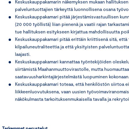
Keskuskauppakamarin näkemyksen mukaan hallituksen es
palveluntuottajien tärkeyttä luonnollisena osana työvo
Keskuskauppakamari pitää järjestämisvastuullisen kunn
(20 000 työllistä) liian pienenä ja vaatii rajan tarka
tue hallituksen esitykseen kirjattua mahdollisuutta poi
Keskuskauppakamari pitää erittäin kriittisenä sitä, e
kilpailuneutraliteettia ja että yksityisten palveluntu
laajasti.
Keskuskauppakamari kannattaa työntekijöiden oleskelul
siirtämistä Maahanmuuttovirastolle, mutta huomauttaa, 
saatavuusharkintajärjestelmästä luopuminen kokonaan
Keskuskauppakamari toteaa, että henkilöstön siirtoa ei
liikkeenluovutuksena, vaan uusien työvoimaviranomaist
näkökulmasta tarkoituksenmukaisella tavalla ja rekrytoi
Tarkemmat perustelut