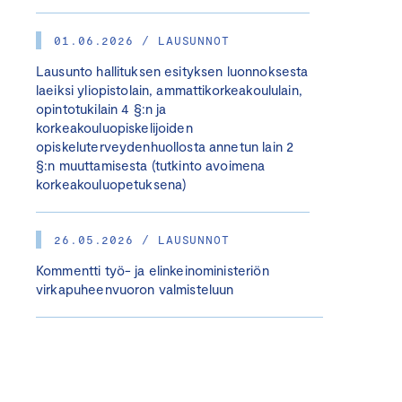
01.06.2026 / LAUSUNNOT
Lausunto hallituksen esityksen luonnoksesta
laeiksi yliopistolain, ammattikorkeakoululain,
opintotukilain 4 §:n ja
korkeakouluopiskelijoiden
opiskeluterveydenhuollosta annetun lain 2
§:n muuttamisesta (tutkinto avoimena
korkeakouluopetuksena)
26.05.2026 / LAUSUNNOT
Kommentti työ- ja elinkeinoministeriön
virkapuheenvuoron valmisteluun