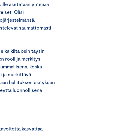
ille asetetaan yhteisiä
teiset. Olisi
tojärjestelmänsä.
kustelevat saumattomasti
 kaikilta osin täysin
n rooli ja merkitys
kummallisena, koska
i ja merkittävä
an hallituksen esityksen
keyttä luonnollisena
tavoitetta kasvattaa