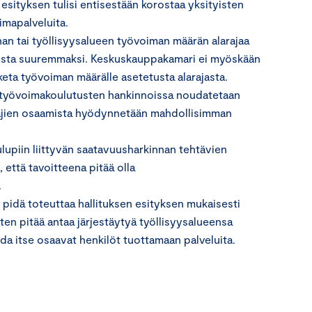
ityksen tulisi entisestään korostaa yksityisten
imapalveluita.
an tai työllisyysalueen työvoiman määrän alarajaa
stamista suuremmaksi. Keskuskauppakamari ei myöskään
keta työvoiman määrälle asetetusta alarajasta.
ttä työvoimakoulutusten hankinnoissa noudatetaan
ottajien osaamista hyödynnetään mahdollisimman
upiin liittyvän saatavuusharkinnan tehtävien
että tavoitteena pitää olla
.
 pidä toteuttaa hallituksen esityksen mukaisesti
en pitää antaa järjestäytyä työllisyysalueensa
da itse osaavat henkilöt tuottamaan palveluita.