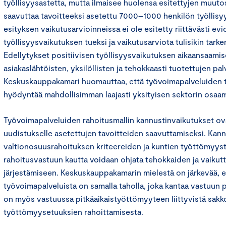
työllisyysastetta, mutta ilmaisee huolensa esitettyjen muut
saavuttaa tavoitteeksi asetettu 7000–1000 henkilön työllisyy
esityksen vaikutusarvioinneissa ei ole esitetty riittävästi ev
työllisyysvaikutuksen tueksi ja vaikutusarviota tulisikin tarken
Edellytykset positiivisen työllisyysvaikutuksen aikaansaamis
asiakaslähtöisten, yksilöllisten ja tehokkaasti tuotettujen pa
Keskuskauppakamari huomauttaa, että työvoimapalveluiden t
hyödyntää mahdollisimman laajasti yksityisen sektorin osaam
Työvoimapalveluiden rahoitusmallin kannustinvaikutukset o
uudistukselle asetettujen tavoitteiden saavuttamiseksi. Kan
valtionosuusrahoituksen kriteereiden ja kuntien työttömyy
rahoitusvastuun kautta voidaan ohjata tehokkaiden ja vaikut
järjestämiseen. Keskuskauppakamarin mielestä on järkevää, e
työvoimapalveluista on samalla taholla, joka kantaa vastuun p
on myös vastuussa pitkäaikaistyöttömyyteen liittyvistä sakk
työttömyysetuuksien rahoittamisesta.