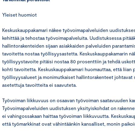
Yleiset huomiot
Keskuskauppakamari näkee työvoimapalveluiden uudistukse
kehittää ja tehostaa työvoimapalveluita. Uudistuksessa pitääk
hallintorakenteiden sijaan asiakkaiden palveluiden parantami
tavoitetta nostaa työllisyysastetta. Keskuskauppakamarin 
työllisyystavoite pitäisi nostaa 80 prosenttiin ja tehdä uskott
kohti tavoitetta. Keskuskauppakamari huomauttaa, että liian 
työllisyysalueet ja monimutkaiset hallintorakenteet johtavat s
asetettuja tavoitteita ei saavuteta.
Työvoiman liikkuvuus on osaavan työvoiman saatavuuden kann
Työvoimapalveluiden uudistuksen yksityiskohdat on rakennett
ei vahingossakaan haittaa työvoiman liikkuvuutta. Keskuska
että työmarkkinat ovat vähintäänkin kansalliset, monin paikoi