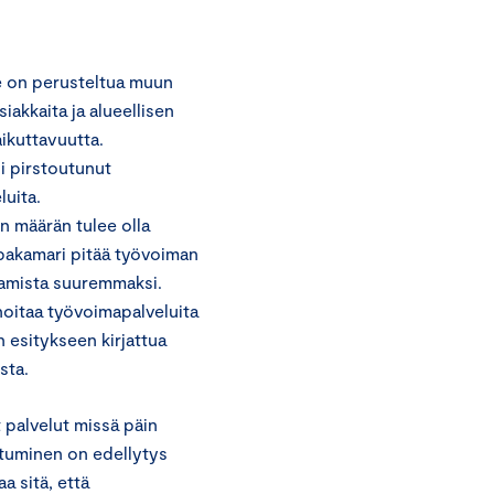
le on perusteltua muun
akkaita ja alueellisen
ikuttavuutta.
i pirstoutunut
luita.
n määrän tulee olla
pakamari pitää työvoiman
stamista suuremmaksi.
ä hoitaa työvoimapalveluita
 esitykseen kirjattua
sta.
 palvelut missä päin
tuminen on edellytys
a sitä, että