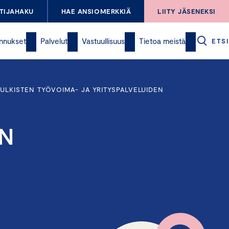
TIJAHAKU
HAE ANSIOMERKKIÄ
LIITY JÄSENEKSI
nnukset
Palvelut
Vastuullisuus
Tietoa meistä
ETSI
LKISTEN TYÖVOIMA- JA YRITYSPALVELUIDEN
N