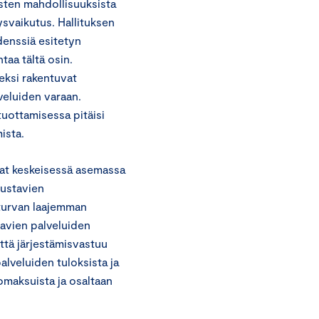
osten mahdollisuuksista
svaikutus. Hallituksen
idenssiä esitetyn
taa tältä osin.
eksi rakentuvat
lveluiden varaan.
uottamisessa pitäisi
ista.
vat keskeisessä asemassa
nustavien
sturvan laajemman
tavien palveluiden
ttä järjestämisvastuu
alveluiden tuloksista ja
omaksuista ja osaltaan