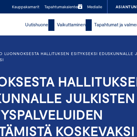
Kauppakamarit
Tapahtumakalenteri
Medialle
ASIANTUN
Uutishuone
Vaikuttaminen
Tapahtumat ja valme
O LUONNOKSESTA HALLITUKSEN ESITYKSEKSI EDUSKUNNALLE JU
SI
KSESTA HALLITUKSE
KUNNALLE JULKISTEN
TYSPALVELUIDEN
TÄMISTÄ KOSKEVAKSI