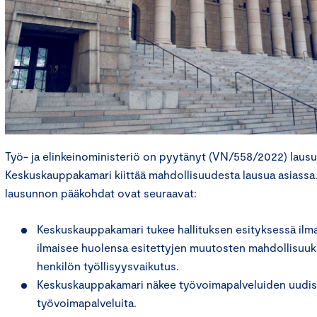
Työ- ja elinkeinoministeriö on pyytänyt (VN/558/2022) lausu
Keskuskauppakamari kiittää mahdollisuudesta lausua asiass
lausunnon pääkohdat ovat seuraavat:
Keskuskauppakamari tukee hallituksen esityksessä ilmai
ilmaisee huolensa esitettyjen muutosten mahdollisuuk
henkilön työllisyysvaikutus.
Keskuskauppakamari näkee työvoimapalveluiden uudist
työvoimapalveluita.