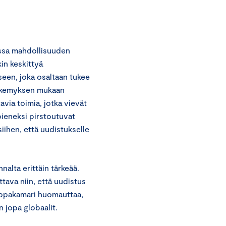
ssa mahdollisuuden
in keskittyä
seen, joka osaltaan tukee
näkemyksen mukaan
avia toimia, jotka vievät
pieneksi pirstoutuvat
iihen, että uudistukselle
alta erittäin tärkeää.
ava niin, että uudistus
uppakamari huomauttaa,
n jopa globaalit.