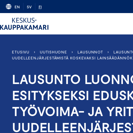
Skip
EN
SV
FI
to
content
ETUSIVU
›
UUTISHUONE
›
LAUSUNNOT
›
LAUSUNT
UUDELLEENJÄRJESTÄMISTÄ KOSKEVAKSI LAINSÄÄDÄNNÖK
LAUSUNTO LUONNO
ESITYKSEKSI EDUS
TYÖVOIMA- JA YRI
UUDELLEENJÄRJES