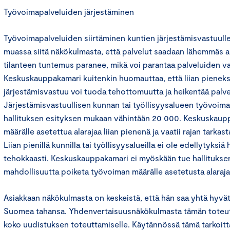
Työvoimapalveluiden järjestäminen
Työvoimapalveluiden siirtäminen kuntien järjestämisvastuul
muassa siitä näkökulmasta, että palvelut saadaan lähemmäs asi
tilanteen tuntemus paranee, mikä voi parantaa palveluiden va
Keskuskauppakamari kuitenkin huomauttaa, että liian pieneks
järjestämisvastuu voi tuoda tehottomuutta ja heikentää palve
Järjestämisvastuullisen kunnan tai työllisyysalueen työvoima
hallituksen esityksen mukaan vähintään 20 000. Keskuskaup
määrälle asetettua alarajaa liian pienenä ja vaatii rajan tarka
Liian pienillä kunnilla tai työllisyysalueilla ei ole edellytyksi
tehokkaasti. Keskuskauppakamari ei myöskään tue hallituksen
mahdollisuutta poiketa työvoiman määrälle asetetusta alaraja
Asiakkaan näkökulmasta on keskeistä, että hän saa yhtä hyvät
Suomea tahansa. Yhdenvertaisuusnäkökulmasta tämän toteu
koko uudistuksen toteuttamiselle. Käytännössä tämä tarkoitta