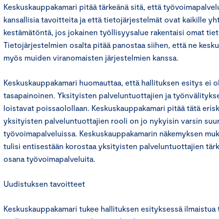
Keskuskauppakamari pitää tärkeänä sitä, että työvoimapalvelu
kansallisia tavoitteita ja että tietojärjestelmät ovat kaikille yh
kestämätöntä, jos jokainen työllisyysalue rakentaisi omat tie
Tietojärjestelmien osalta pitää panostaa siihen, että ne kes
myös muiden viranomaisten järjestelmien kanssa.
Keskuskauppakamari huomauttaa, että hallituksen esitys ei ole
tasapainoinen. Yksityisten palveluntuottajien ja työnvälitykse
loistavat poissaolollaan. Keskuskauppakamari pitää tätä eris
yksityisten palveluntuottajien rooli on jo nykyisin varsin suur
työvoimapalveluissa. Keskuskauppakamarin näkemyksen muka
tulisi entisestään korostaa yksityisten palveluntuottajien tär
osana työvoimapalveluita.
Uudistuksen tavoitteet
Keskuskauppakamari tukee hallituksen esityksessä ilmaistua 