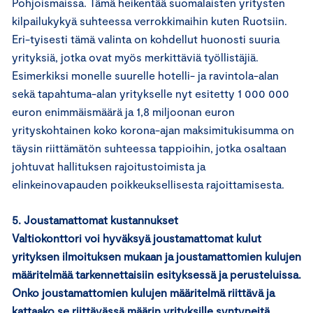
Pohjoismaissa. Tämä heikentää suomalaisten yritysten
kilpailukykyä suhteessa verrokkimaihin kuten Ruotsiin.
Eri-tyisesti tämä valinta on kohdellut huonosti suuria
yrityksiä, jotka ovat myös merkittäviä työllistäjiä.
Esimerkiksi monelle suurelle hotelli- ja ravintola-alan
sekä tapahtuma-alan yritykselle nyt esitetty 1 000 000
euron enimmäismäärä ja 1,8 miljoonan euron
yrityskohtainen koko korona-ajan maksimitukisumma on
täysin riittämätön suhteessa tappioihin, jotka osaltaan
johtuvat hallituksen rajoitustoimista ja
elinkeinovapauden poikkeuksellisesta rajoittamisesta.
5. Joustamattomat kustannukset
Valtiokonttori voi hyväksyä joustamattomat kulut
yrityksen ilmoituksen mukaan ja joustamattomien kulujen
määritelmää tarkennettaisiin esityksessä ja perusteluissa.
Onko joustamattomien kulujen määritelmä riittävä ja
kattaako se riittävässä määrin yrityksille syntyneitä