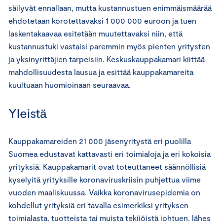
säilyvät ennallaan, mutta kustannustuen enimmäismäärää
ehdotetaan korotettavaksi 1 000 000 euroon ja tuen
laskentakaavaa esitetään muutettavaksi niin, että
kustannustuki vastaisi paremmin myös pienten yritysten
ja yksinyrittäjien tarpeisiin. Keskuskauppakamari kiittää
mahdollisuudesta lausua ja esittää kauppakamareita
kuultuaan huomioinaan seuraavaa.
Yleistä
Kauppakamareiden 21 000 jäsenyritystä eri puolilla
Suomea edustavat kattavasti eri toimialoja ja eri kokoisia
yrityksiä. Kauppakamarit ovat toteuttaneet säännöllisiä
kyselyitä yrityksille koronaviruskriisin puhjettua viime
vuoden maaliskuussa. Vaikka koronavirusepidemia on
kohdellut yrityksiä eri tavalla esimerkiksi yrityksen
toimialasta, tuotteista tai muista tekijöistä johtuen, lähes