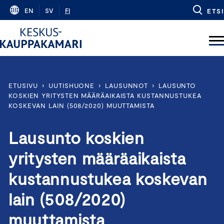
Skip
EN
SV
FI
ETSI
to
content
ETUSIVU
›
UUTISHUONE
›
LAUSUNNOT
›
LAUSUNTO
KOSKIEN YRITYSTEN MÄÄRÄAIKAISTA KUSTANNUSTUKEA
KOSKEVAN LAIN (508/2020) MUUTTAMISTA
Lausunto koskien
yritysten määräaikaista
kustannustukea koskevan
lain (508/2020)
muuttamista