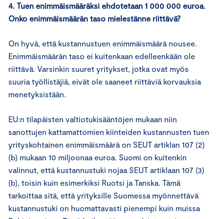
4. Tuen enimmäismääräksi ehdotetaan 1 000 000 euroa.
Onko enimmäismäärän taso mielestänne riittävä?
On hyvä, että kustannustuen enimmäismäärä nousee.
Enimmäismäärän taso ei kuitenkaan edelleenkään ole
riittävä. Varsinkin suuret yritykset, jotka ovat myös
suuria työllistäjiä, eivät ole saaneet riittäviä korvauksia
menetyksistään.
EU:n tilapäisten valtiotukisääntöjen mukaan niin
sanottujen kattamattomien kiinteiden kustannusten tuen
yrityskohtainen enimmäismäärä on SEUT artiklan 107 (2)
(b) mukaan 10 miljoonaa euroa. Suomi on kuitenkin
valinnut, että kustannustuki nojaa SEUT artiklaan 107 (3)
(b), toisin kuin esimerkiksi Ruotsi ja Tanska. Tämä
tarkoittaa sitä, että yrityksille Suomessa myönnettävä
kustannustuki on huomattavasti pienempi kuin muissa