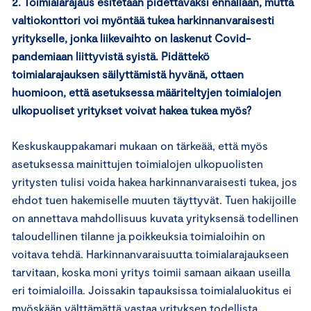
2. Toimialarajaus esitetään pidettäväksi ennallaan, mutta
valtiokonttori voi myöntää tukea harkinnanvaraisesti
yritykselle, jonka liikevaihto on laskenut Covid-
pandemiaan liittyvistä syistä. Pidättekö
toimialarajauksen säilyttämistä hyvänä, ottaen
huomioon, että asetuksessa määriteltyjen toimialojen
ulkopuoliset yritykset voivat hakea tukea myös?
Keskuskauppakamari mukaan on tärkeää, että myös
asetuksessa mainittujen toimialojen ulkopuolisten
yritysten tulisi voida hakea harkinnanvaraisesti tukea, jos
ehdot tuen hakemiselle muuten täyttyvät. Tuen hakijoille
on annettava mahdollisuus kuvata yrityksensä todellinen
taloudellinen tilanne ja poikkeuksia toimialoihin on
voitava tehdä. Harkinnanvaraisuutta toimialarajaukseen
tarvitaan, koska moni yritys toimii samaan aikaan useilla
eri toimialoilla. Joissakin tapauksissa toimialaluokitus ei
myöskään välttämättä vastaa yrityksen todellista