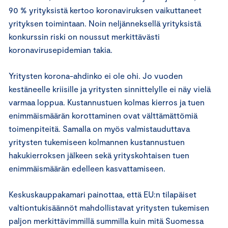
90 % yrityksistä kertoo koronaviruksen vaikuttaneet
yrityksen toimintaan. Noin neljänneksellä yrityksistä
konkurssin riski on noussut merkittävästi
koronavirusepidemian takia.
Yritysten korona-ahdinko ei ole ohi. Jo vuoden
kestäneelle kriisille ja yritysten sinnittelylle ei näy vielä
varmaa loppua. Kustannustuen kolmas kierros ja tuen
enimmäismäärän korottaminen ovat välttämättömiä
toimenpiteitä. Samalla on myös valmistauduttava
yritysten tukemiseen kolmannen kustannustuen
hakukierroksen jälkeen sekä yrityskohtaisen tuen
enimmäismäärän edelleen kasvattamiseen.
Keskuskauppakamari painottaa, että EU:n tilapäiset
valtiontukisäännöt mahdollistavat yritysten tukemisen
paljon merkittävimmillä summilla kuin mitä Suomessa