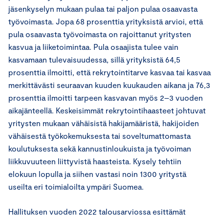
jäsenkyselyn mukaan pulaa tai paljon pulaa osaavasta
työvoimasta. Jopa 68 prosenttia yrityksistä arvioi, että
pula osaavasta työvoimasta on rajoittanut yritysten
kasvua ja liiketoimintaa. Pula osaajista tulee vain
kasvamaan tulevaisuudessa, sillä yrityksistä 64,5
prosenttia ilmoitti, että rekrytointitarve kasvaa tai kasvaa
merkittävästi seuraavan kuuden kuukauden aikana ja 76,3
prosenttia ilmoitti tarpeen kasvavan myös 2–3 vuoden
aikajänteellä. Keskeisimmät rekrytointihaasteet johtuvat
yritysten mukaan vähäisistä hakijamääristä, hakijoiden
vähäisestä työkokemuksesta tai soveltumattomasta
koulutuksesta sekä kannustinloukuista ja työvoiman
liikkuvuuteen liittyvistä haasteista. Kysely tehtiin
elokuun lopulla ja siihen vastasi noin 1300 yritystä
useilta eri toimialoilta ympäri Suomea.
Hallituksen vuoden 2022 talousarviossa esittämät