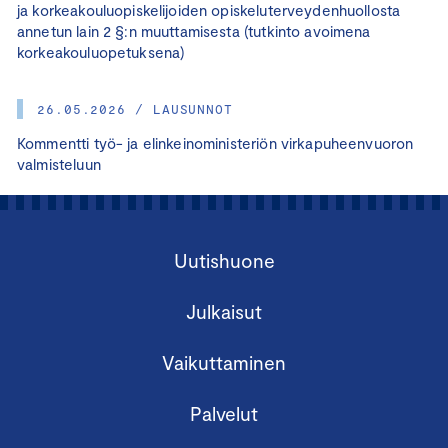
ja korkeakouluopiskelijoiden opiskeluterveydenhuollosta
annetun lain 2 §:n muuttamisesta (tutkinto avoimena
korkeakouluopetuksena)
26.05.2026 / LAUSUNNOT
Kommentti työ- ja elinkeinoministeriön virkapuheenvuoron
valmisteluun
Uutishuone
Julkaisut
Vaikuttaminen
Palvelut