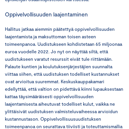
Oppivelvollisuuden laajentaminen
Hallitus jatkaa aiemmin päätettyä oppivelvollisuuden
laajentamista ja maksuttoman toisen asteen
toimeenpanoa. Uudistukseen kohdistetaan 65 miljoonaa
euroa vuodelle 2022. Jo nyt on näyttää siltä, että
uudistukseen varatut resurssit eivät tule riittämään.
Palaute kuntien ja koulutuksenjärjestäjien suunnalta
viittaa siihen, että uudistuksen todelliset kustannukset
ovat arvioitua suuremmat. Keskuskauppakamari
edellyttää, että valtion on pidettävä kiinni lupauksestaan
kattaa täysimääräisesti oppivelvollisuuden
laajentamisesta aiheutuvat todelliset kulut, vaikka ne
ylittäisivät uudistuksen valmisteluvaiheessa arvioidun
kustannustason. Oppivelvollisuusuudistuksen
toimeenpanoa on seurattava tiiviisti ja toteuttamismallia