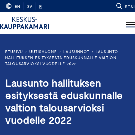
Skip
EN
SV
FI
ETSI
to
content
ETUSIVU
›
UUTISHUONE
›
LAUSUNNOT
›
LAUSUNTO
HALLITUKSEN ESITYKSESTÄ EDUSKUNNALLE VALTION
TALOUSARVIOKSI VUODELLE 2022
Lausunto hallituksen
esityksestä eduskunnalle
valtion talousarvioksi
vuodelle 2022