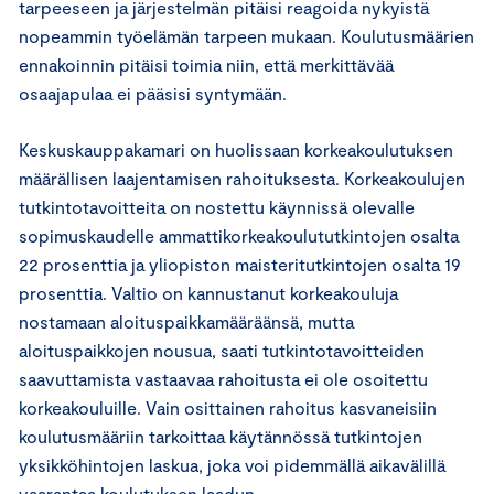
tarpeeseen ja järjestelmän pitäisi reagoida nykyistä
nopeammin työelämän tarpeen mukaan. Koulutusmäärien
ennakoinnin pitäisi toimia niin, että merkittävää
osaajapulaa ei pääsisi syntymään.
Keskuskauppakamari on huolissaan korkeakoulutuksen
määrällisen laajentamisen rahoituksesta. Korkeakoulujen
tutkintotavoitteita on nostettu käynnissä olevalle
sopimuskaudelle ammattikorkeakoulututkintojen osalta
22 prosenttia ja yliopiston maisteritutkintojen osalta 19
prosenttia. Valtio on kannustanut korkeakouluja
nostamaan aloituspaikkamääräänsä, mutta
aloituspaikkojen nousua, saati tutkintotavoitteiden
saavuttamista vastaavaa rahoitusta ei ole osoitettu
korkeakouluille. Vain osittainen rahoitus kasvaneisiin
koulutusmääriin tarkoittaa käytännössä tutkintojen
yksikköhintojen laskua, joka voi pidemmällä aikavälillä
vaarantaa koulutuksen laadun.