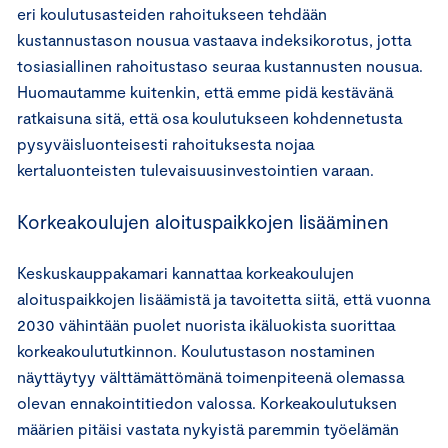
eri koulutusasteiden rahoitukseen tehdään
kustannustason nousua vastaava indeksikorotus, jotta
tosiasiallinen rahoitustaso seuraa kustannusten nousua.
Huomautamme kuitenkin, että emme pidä kestävänä
ratkaisuna sitä, että osa koulutukseen kohdennetusta
pysyväisluonteisesti rahoituksesta nojaa
kertaluonteisten tulevaisuusinvestointien varaan.
Korkeakoulujen aloituspaikkojen lisääminen
Keskuskauppakamari kannattaa korkeakoulujen
aloituspaikkojen lisäämistä ja tavoitetta siitä, että vuonna
2030 vähintään puolet nuorista ikäluokista suorittaa
korkeakoulututkinnon. Koulutustason nostaminen
näyttäytyy välttämättömänä toimenpiteenä olemassa
olevan ennakointitiedon valossa. Korkeakoulutuksen
määrien pitäisi vastata nykyistä paremmin työelämän