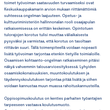
toimet työvoiman saatavuuden turvaamiseksi ovat
Keskuskauppakamarin arvion mukaan riittämättömiä
suhteessa ongelman laajuuteen. Opetus- ja
kulttuuriministeriön hallinnonalan rooli osaajapulan
ratkaisemisessa on erittäin keskeinen. Opintotuen
tulorajojen korotus tulisi muuttaa väliaikaisesta
pysyväksi ja varmistaa, että korotus on tasoltaan
riittävän suuri. Tällä toimenpiteellä voidaan nopeasti
lisätä työvoiman tarjontaa etenkin tietyille toimialoille.
Osaamisen kohtaanto-ongelman ratkaiseminen pitäisi
näkyä vahvemmin talousarvioesityksessä. Lyhyiden
osaamiskokonaisuuksien, muuntokoulutuksen ja
täydennyskoulutuksen tarjontaa pitää lisätä ja siihen
voidaan kannustaa muun muassa rahoituskannusteilla.
Oppisopimuskoulutus on kenties parhaiten työantajien
tarpeeseen vastaava koulutusmuoto.