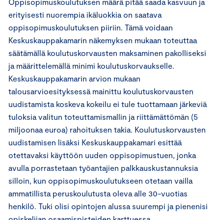
Oppisopimuskoulutuksen määrä pitää saada kasvuun ja
erityisesti nuorempia ikäluokkia on saatava
oppisopimuskoulutuksen piiriin. Tämä voidaan
Keskuskauppakamarin näkemyksen mukaan toteuttaa
säätämällä koulutuskorvausten maksaminen pakolliseksi
ja määrittelemällä minimi koulutuskorvaukselle.
Keskuskauppakamarin arvion mukaan
talousarvioesityksessä mainittu koulutuskorvausten
uudistamista koskeva kokeilu ei tule tuottamaan järkeviä
tuloksia valitun toteuttamismallin ja riittämättömän (5
miljoonaa euroa) rahoituksen takia. Koulutuskorvausten
uudistamisen lisäksi Keskuskauppakamari esittää
otettavaksi käyttöön uuden oppisopimustuen, jonka
avulla porrastetaan työantajien palkkauskustannuksia
silloin, kun oppisopimuskoulutukseen otetaan vailla
ammatillista peruskoulutusta oleva alle 30-vuotias
henkilö. Tuki olisi opintojen alussa suurempi ja pienenisi
opiskelijan osaamispisteiden karttuessa.