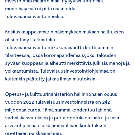
investoinnin määritelmää. Pysyväisluonteisia
menolisäyksiä ei pidä naamioida
tulevaisuusinvestoinneiksi.
Keskuskauppakamarin näkemyksen mukaan hallituksen
olisi pitänyt tarkastella
tulevaisuusinvestointikokonaisuutta kriittisemmin
tilanteessa, jossa koronapandemia syöksi talouden
syvään kuoppaan ja aiheutti merkittäviä julkisia menoja ja
velkaantumista. Tulevaisuusinvestointiohjelmaa on
kuitenkin päätetty jatkaa ilman muutoksia.
Opetus- ja kulttuuriministeriön hallinnonalan osuus
vuoden 2022 tulevaisuusinvestoinneista on 242
miljoonaa euroa. Tämä summa kohdentuu lähinnä
varhaiskasvatuksen ja perusopetuksen laatu- ja tasa-
arvo-ohjelmaan sekä ammatillisen koulutuksen
opettajien palkkaamiseen.