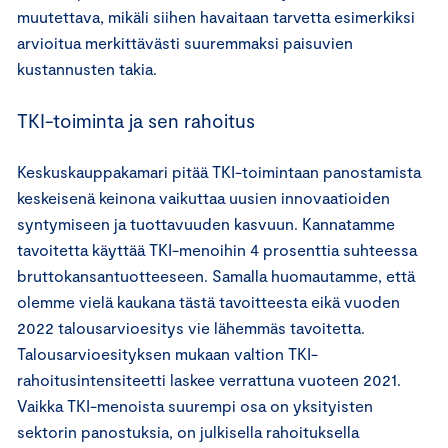
muutettava, mikäli siihen havaitaan tarvetta esimerkiksi
arvioitua merkittävästi suuremmaksi paisuvien
kustannusten takia.
TKI-toiminta ja sen rahoitus
Keskuskauppakamari pitää TKI-toimintaan panostamista
keskeisenä keinona vaikuttaa uusien innovaatioiden
syntymiseen ja tuottavuuden kasvuun. Kannatamme
tavoitetta käyttää TKI-menoihin 4 prosenttia suhteessa
bruttokansantuotteeseen. Samalla huomautamme, että
olemme vielä kaukana tästä tavoitteesta eikä vuoden
2022 talousarvioesitys vie lähemmäs tavoitetta.
Talousarvioesityksen mukaan valtion TKI-
rahoitusintensiteetti laskee verrattuna vuoteen 2021.
Vaikka TKI-menoista suurempi osa on yksityisten
sektorin panostuksia, on julkisella rahoituksella