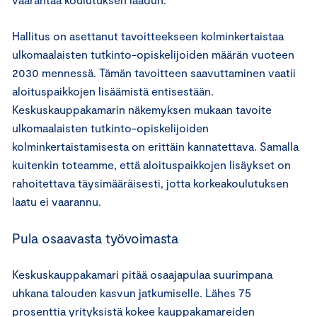
Hallitus on asettanut tavoitteekseen kolminkertaistaa
ulkomaalaisten tutkinto-opiskelijoiden määrän vuoteen
2030 mennessä. Tämän tavoitteen saavuttaminen vaatii
aloituspaikkojen lisäämistä entisestään.
Keskuskauppakamarin näkemyksen mukaan tavoite
ulkomaalaisten tutkinto-opiskelijoiden
kolminkertaistamisesta on erittäin kannatettava. Samalla
kuitenkin toteamme, että aloituspaikkojen lisäykset on
rahoitettava täysimääräisesti, jotta korkeakoulutuksen
laatu ei vaarannu.
Pula osaavasta työvoimasta
Keskuskauppakamari pitää osaajapulaa suurimpana
uhkana talouden kasvun jatkumiselle. Lähes 75
prosenttia yrityksistä kokee kauppakamareiden