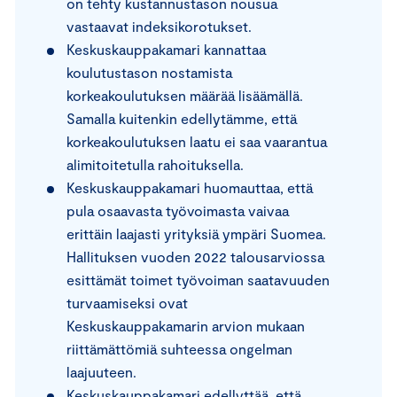
on tehty kustannustason nousua
vastaavat indeksikorotukset.
Keskuskauppakamari kannattaa
koulutustason nostamista
korkeakoulutuksen määrää lisäämällä.
Samalla kuitenkin edellytämme, että
korkeakoulutuksen laatu ei saa vaarantua
alimitoitetulla rahoituksella.
Keskuskauppakamari huomauttaa, että
pula osaavasta työvoimasta vaivaa
erittäin laajasti yrityksiä ympäri Suomea.
Hallituksen vuoden 2022 talousarviossa
esittämät toimet työvoiman saatavuuden
turvaamiseksi ovat
Keskuskauppakamarin arvion mukaan
riittämättömiä suhteessa ongelman
laajuuteen.
Keskuskauppakamari edellyttää, että