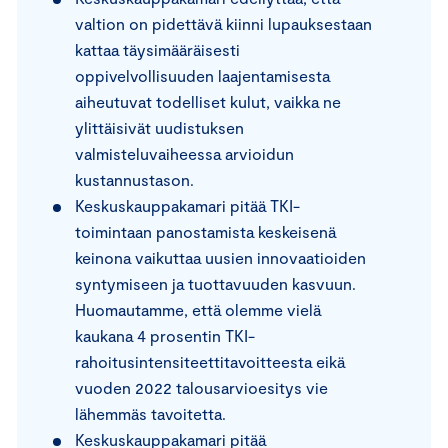
valtion on pidettävä kiinni lupauksestaan
kattaa täysimääräisesti
oppivelvollisuuden laajentamisesta
aiheutuvat todelliset kulut, vaikka ne
ylittäisivät uudistuksen
valmisteluvaiheessa arvioidun
kustannustason.
Keskuskauppakamari pitää TKI-
toimintaan panostamista keskeisenä
keinona vaikuttaa uusien innovaatioiden
syntymiseen ja tuottavuuden kasvuun.
Huomautamme, että olemme vielä
kaukana 4 prosentin TKI-
rahoitusintensiteettitavoitteesta eikä
vuoden 2022 talousarvioesitys vie
lähemmäs tavoitetta.
Keskuskauppakamari pitää