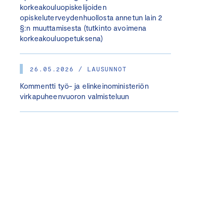
korkeakouluopiskelijoiden
opiskeluterveydenhuollosta annetun lain 2
§:n muuttamisesta (tutkinto avoimena
korkeakouluopetuksena)
26.05.2026 / LAUSUNNOT
Kommentti työ- ja elinkeinoministeriön
virkapuheenvuoron valmisteluun