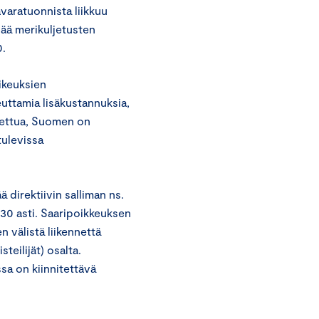
avaratuonnista liikkuu
sää merikuljetusten
0.
ikeuksien
euttamia lisäkustannuksia,
dettua, Suomen on
tulevissa
direktiivin salliman ns.
30 asti. Saaripoikkeuksen
välistä liikennettä
teilijät) osalta.
a on kiinnitettävä