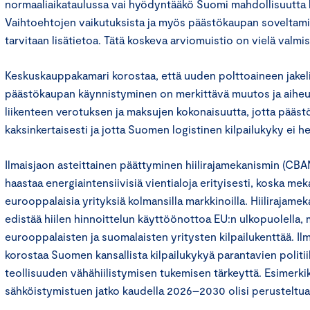
normaaliaikataulussa vai hyödyntääkö Suomi mahdollisuutta 
Vaihtoehtojen vaikutuksista ja myös päästökaupan soveltamis
tarvitaan lisätietoa. Tätä koskeva arviomuistio on vielä valmist
Keskuskauppakamari korostaa, että uuden polttoaineen jakel
päästökaupan käynnistyminen on merkittävä muutos ja aiheut
liikenteen verotuksen ja maksujen kokonaisuutta, jotta päästöj
kaksinkertaisesti ja jotta Suomen logistinen kilpailukyky ei h
Ilmaisjaon asteittainen päättyminen hiilirajamekanismin (CBA
haastaa energiaintensiivisiä vientialoja erityisesti, koska mek
eurooppalaisia yrityksiä kolmansilla markkinoilla. Hiilirajamek
edistää hiilen hinnoittelun käyttöönottoa EU:n ulkopuolella, m
eurooppalaisten ja suomalaisten yritysten kilpailukenttää. I
korostaa Suomen kansallista kilpailukykyä parantavien politi
teollisuuden vähähiilistymisen tukemisen tärkeyttä. Esimerki
sähköistymistuen jatko kaudella 2026–2030 olisi perusteltua