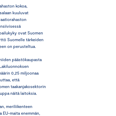
ahaston kokoa,
salaan kuuluvat
vaatiorahaston
nsiivisessä
ilpailukyky ovat Suomen
yttö Suomelle tärkeiden
een on perusteltua.
t niiden päästökaupasta
 Lakiluonnoksen
määrin 0,25 miljoonaa
ttaa, että
Suomen taakanjakosektorin
ppa näitä laitoksia.
n, meriliikenteen
ita EU-maita enemmän,