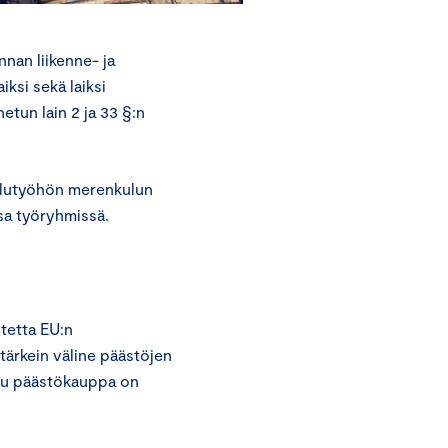
nan liikenne- ja
ksi sekä laiksi
etun lain 2 ja 33 §:n
telutyöhön merenkulun
sa työryhmissä.
tetta EU:n
ärkein väline päästöjen
tu päästökauppa on