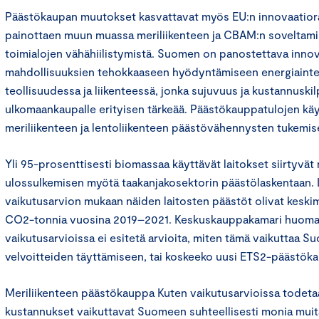
Päästökaupan muutokset kasvattavat myös EU:n innovaatior
painottaen muun muassa meriliikenteen ja CBAM:n soveltami
toimialojen vähähiilistymistä. Suomen on panostettava inno
mahdollisuuksien tehokkaaseen hyödyntämiseen energiainte
teollisuudessa ja liikenteessä, jonka sujuvuus ja kustannusk
ulkomaankaupalle erityisen tärkeää. Päästökauppatulojen kä
meriliikenteen ja lentoliikenteen päästövähennysten tukemis
Yli 95-prosenttisesti biomassaa käyttävät laitokset siirtyvä
ulossulkemisen myötä taakanjakosektorin päästölaskentaan.
vaikutusarvion mukaan näiden laitosten päästöt olivat keski
CO2-tonnia vuosina 2019–2021. Keskuskauppakamari huomau
vaikutusarvioissa ei esitetä arvioita, miten tämä vaikuttaa 
velvoitteiden täyttämiseen, tai koskeeko uusi ETS2-päästökau
Meriliikenteen päästökauppa Kuten vaikutusarvioissa todetaa
kustannukset vaikuttavat Suomeen suhteellisesti monia mu