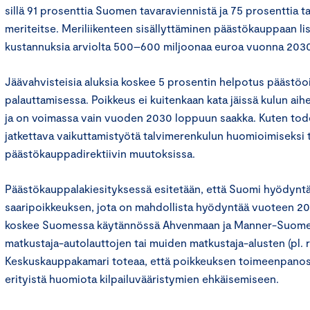
sillä 91 prosenttia Suomen tavaraviennistä ja 75 prosenttia t
meriteitse. Meriliikenteen sisällyttäminen päästökauppaan li
kustannuksia arviolta 500–600 miljoonaa euroa vuonna 203
Jäävahvisteisia aluksia koskee 5 prosentin helpotus päästöo
palauttamisessa. Poikkeus ei kuitenkaan kata jäissä kulun aih
ja on voimassa vain vuoden 2030 loppuun saakka. Kuten to
jatkettava vaikuttamistyötä talvimerenkulun huomioimiseksi 
päästökauppadirektiivin muutoksissa.
Päästökauppalakiesityksessä esitetään, että Suomi hyödyntää 
saaripoikkeuksen, jota on mahdollista hyödyntää vuoteen 20
koskee Suomessa käytännössä Ahvenmaan ja Manner-Suomen 
matkustaja-autolauttojen tai muiden matkustaja-alusten (pl. ris
Keskuskauppakamari toteaa, että poikkeuksen toimeenpanoss
erityistä huomiota kilpailuvääristymien ehkäisemiseen.