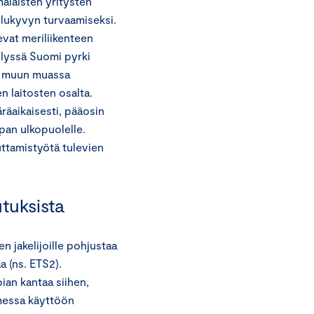
alaisten yritysten
ilukyvyn turvaamiseksi.
evat meriliikenteen
lyssä Suomi pyrki
si muun muassa
n laitosten osalta.
äaikaisesti, pääosin
pan ulkopuolelle.
ttamistyötä tulevien
tuksista
n jakelijoille pohjustaa
a (ns. ETS2).
an kantaa siihen,
messa käyttöön