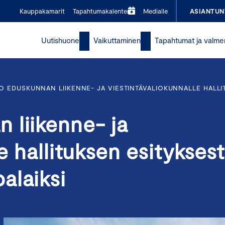
Kauppakamarit
Tapahtumakalenteri
Medialle
ASIANTUN
Uutishuone
Vaikuttaminen
Tapahtumat ja valme
O EDUSKUNNAN LIIKENNE- JA VIESTINTÄVALIOKUNNALLE HALLI
 liikenne- ja
e hallituksen esitykses
alaiksi