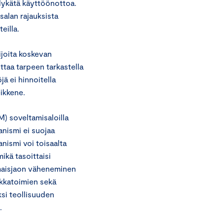
lykätä käyttöönottoa.
alan rajauksista
eilla.
ijoita koskevan
taa tarpeen tarkastella
ä ei hinnoitella
eikkene.
M) soveltamisaloilla
anismi ei suojaa
anismi voi toisaalta
ikä tasoittaisi
lmaisjaon väheneminen
ikkatoimien sekä
ksi teollisuuden
.