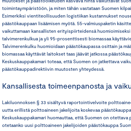
muutokset ja päästöoikeuden kasvava hinta vaikuttavat suom
toimintaympäristöön, ja miten tähän vastataan Suomen kilpa
Esimerkiksi vientiteollisuuden logistiikan kustannukset nous
päästökauppaan lisäämisen myötä. 55-valmiuspaketin käsitte
vaikuttamaan kansallisten erityispiirteidensä huomioimisek
talvimerenkulkua ja yli 95-prosenttisesti biomassaa käyttävie
Talvimerenkulku huomioidaan päästökaupassa osittain ja määr
biomassaa käyttävät laitokset taas jäävät jatkossa päästökau
Keskuskauppakamari toteaa, että Suomen on jatkettava vaiku
päästökauppadirektiivin muutosten yhteydessä.
Kansallisesta toimeenpanosta ja vaiku
Lakiluonnoksen § 33 sisältyvä raportointivelvoite polttoainee
uutta erillistä polttoaineen jakelijoita koskevaa päästökauppa
Keskuskauppakamari huomauttaa, että Suomen on otettava pi
otetaanko uusi polttoaineen jakelijoiden päästökauppa Suo