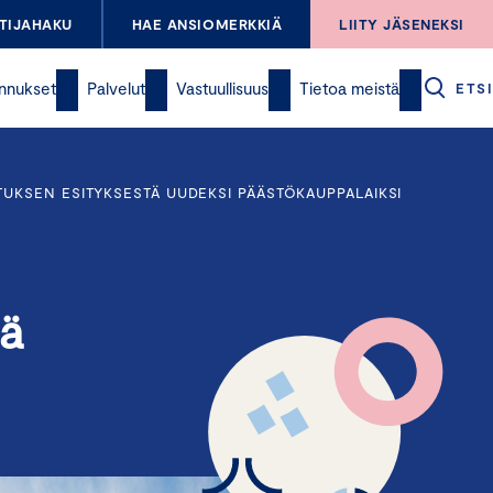
TIJAHAKU
HAE ANSIOMERKKIÄ
LIITY JÄSENEKSI
nnukset
Palvelut
Vastuullisuus
Tietoa meistä
ETSI
TUKSEN ESITYKSESTÄ UUDEKSI PÄÄSTÖKAUPPALAIKSI
tä