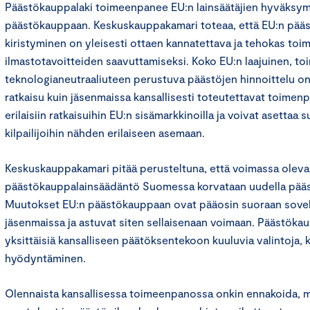
Päästökauppalaki toimeenpanee EU:n lainsäätäjien hyväksym
päästökauppaan. Keskuskauppakamari toteaa, että EU:n pääs
kiristyminen on yleisesti ottaen kannatettava ja tehokas to
ilmastotavoitteiden saavuttamiseksi. Koko EU:n laajuinen, toi
teknologianeutraaliuteen perustuva päästöjen hinnoittelu o
ratkaisu kuin jäsenmaissa kansallisesti toteutettavat toimenpi
erilaisiin ratkaisuihin EU:n sisämarkkinoilla ja voivat asettaa 
kilpailijoihin nähden erilaiseen asemaan.
Keskuskauppakamari pitää perusteltuna, että voimassa oleva
päästökauppalainsäädäntö Suomessa korvataan uudella pääst
Muutokset EU:n päästökauppaan ovat pääosin suoraan sovel
jäsenmaissa ja astuvat siten sellaisenaan voimaan. Päästökau
yksittäisiä kansalliseen päätöksentekoon kuuluvia valintoja,
hyödyntäminen.
Olennaista kansallisessa toimeenpanossa onkin ennakoida, 