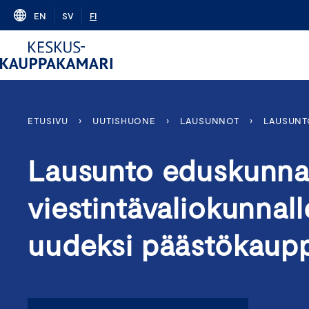
Skip
EN
SV
FI
to
content
ETUSIVU
›
UUTISHUONE
›
LAUSUNNOT
›
LAUSUNT
Lausunto eduskunnan
viestintävaliokunnall
uudeksi päästökaupp