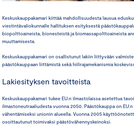
Keskuskauppakamari kiittää mahdollisuudesta lausua eduskun
viestintävaliokunnalle hallituksen esityksestä päästökauppalai
biopolttoaineista, bionesteistä ja biomassapolttoaineista ann
muuttamisesta.
Keskuskauppakamari on osallistunut lakiin liittyvään valmis
päästökauppaan liittämistä sekä hiilirajamekanismia koskevis
Lakiesityksen tavoitteista
Keskuskauppakamari tukee EU:n ilmastolaissa asetettua tavoi
ilmastoneutraaliudesta vuonna 2050. Päästökauppa on EU:n t
vähentämiseksi unionin alueella. Vuonna 2005 käyttöönotet
osoittautunut toimivaksi päästövähennyskeinoksi.