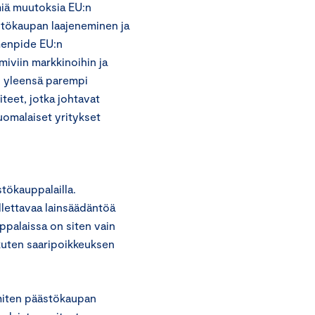
iä muutoksia EU:n
tökaupan laajeneminen ja
imenpide EU:n
miviin markkinoihin ja
n yleensä parempi
teet, jotka johtavat
suomalaiset yritykset
ökauppalailla.
lettavaa lainsäädäntöä
ppalaissa on siten vain
 kuten saaripoikkeuksen
miten päästökaupan