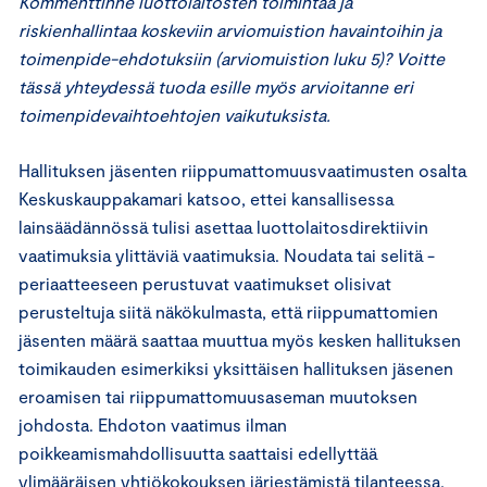
Kommenttinne luottolaitosten toimintaa ja
riskienhallintaa koskeviin arviomuistion havaintoihin ja
toimenpide-ehdotuksiin (arviomuistion luku 5)? Voitte
tässä yhteydessä tuoda esille myös arvioitanne eri
toimenpidevaihtoehtojen vaikutuksista.
Hallituksen jäsenten riippumattomuusvaatimusten osalta
Keskuskauppakamari katsoo, ettei kansallisessa
lainsäädännössä tulisi asettaa luottolaitosdirektiivin
vaatimuksia ylittäviä vaatimuksia. Noudata tai selitä -
periaatteeseen perustuvat vaatimukset olisivat
perusteltuja siitä näkökulmasta, että riippumattomien
jäsenten määrä saattaa muuttua myös kesken hallituksen
toimikauden esimerkiksi yksittäisen hallituksen jäsenen
eroamisen tai riippumattomuusaseman muutoksen
johdosta. Ehdoton vaatimus ilman
poikkeamismahdollisuutta saattaisi edellyttää
ylimääräisen yhtiökokouksen järjestämistä tilanteessa,