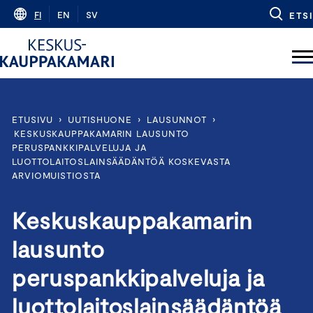
Skip
FI
EN
SV
ETSI
to
content
ETUSIVU
›
UUTISHUONE
›
LAUSUNNOT
›
KESKUSKAUPPAKAMARIN LAUSUNTO
PERUSPANKKIPALVELUJA JA
LUOTTOLAITOSLAINSÄÄDÄNTÖÄ KOSKEVASTA
ARVIOMUISTIOSTA
Keskuskauppakamarin
lausunto
peruspankkipalveluja ja
luottolaitoslainsäädäntöä