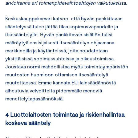
arvioitanne eri toimenpidevaihtoehtojen vaikutuksista.
Keskuskauppakamari katsoo, että hyvän pankkitavan
sääntelyssä tulee jättää tilaa sopimusvapaudelle ja
itsesääntelylle. Hyvän pankkitavan sisällön tulisi
määräytyä ensisijaisesti itsesääntelyn ohjaamana
markkinoilla ja käytänteissä, joita noudatetaan
yksittäisissä sopimussuhteissa ja oikeustoimissa.
Joustava normi mahdollistaa myös toimintaympäristön
muutosten huomioon ottamisen itsesääntelyä
muutettaessa. Emme kannata EU-lainsäädännöstä
aiheutuvia velvoitteita pidemmälle meneviä
menettelytapasäännöksiä.
4 Luottolaitosten toimintaa ja riskienhallintaa
koskeva sääntely