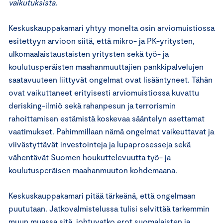
vaikutuksista.
Keskuskauppakamari yhtyy monelta osin arviomuistiossa
esitettyyn arvioon siitä, että mikro- ja PK-yritysten,
ulkomaalaistaustaisten yritysten sekä työ- ja
koulutusperäisten maahanmuuttajien pankkipalvelujen
saatavuuteen liittyvät ongelmat ovat lisääntyneet. Tähän
ovat vaikuttaneet erityisesti arviomuistiossa kuvattu
derisking-ilmiö sekä rahanpesun ja terrorismin
rahoittamisen estämistä koskevaa sääntelyn asettamat
vaatimukset. Pahimmillaan nämä ongelmat vaikeuttavat ja
viivästyttävät investointeja ja lupaprosesseja sekä
vähentävät Suomen houkuttelevuutta työ- ja
koulutusperäisen maahanmuuton kohdemaana.
Keskuskauppakamari pitää tärkeänä, että ongelmaan
puututaan. Jatkovalmistelussa tulisi selvittää tarkemmin
muun muassa sitä, johtuvatko erot suomalaisten ja