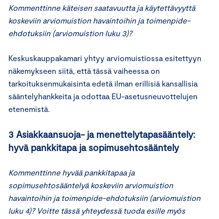
Kommenttinne käteisen saatavuutta ja käytettävyyttä
koskeviin arviomuistion havaintoihin ja toimenpide-
ehdotuksiin (arviomuistion luku 3)?
Keskuskauppakamari yhtyy arviomuistiossa esitettyyn
näkemykseen siitä, että tässä vaiheessa on
tarkoituksenmukaisinta edetä ilman erillisiä kansallisia
sääntelyhankkeita ja odottaa EU-asetusneuvottelujen
etenemistä.
3 Asiakkaansuoja- ja menettelytapasääntely:
hyvä pankkitapa ja sopimusehtosääntely
Kommenttinne hyvää pankkitapaa ja
sopimusehtosääntelyä koskeviin arviomuistion
havaintoihin ja toimenpide-ehdotuksiin (arviomuistion
luku 4)? Voitte tässä yhteydessä tuoda esille myös