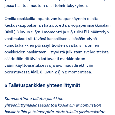
jossa hallitus muutoin olisi toimintakykyinen.
Omilla osakkeilla tapahtuvan kaupankäynnin osalta
Keskuskauppakamari katsoo, että arvopaperimarkkinalain
(AML) 8 luvun 2 §:n 1 momentti ja 3 § tulisi EU-sääntelyn
vaatimukset ylittävänä kansallisena lisäsääntelynä
kumota kaikkien pörssiyhtiöiden osalta, sillä omien
osakkeiden hankintaan liittyvistä julkistamisvelvoitteista
säädetään riittävän kattavasti markkinoiden
väärinkäyttöasetuksessa ja avoimuusdirektiiviin
perustuvassa AML 8 luvun 2 §:n 2 momentissa.
5 Talletuspankkien yhteenliittymät
Kommenttinne talletuspankkien
yhteenliittymälainsäädäntöä koskeviin arviomuistion
havaintoihin ja toimenpide-ehdotuksiin (arviomuistion