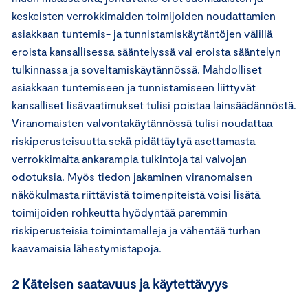
keskeisten verrokkimaiden toimijoiden noudattamien
asiakkaan tuntemis- ja tunnistamiskäytäntöjen välillä
eroista kansallisessa sääntelyssä vai eroista sääntelyn
tulkinnassa ja soveltamiskäytännössä. Mahdolliset
asiakkaan tuntemiseen ja tunnistamiseen liittyvät
kansalliset lisävaatimukset tulisi poistaa lainsäädännöstä.
Viranomaisten valvontakäytännössä tulisi noudattaa
riskiperusteisuutta sekä pidättäytyä asettamasta
verrokkimaita ankarampia tulkintoja tai valvojan
odotuksia. Myös tiedon jakaminen viranomaisen
näkökulmasta riittävistä toimenpiteistä voisi lisätä
toimijoiden rohkeutta hyödyntää paremmin
riskiperusteisia toimintamalleja ja vähentää turhan
kaavamaisia lähestymistapoja.
2 Käteisen saatavuus ja käytettävyys