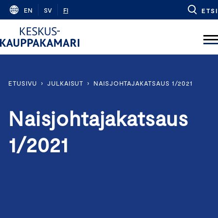
Skip
EN
SV
FI
ETSI
to
content
ETUSIVU
›
JULKAISUT
›
NAISJOHTAJAKATSAUS 1/2021
Naisjohtajakatsaus
1/2021