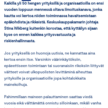
Kaikilla yli 50 hengen yrityksillä ja organisaatioilla on ensi
vuoden loppuun mennessä oltava ilmoituskanava, jonka
kautta voi kertoa niiden toiminnassa havaitsemistaan
epäkohdista ja rikkeistä. Keskuskauppakamarin johtaja
Stina Wikberg kuitenkin korostaa, että kyttäilyn sijaan
kyse on ennen kaikkea yritysvastuusta ja
riskienhallinnasta.
Jos yrityksellä on huonoja uutisia, ne kannattaa aina
kertoa ensin itse. Varsinkin väärinkäytöksiin,
epäeettiseen toimintaan tai suoranaisiin rikoksiin liittyvät
väitteet voivat ulkopuolisten levittäminä aiheuttaa
yrityksille ja organisaatioille jopa kohtalokkaita
mainekolhuja.
Pahimmillaan maineen palauttaminen saattaa viedä
vuosia eikä välttämättä onnistu silloinkaan, mikäli vanha