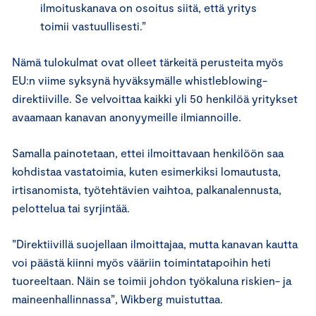
ilmoituskanava on osoitus siitä, että yritys
toimii vastuullisesti.”
Nämä tulokulmat ovat olleet tärkeitä perusteita myös
EU:n viime syksynä hyväksymälle whistleblowing-
direktiiville. Se velvoittaa kaikki yli 50 henkilöä yritykset
avaamaan kanavan anonyymeille ilmiannoille.
Samalla painotetaan, ettei ilmoittavaan henkilöön saa
kohdistaa vastatoimia, kuten esimerkiksi lomautusta,
irtisanomista, työtehtävien vaihtoa, palkanalennusta,
pelottelua tai syrjintää.
”Direktiivillä suojellaan ilmoittajaa, mutta kanavan kautta
voi päästä kiinni myös vääriin toimintatapoihin heti
tuoreeltaan. Näin se toimii johdon työkaluna riskien- ja
maineenhallinnassa”, Wikberg muistuttaa.