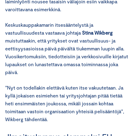
laiminlyönti nousee tasaisin väliajoin esiin vaikkapa
varoittavana esimerkkinä.
Keskuskauppakamarin itsesääntelystä ja
vastuullisuudesta vastaava johtaja
Stina Wikberg
muistuttaakin, että yritykset ovat vastuullisuus- ja
eettisyysasioissa päivä päivältä tiukemman luupin alla.
Vuosikertomuksiin, tiedotteisiin ja verkkosivuille kirjatut
lupaukset on lunastettava omassa toiminnassa joka
päivä.
”Nyt on todellakin elettävä kuten itse vakuutetaan. Ja
kyllä jokaisen esimiehen tai yritysjohtajan pitää tietää
heti ensimmäisten joukossa, mikäli jossain kohtaa
toimitaan vastoin organisaation yhteisiä pelisääntöjä”,
Wikberg tähdentää.