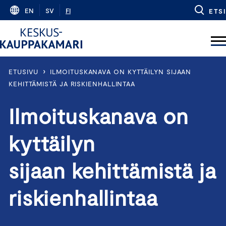
Skip
EN
SV
FI
ETSI
to
content
›
ETUSIVU
ILMOITUSKANAVA ON KYTTÄILYN SIJAAN
KEHITTÄMISTÄ JA RISKIENHALLINTAA
Ilmoituskanava on
kyttäilyn
sijaan kehittämistä ja
riskienhallintaa