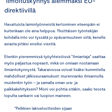
Ilmoituskynnys alemmaksi EU-
direktiivillä
Havaituista laiminlyönneistä kertominen eteenpäin ei
kuitenkaan ole aina helppoa. Yksittäisen työntekijän
kohdalla into voi tyssätä jo epävarmuuteen siitä, kenelle
asiasta pitäisi ensiksi viestiä.
Etenkin pienemmissä työyhteisöissä ”ilmiantaja” saattaa
myös paljastua nopeasti, mikä on omiaan nostamaan
ilmiantokynnystä. Takaraivossa voivat lisäksi kummitella
mahdolliset jälkiseuraamukset: murennanko ilmiannolla
muidenkin työn – ja samalla oman ura- ja
palkkakehitykseni? Moni voi pohtia sitäkin, saako teosta
lopulta sankarin vai luopion maineen.
”Pelkkien lakivelvotteiden sijaan