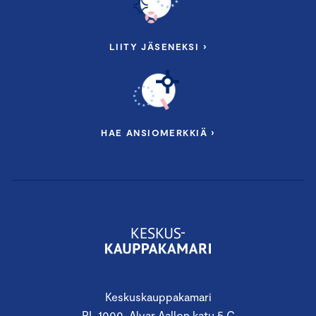
LIITY JÄSENEKSI ›
HAE ANSIOMERKKIÄ ›
Keskuskauppakamari
PL 1000, Alvar Aallon katu 5 C