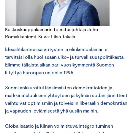
Keskuskauppakamarin toimitusjohtaja Juho
Romakkaniemi. Kuva: Liisa Takala.
Ideaalitilanteessa yritysten ja elinkeinoelämän ei
tarvitsisi olla huolissaan ulko- ja turvallisuuspolitiikasta.
Elimme tällaista aikaa pari vuosikymmentä Suomen
liityttyä Euroopan unioniin 1995.
Suomi ankkuroitui länsimaisten demokratioiden ja
markkinatalouksien yhteyteen ja kylmän sodan jännitteet
vaihtuivat optimismiin ja toiveisiin liberaalin demokratian
ja vapauden leviämisestä yhä uusiin maihin.
Globalisaatio ja Kiinan voimistuva integroituminen