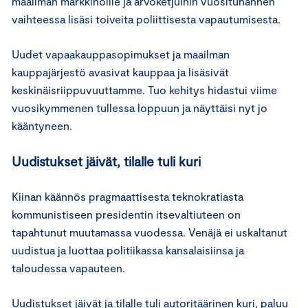
maailman markkinoille ja arvoketjuihin vuosituhannen
vaihteessa lisäsi toiveita poliittisesta vapautumisesta.
Uudet vapaakauppasopimukset ja maailman
kauppajärjestö avasivat kauppaa ja lisäsivät
keskinäisriippuvuuttamme. Tuo kehitys hidastui viime
vuosikymmenen tullessa loppuun ja näyttäisi nyt jo
kääntyneen.
Uudistukset jäivät, tilalle tuli kuri
Kiinan käännös pragmaattisesta teknokratiasta
kommunistiseen presidentin itsevaltiuteen on
tapahtunut muutamassa vuodessa. Venäjä ei uskaltanut
uudistua ja luottaa politiikassa kansalaisiinsa ja
taloudessa vapauteen.
Uudistukset jäivät ja tilalle tuli autoritäärinen kuri, paluu