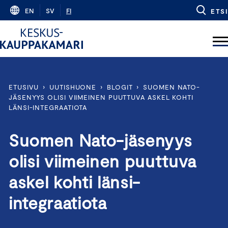
Skip
EN
SV
FI
ETSI
to
content
ETUSIVU
›
UUTISHUONE
›
BLOGIT
›
SUOMEN NATO-
JÄSENYYS OLISI VIIMEINEN PUUTTUVA ASKEL KOHTI
LÄNSI-INTEGRAATIOTA
Suomen Nato-jäsenyys
olisi viimeinen puuttuva
askel kohti länsi-
integraatiota