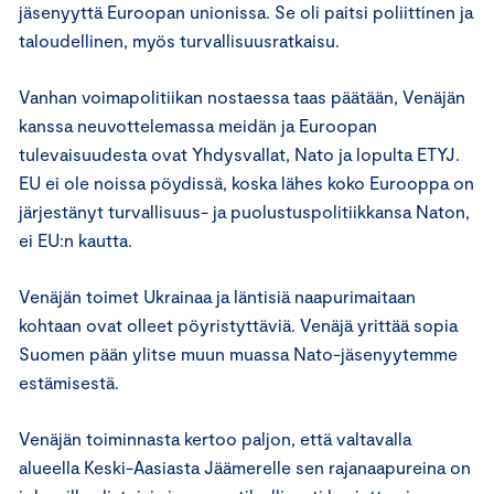
jäsenyyttä Euroopan unionissa. Se oli paitsi poliittinen ja
taloudellinen, myös turvallisuusratkaisu.
Vanhan voimapolitiikan nostaessa taas päätään, Venäjän
kanssa neuvottelemassa meidän ja Euroopan
tulevaisuudesta ovat Yhdysvallat, Nato ja lopulta ETYJ.
EU ei ole noissa pöydissä, koska lähes koko Eurooppa on
järjestänyt turvallisuus- ja puolustuspolitiikkansa Naton,
ei EU:n kautta.
Venäjän toimet Ukrainaa ja läntisiä naapurimaitaan
kohtaan ovat olleet pöyristyttäviä. Venäjä yrittää sopia
Suomen pään ylitse muun muassa Nato-jäsenyytemme
estämisestä.
Venäjän toiminnasta kertoo paljon, että valtavalla
alueella Keski-Aasiasta Jäämerelle sen rajanaapureina on