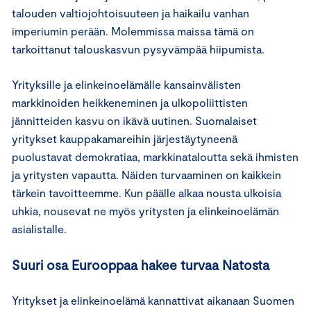
talouden valtiojohtoisuuteen ja haikailu vanhan
imperiumin perään. Molemmissa maissa tämä on
tarkoittanut talouskasvun pysyvämpää hiipumista.
Yrityksille ja elinkeinoelämälle kansainvälisten
markkinoiden heikkeneminen ja ulkopoliittisten
jännitteiden kasvu on ikävä uutinen. Suomalaiset
yritykset kauppakamareihin järjestäytyneenä
puolustavat demokratiaa, markkinataloutta sekä ihmisten
ja yritysten vapautta. Näiden turvaaminen on kaikkein
tärkein tavoitteemme. Kun päälle alkaa nousta ulkoisia
uhkia, nousevat ne myös yritysten ja elinkeinoelämän
asialistalle.
Suuri osa Eurooppaa hakee turvaa Natosta
Yritykset ja elinkeinoelämä kannattivat aikanaan Suomen