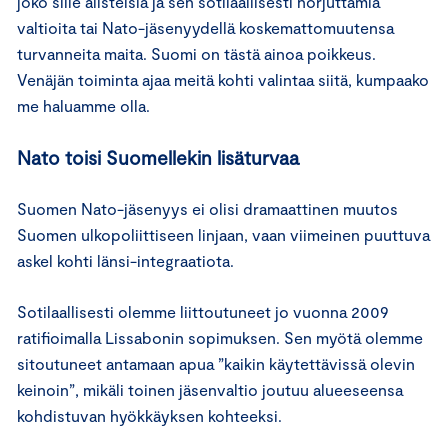
joko sille alisteisia ja sen sotilaallisesti horjuttamia
valtioita tai Nato-jäsenyydellä koskemattomuutensa
turvanneita maita. Suomi on tästä ainoa poikkeus.
Venäjän toiminta ajaa meitä kohti valintaa siitä, kumpaako
me haluamme olla.
Nato toisi Suomellekin lisäturvaa
Suomen Nato-jäsenyys ei olisi dramaattinen muutos
Suomen ulkopoliittiseen linjaan, vaan viimeinen puuttuva
askel kohti länsi-integraatiota.
Sotilaallisesti olemme liittoutuneet jo vuonna 2009
ratifioimalla Lissabonin sopimuksen. Sen myötä olemme
sitoutuneet antamaan apua ”kaikin käytettävissä olevin
keinoin”, mikäli toinen jäsenvaltio joutuu alueeseensa
kohdistuvan hyökkäyksen kohteeksi.