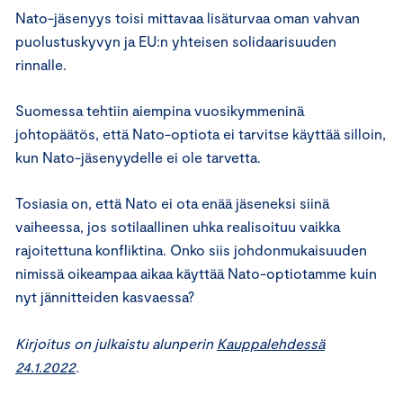
Nato-jäsenyys toisi mittavaa lisäturvaa oman vahvan
puolustuskyvyn ja EU:n yhteisen solidaarisuuden
rinnalle.
Suomessa tehtiin aiempina vuosikymmeninä
johtopäätös, että Nato-optiota ei tarvitse käyttää silloin,
kun Nato-jäsenyydelle ei ole tarvetta.
Tosiasia on, että Nato ei ota enää jäseneksi siinä
vaiheessa, jos sotilaallinen uhka realisoituu vaikka
rajoitettuna konfliktina. Onko siis johdonmukaisuuden
nimissä oikeampaa aikaa käyttää Nato-optiotamme kuin
nyt jännitteiden kasvaessa?
Kirjoitus on julkaistu alunperin
Kauppalehdessä
24.1.2022
.