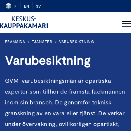
Skip
FI
EN
SV
to
content
›
›
FRAMSIDA
TJÄNSTER
VARUBESIKTNING
Varubesiktning
GVM-varubesiktningsmän är opartiska
experter som tillhör de främsta fackmännen
inom sin bransch. De genomför teknisk
granskning av en vara eller tjänst. De verkar
under övervakning, ovillkorligen opartiskt,