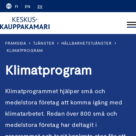
Skip
FI
EN
SV
to
content
›
›
›
FRAMSIDA
TJÄNSTER
HÅLLBARHETSTJÄNSTER
KLIMATPROGRAM
Klimatprogram
Klimatprogrammet hjälper små och
medelstora företag att komma igång med
klimatarbetet. Redan över 800 små och
medelstora företag har deltagit i
programmet och tagit konkreta steg för att