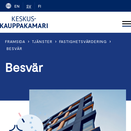
Skip
EN
SV
FI
to
content
›
›
›
FRAMSIDA
TJÄNSTER
FASTIGHETSVÄRDERING
BESVÄR
Besvär