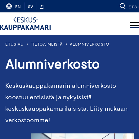
Skip
EN
SV
FI
ETSI
to
content
›
›
ETUSIVU
TIETOA MEISTÄ
ALUMNIVERKOSTO
Alumniverkosto
Keskuskauppakamarin alumniverkosto
koostuu entisistä ja nykyisistä
keskuskauppakamarilaisista. Liity mukaan
verkostoomme!