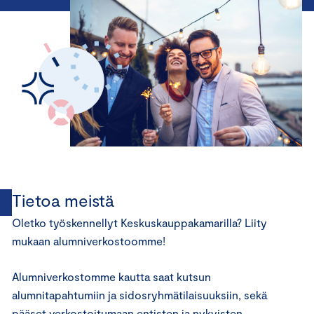
Tietoa meistä
Oletko työskennellyt Keskuskauppakamarilla? Liity
mukaan alumniverkostoomme!
Alumniverkostomme kautta saat kutsun
alumnitapahtumiin ja sidosryhmätilaisuuksiin, sekä
pääset verkostoitumaan entisten ja nykyisten