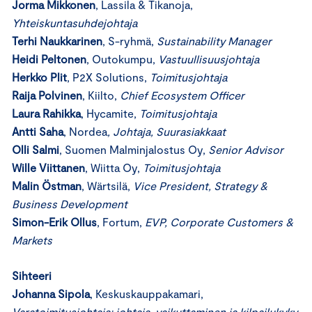
Jorma Mikkonen
, Lassila & Tikanoja,
Yhteiskuntasuhdejohtaja
Terhi Naukkarinen
, S-ryhmä,
Sustainability Manager
Heidi Peltonen
, Outokumpu,
Vastuullisuusjohtaja
Herkko Plit
, P2X Solutions,
Toimitusjohtaja
Raija Polvinen
, Kiilto,
Chief Ecosystem Officer
Laura Rahikka
, Hycamite,
Toimitusjohtaja
Antti Saha
, Nordea
, Johtaja, Suurasiakkaat
Olli Salmi
, Suomen Malminjalostus Oy,
Senior Advisor
Wille Viittanen
, Wiitta Oy,
Toimitusjohtaja
Malin Östman
, Wärtsilä,
Vice President, Strategy &
Business Development
Simon-Erik Ollus
, Fortum,
EVP, Corporate Customers &
Markets
Sihteeri
Johanna Sipola
, Keskuskauppakamari,
Varatoimitusjohtaja; johtaja, vaikuttaminen ja kilpailukyky