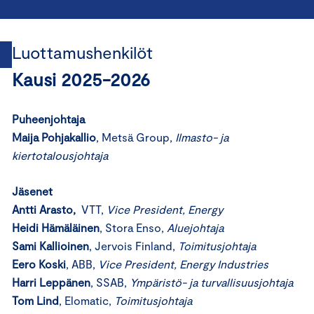
Luottamushenkilöt
Kausi 2025-2026
Puheenjohtaja
Maija Pohjakallio
, Metsä Group,
Ilmasto- ja
kiertotalousjohtaja
Jäsenet
Antti Arasto,
VTT,
Vice President, Energy
Heidi Hämäläinen
, Stora Enso,
Aluejohtaja
Sami Kallioinen
, Jervois Finland,
Toimitusjohtaja
Eero Koski
, ABB,
Vice President, Energy Industries
Harri Leppänen
, SSAB,
Ympäristö- ja turvallisuusjohtaja
Tom Lind
, Elomatic,
Toimitusjohtaja