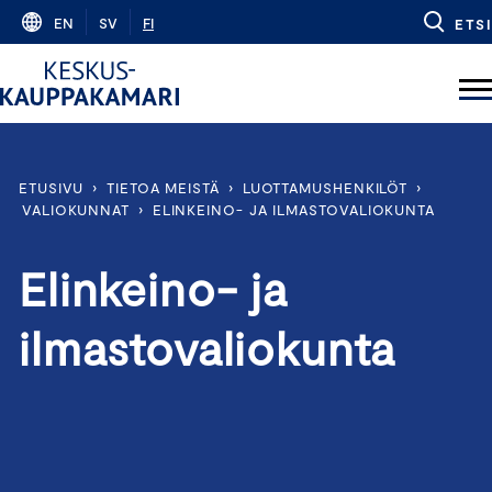
Skip
EN
SV
FI
ETSI
to
content
ETUSIVU
›
TIETOA MEISTÄ
›
LUOTTAMUSHENKILÖT
›
VALIOKUNNAT
›
ELINKEINO- JA ILMASTOVALIOKUNTA
Elinkeino- ja
ilmastovaliokunta