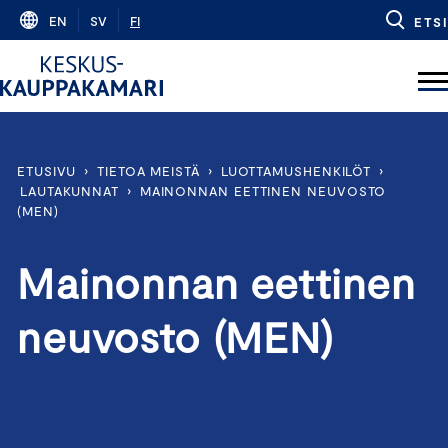
Skip
EN
SV
FI
ETSI
to
content
ETUSIVU
›
TIETOA MEISTÄ
›
LUOTTAMUSHENKILÖT
›
LAUTAKUNNAT
›
MAINONNAN EETTINEN NEUVOSTO
(MEN)
Mainonnan eettinen
neuvosto (MEN)