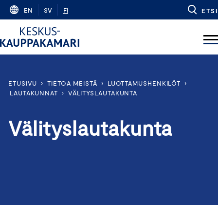
Skip
EN
SV
FI
ETSI
to
content
ETUSIVU
›
TIETOA MEISTÄ
›
LUOTTAMUSHENKILÖT
›
LAUTAKUNNAT
›
VÄLITYSLAUTAKUNTA
Välityslautakunta