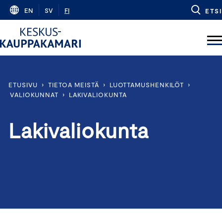
Skip
EN
SV
FI
ETSI
to
content
ETUSIVU
›
TIETOA MEISTÄ
›
LUOTTAMUSHENKILÖT
›
VALIOKUNNAT
›
LAKIVALIOKUNTA
Lakivaliokunta