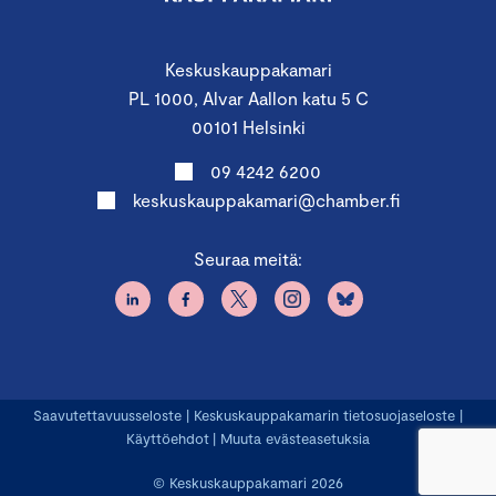
Keskuskauppakamari
PL 1000, Alvar Aallon katu 5 C
00101 Helsinki
09 4242 6200
keskuskauppakamari@chamber.fi
Seuraa meitä:
Saavutettavuusseloste
|
Keskuskauppakamarin tietosuojaseloste
|
Käyttöehdot
|
Muuta evästeasetuksia
© Keskuskauppakamari 2026