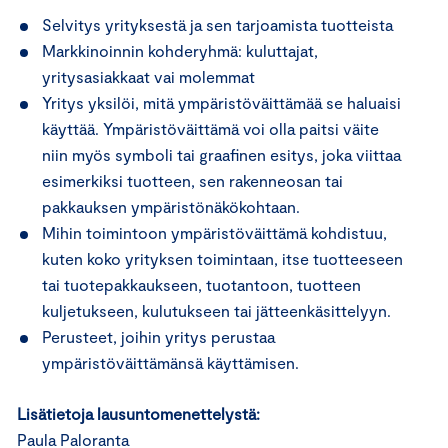
Selvitys yrityksestä ja sen tarjoamista tuotteista
Markkinoinnin kohderyhmä: kuluttajat,
yritysasiakkaat vai molemmat
Yritys yksilöi, mitä ympäristöväittämää se haluaisi
käyttää. Ympäristöväittämä voi olla paitsi väite
niin myös symboli tai graafinen esitys, joka viittaa
esimerkiksi tuotteen, sen rakenneosan tai
pakkauksen ympäristönäkökohtaan.
Mihin toimintoon ympäristöväittämä kohdistuu,
kuten koko yrityksen toimintaan, itse tuotteeseen
tai tuotepakkaukseen, tuotantoon, tuotteen
kuljetukseen, kulutukseen tai jätteenkäsittelyyn.
Perusteet, joihin yritys perustaa
ympäristöväittämänsä käyttämisen.
Lisätietoja lausuntomenettelystä:
Paula Paloranta