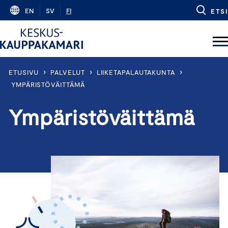
Skip
EN
SV
FI
ETSI
to
content
›
›
›
ETUSIVU
PALVELUT
LIIKETAPALAUTAKUNTA
YMPÄRISTÖVÄITTÄMÄ
Ympäristöväittämä