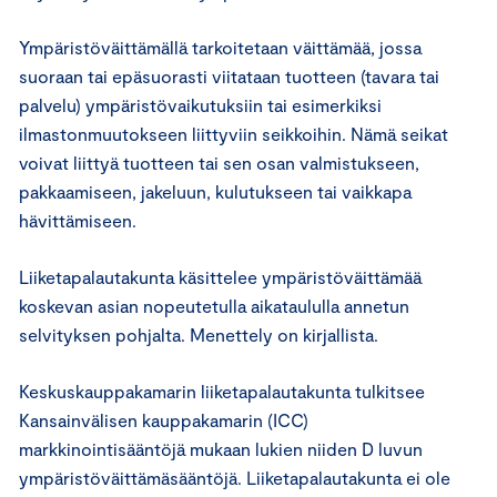
Ympäristöväittämällä tarkoitetaan väittämää, jossa
suoraan tai epäsuorasti viitataan tuotteen (tavara tai
palvelu) ympäristövaikutuksiin tai esimerkiksi
ilmastonmuutokseen liittyviin seikkoihin. Nämä seikat
voivat liittyä tuotteen tai sen osan valmistukseen,
pakkaamiseen, jakeluun, kulutukseen tai vaikkapa
hävittämiseen.
Liiketapalautakunta käsittelee ympäristöväittämää
koskevan asian nopeutetulla aikataululla annetun
selvityksen pohjalta. Menettely on kirjallista.
Keskuskauppakamarin liiketapalautakunta tulkitsee
Kansainvälisen kauppakamarin (ICC)
markkinointisääntöjä mukaan lukien niiden D luvun
ympäristöväittämäsääntöjä. Liiketapalautakunta ei ole