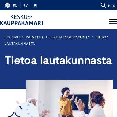
Skip
EN
SV
FI
ETSI
to
content
›
›
›
ETUSIVU
PALVELUT
LIIKETAPALAUTAKUNTA
TIETOA
LAUTAKUNNASTA
Tietoa lautakunnasta