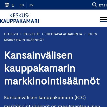
Skip
FI
EN
SV
ETSI
to
content
›
›
›
ETUSIVU
PALVELUT
LIIKETAPALAUTAKUNTA
ICC:N
MARKKINOINTISÄÄNNÖT
Kansainvälisen
kauppakamarin
markkinointisäännöt
Kansainvälisen kauppakamarin (ICC)
markkinointisäännöt on maailmanlaajuinen