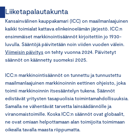
Liiketapalautakunta
Kansainvälinen kauppakamari (ICC) on maailmanlaajuinen
kaikki toimialat kattava elinkeinoelämän järjestö. ICC:n
ensimmäiset markkinointisäännöt kirjoitettiin jo 1930-
luvulla. Sääntöjä päivitetään noin viiden vuoden välein.
Viimeisin päivitys
on tehty vuonna 2024. Päivitetyt
säännöt on käännetty suomeksi 2025.
ICC:n markkinointisäännöt on tunnettu ja tunnustettu
maailmanlaajuinen markkinoinnin eettinen ohjeisto, joka
toimii markkinoinnin itsesääntelyn tukena. Säännöt
edistävät yritysten tasapuolisia toimintamahdollisuuksia.
Samalla ne vähentävät tarvetta lainsäädännölle ja
viranomaistoimille. Koska ICC:n säännöt ovat globaalit,
ne ovat omiaan helpottamaan alan toimijoita toimimaan
oikealla tavalla maasta riippumatta.