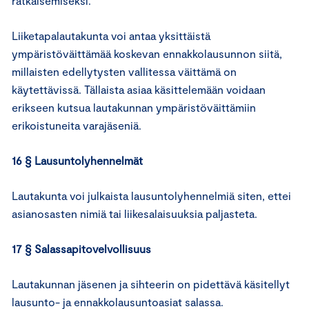
ratkaisemiseksi.
Liiketapalautakunta voi antaa yksittäistä
ympäristöväittämää koskevan ennakkolausunnon siitä,
millaisten edellytysten vallitessa väittämä on
käytettävissä. Tällaista asiaa käsittelemään voidaan
erikseen kutsua lautakunnan ympäristöväittämiin
erikoistuneita varajäseniä.
16 § Lausuntolyhennelmät
Lautakunta voi julkaista lausuntolyhennelmiä siten, ettei
asianosasten nimiä tai liikesalaisuuksia paljasteta.
17 § Salassapitovelvollisuus
Lautakunnan jäsenen ja sihteerin on pidettävä käsitellyt
lausunto- ja ennakkolausuntoasiat salassa.