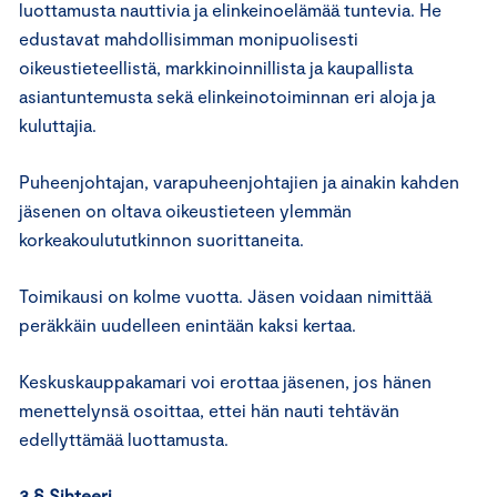
luottamusta nauttivia ja elinkeinoelämää tuntevia. He
edustavat mahdollisimman monipuolisesti
oikeustieteellistä, markkinoinnillista ja kaupallista
asiantuntemusta sekä elinkeinotoiminnan eri aloja ja
kuluttajia.
Puheenjohtajan, varapuheenjohtajien ja ainakin kahden
jäsenen on oltava oikeustieteen ylemmän
korkeakoulututkinnon suorittaneita.
Toimikausi on kolme vuotta. Jäsen voidaan nimittää
peräkkäin uudelleen enintään kaksi kertaa.
Keskuskauppakamari voi erottaa jäsenen, jos hänen
menettelynsä osoittaa, ettei hän nauti tehtävän
edellyttämää luottamusta.
3 § Sihteeri