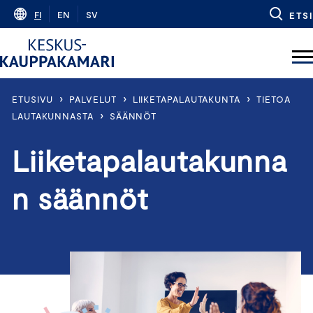
Skip
FI
EN
SV
ETSI
to
content
›
›
›
ETUSIVU
PALVELUT
LIIKETAPALAUTAKUNTA
TIETOA
›
LAUTAKUNNASTA
SÄÄNNÖT
Liiketapalautakunna
n säännöt