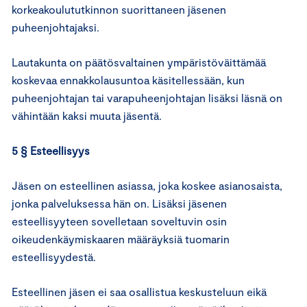
korkeakoulututkinnon suorittaneen jäsenen
puheenjohtajaksi.
Lautakunta on päätösvaltainen ympäristöväittämää
koskevaa ennakkolausuntoa käsitellessään, kun
puheenjohtajan tai varapuheenjohtajan lisäksi läsnä on
vähintään kaksi muuta jäsentä.
5 § Esteellisyys
Jäsen on esteellinen asiassa, joka koskee asianosaista,
jonka palveluksessa hän on. Lisäksi jäsenen
esteellisyyteen sovelletaan soveltuvin osin
oikeudenkäymiskaaren määräyksiä tuomarin
esteellisyydestä.
Esteellinen jäsen ei saa osallistua keskusteluun eikä