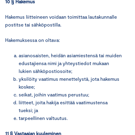
10 § Hakemus
Hakemus liitteineen voidaan toimittaa lautakunnalle
postitse tai sähköpostilla.
Hakemuksessa on oltava:
asianosaisten, heidän asiamiestensä tai muiden
edustajiensa nimi ja yhteystiedot mukaan
lukien sähköpostiosoite;
yksilöity vaatimus menettelystä, jota hakemus
koskee;
seikat, joihin vaatimus perustuu;
liitteet, joita hakija esittää vaatimustensa
tueksi; ja
tarpeellinen valtuutus.
11 § Vastaajan kuuleminen