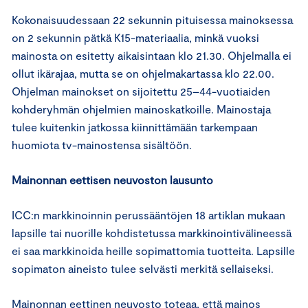
Kokonaisuudessaan 22 sekunnin pituisessa mainoksessa
on 2 sekunnin pätkä K15-materiaalia, minkä vuoksi
mainosta on esitetty aikaisintaan klo 21.30. Ohjelmalla ei
ollut ikärajaa, mutta se on ohjelmakartassa klo 22.00.
Ohjelman mainokset on sijoitettu 25–44-vuotiaiden
kohderyhmän ohjelmien mainoskatkoille. Mainostaja
tulee kuitenkin jatkossa kiinnittämään tarkempaan
huomiota tv-mainostensa sisältöön.
Mainonnan eettisen neuvoston lausunto
ICC:n markkinoinnin perussääntöjen 18 artiklan mukaan
lapsille tai nuorille kohdistetussa markkinointivälineessä
ei saa markkinoida heille sopimattomia tuotteita. Lapsille
sopimaton aineisto tulee selvästi merkitä sellaiseksi.
Mainonnan eettinen neuvosto toteaa, että mainos