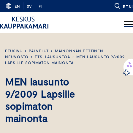
Skip
EN
SV
FI
ETSI
to
content
ETUSIVU
›
PALVELUT
›
MAINONNAN EETTINEN
NEUVOSTO
›
ETSI LAUSUNTOA
›
MEN LAUSUNTO 9/2009
LAPSILLE SOPIMATON MAINONTA
MEN lausunto
9/2009 Lapsille
sopimaton
mainonta