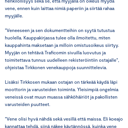
henkilöllisyys sekä se, että myyjällä on oikeus myydä
vene, ennen kuin laittaa nimiä paperiin ja siirtää rahaa
myyjälle.
”Veneeseen ja sen dokumentteihin on syytä tutustua
huolella. Kauppakirjassa tulee olla ilmoitettu, miten
kauppahinta maksetaan ja milloin omistusoikeus siirtyy.
Myyjän on tehtävä Traficomin sivuilla luovutus ja
toimitettava tunnus uudelleen rekisteröintiin ostajalle”,
ohjeistaa Tirkkonen venekauppoja suunnittelevia.
Lisäksi Tirkkosen mukaan ostajan on tärkeää käydä läpi
moottorin ja varusteiden toiminta. Yleisimpiä ongelmia
veneissä ovat muun muassa sähköhäiriöt ja pakollisten
varusteiden puutteet.
”Vene olisi hyvä nähdä sekä vesillä että maissa. Eli koeajo
kannattaa tehdä, siinä näkee käytännössä, kuinka vene