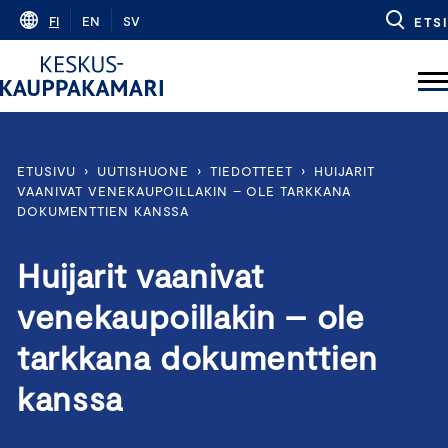
Skip
FI
EN
SV
ETSI
to
content
ETUSIVU
›
UUTISHUONE
›
TIEDOTTEET
›
HUIJARIT
VAANIVAT VENEKAUPOILLAKIN – OLE TARKKANA
DOKUMENTTIEN KANSSA
Huijarit vaanivat
venekaupoillakin – ole
tarkkana dokumenttien
kanssa