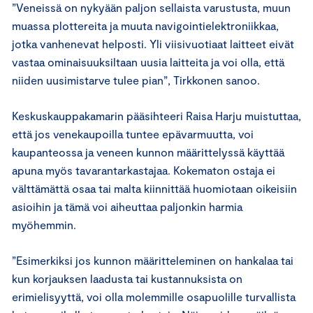
”Veneissä on nykyään paljon sellaista varustusta, muun
muassa plottereita ja muuta navigointielektroniikkaa,
jotka vanhenevat helposti. Yli viisivuotiaat laitteet eivät
vastaa ominaisuuksiltaan uusia laitteita ja voi olla, että
niiden uusimistarve tulee pian”, Tirkkonen sanoo.
Keskuskauppakamarin pääsihteeri Raisa Harju muistuttaa,
että jos venekaupoilla tuntee epävarmuutta, voi
kaupanteossa ja veneen kunnon määrittelyssä käyttää
apuna myös tavarantarkastajaa. Kokematon ostaja ei
välttämättä osaa tai malta kiinnittää huomiotaan oikeisiin
asioihin ja tämä voi aiheuttaa paljonkin harmia
myöhemmin.
”Esimerkiksi jos kunnon määritteleminen on hankalaa tai
kun korjauksen laadusta tai kustannuksista on
erimielisyyttä, voi olla molemmille osapuolille turvallista