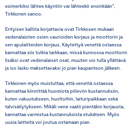
esimerkiksi lähtee käyntiin vai lähteekö ensinkään”,
Tirkkonen sanoo.
Erityisen kalliita korjattavia ovat Tirkkosen mukaan
vedenalaisten osien vaurioiden korjaus ja moottorin ja
sen apulaitteiden korjaus. Käytettyä venettä ostaessa
kannattaa siis tutkia tarkkaan, missä kunnossa moottorin
lisäksi ovat vedenalaiset osat, muuten voi tulla yllättävä
ja iso lasku maksettavaksi jo pian kaupanteon jälkeen.
Tirkkonen myös muistuttaa, että venettä ostaessa
kannattaa kiinnittää huomiota piileviin kustannuksiin,
kuten vakuutukseen, huoltoihin, laituripaikkaan sekä
talvisäilytykseen. Mikäli vene vaatii pientäkin korjausta,
kannattaa varmistua kustannuksista etukäteen. Myös
uusia laitteita voi joutua ostamaan pian.