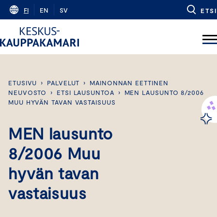
Skip
FI
EN
SV
ETSI
to
content
ETUSIVU
›
PALVELUT
›
MAINONNAN EETTINEN
NEUVOSTO
›
ETSI LAUSUNTOA
›
MEN LAUSUNTO 8/2006
MUU HYVÄN TAVAN VASTAISUUS
MEN lausunto
8/2006 Muu
hyvän tavan
vastaisuus