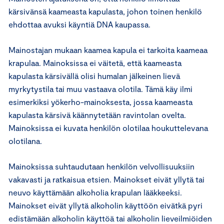
kärsivänsä kaameasta kapulasta, johon toinen henkilö
ehdottaa avuksi käyntiä DNA kaupassa.
Mainostajan mukaan kaamea kapula ei tarkoita kaameaa
krapulaa. Mainoksissa ei väitetä, että kaameasta
kapulasta kärsivällä olisi humalan jälkeinen lievä
myrkytystila tai muu vastaava olotila. Tämä käy ilmi
esimerkiksi yökerho-mainoksesta, jossa kaameasta
kapulasta kärsivä käännytetään ravintolan ovelta.
Mainoksissa ei kuvata henkilön olotilaa houkuttelevana
olotilana.
Mainoksissa suhtaudutaan henkilön velvollisuuksiin
vakavasti ja ratkaisua etsien. Mainokset eivät yllytä tai
neuvo käyttämään alkoholia krapulan lääkkeeksi.
Mainokset eivät yllytä alkoholin käyttöön eivätkä pyri
edistämään alkoholin käyttöä tai alkoholin lieveilmiöiden