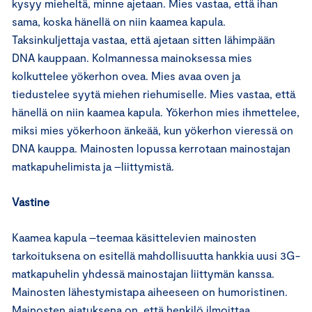
kysyy mieheltä, minne ajetaan. Mies vastaa, että ihan
sama, koska hänellä on niin kaamea kapula.
Taksinkuljettaja vastaa, että ajetaan sitten lähimpään
DNA kauppaan. Kolmannessa mainoksessa mies
kolkuttelee yökerhon ovea. Mies avaa oven ja
tiedustelee syytä miehen riehumiselle. Mies vastaa, että
hänellä on niin kaamea kapula. Yökerhon mies ihmettelee,
miksi mies yökerhoon änkeää, kun yökerhon vieressä on
DNA kauppa. Mainosten lopussa kerrotaan mainostajan
matkapuhelimista ja –liittymistä.
Vastine
Kaamea kapula –teemaa käsittelevien mainosten
tarkoituksena on esitellä mahdollisuutta hankkia uusi 3G-
matkapuhelin yhdessä mainostajan liittymän kanssa.
Mainosten lähestymistapa aiheeseen on humoristinen.
Mainosten ajatuksena on, että henkilö ilmoittaa