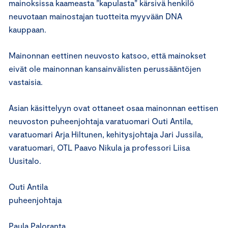
mainoksissa kaameasta ”kapulasta” kärsivä henkilö
neuvotaan mainostajan tuotteita myyvään DNA
kauppaan.
Mainonnan eettinen neuvosto katsoo, että mainokset
eivät ole mainonnan kansainvälisten perussääntöjen
vastaisia.
Asian käsittelyyn ovat ottaneet osaa mainonnan eettisen
neuvoston puheenjohtaja varatuomari Outi Antila,
varatuomari Arja Hiltunen, kehitysjohtaja Jari Jussila,
varatuomari, OTL Paavo Nikula ja professori Liisa
Uusitalo.
Outi Antila
puheenjohtaja
Paula Paloranta