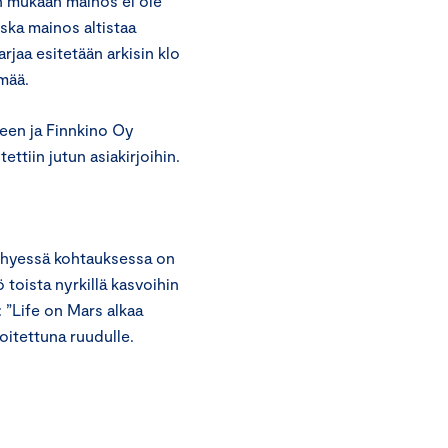
n mukaan mainos ei ole
ska mainos altistaa
rjaa esitetään arkisin klo
hmää.
een ja Finnkino Oy
ettiin jutun asiakirjoihin.
lyhyessä kohtauksessa on
 toista nyrkillä kasvoihin
 ”Life on Mars alkaa
joitettuna ruudulle.