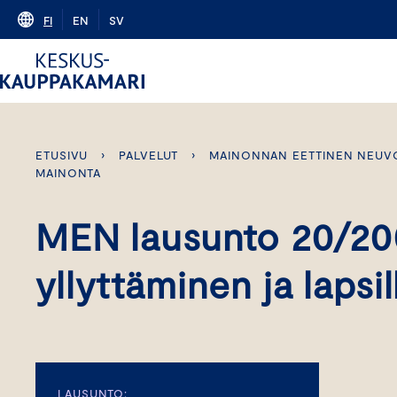
Skip
FI
EN
SV
to
content
ETUSIVU
›
PALVELUT
›
MAINONNAN EETTINEN NEUV
MAINONTA
MEN lausunto 20/20
yllyttäminen ja laps
LAUSUNTO: