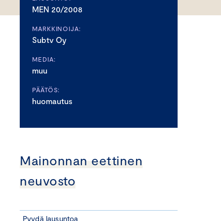
MEN 20/2008
MARKKINOIJA:
Subtv Oy
MEDIA:
muu
PÄÄTÖS:
huomautus
Mainonnan eettinen
neuvosto
Pyydä lausuntoa