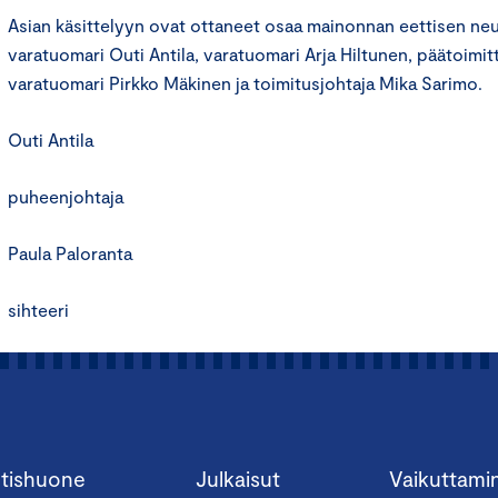
Asian käsittelyyn ovat ottaneet osaa mainonnan eettisen n
varatuomari Outi Antila, varatuomari Arja Hiltunen, päätoimitt
varatuomari Pirkko Mäkinen ja toimitusjohtaja Mika Sarimo.
Outi Antila
puheenjohtaja
Paula Paloranta
sihteeri
tishuone
Julkaisut
Vaikuttami