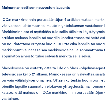
Mainonnan eettisen neuvoston lausunto
ICC:n markkinoinnin perussääntöjen 4 artiklan mukaan markkin
väkivaltaan, laittomaan tai muutoin yhteiskunnan vastaiseen
Markkinoinnissa ei myöskään tule sallia tällaista käyttäytymi
artiklan mukaan lapsille tai nuorille kohdistetussa tai heitä e
on noudatettava erityistä huolellisuutta eikä lapsille tai nuor
markkinointivälineessä saa markkinoida heille sopimattomia t
sopimaton aineisto tulee selvästi merkitä sellaiseksi.
Mainoksessa on esitetty otteita Life on Mars -ohjelmasarjast
televisiossa kello 21 alkaen. Mainoksessa on väkivaltaa sisält
on vain välähdyksenomainen. Ottaen kuitenkin huomioon, ett
pienille lapsille suunnatun elokuvan yhteydessä, mainonnan
katsoo, että mainos on ICC:n markkinoinnin perussääntöjen 4 
vastainen.