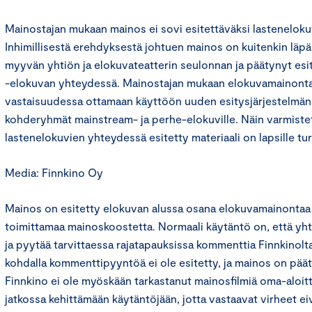
Mainostajan mukaan mainos ei sovi esitettäväksi lastenelok
Inhimillisestä erehdyksestä johtuen mainos on kuitenkin läp
myyvän yhtiön ja elokuvateatterin seulonnan ja päätynyt esi
-elokuvan yhteydessä. Mainostajan mukaan elokuvamainonta
vastaisuudessa ottamaan käyttöön uuden esitysjärjestelmän,
kohderyhmät mainstream- ja perhe-elokuville. Näin varmistet
lastenelokuvien yhteydessä esitetty materiaali on lapsille turv
Media: Finnkino Oy
Mainos on esitetty elokuvan alussa osana elokuvamainonta
toimittamaa mainoskoostetta. Normaali käytäntö on, että yht
ja pyytää tarvittaessa rajatapauksissa kommenttia Finnkinol
kohdalla kommenttipyyntöä ei ole esitetty, ja mainos on pää
Finnkino ei ole myöskään tarkastanut mainosfilmiä oma-aloitt
jatkossa kehittämään käytäntöjään, jotta vastaavat virheet eiv