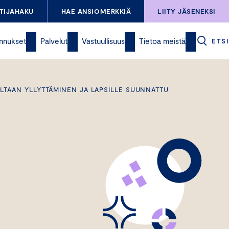
TIJAHAKU
HAE ANSIOMERKKIÄ
LIITY JÄSENEKSI
nnukset
Palvelut
Vastuullisuus
Tietoa meistä
ETSI
LTAAN YLLYTTÄMINEN JA LAPSILLE SUUNNATTU