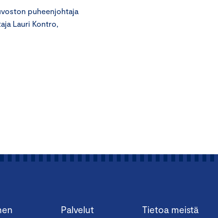
euvoston puheenjohtaja
aja Lauri Kontro,
nen
Palvelut
Tietoa meistä