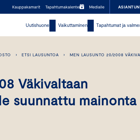
Kauppakamarit
Tapahtumakalenteri
Medialle
ASIANTUN
Uutishuone
Vaikuttaminen
Tapahtumat ja valme
OSTO
›
ETSI LAUSUNTOA
›
MEN LAUSUNTO 20/2008 VÄKIVA
08 Väkivaltaan
ille suunnattu mainonta