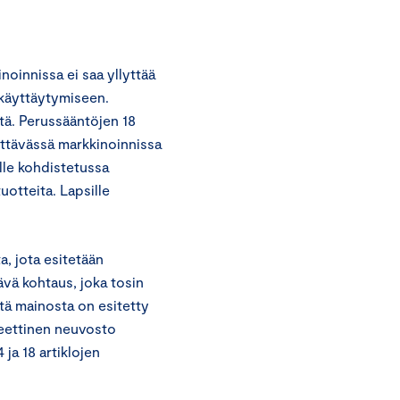
oinnissa ei saa yllyttää
 käyttäytymiseen.
stä. Perussääntöjen 18
sittävässä markkinoinnissa
ille kohdistetussa
uotteita. Lapsille
a, jota esitetään
ävä kohtaus, joka tosin
ä mainosta on esitetty
 eettinen neuvosto
ja 18 artiklojen