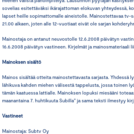
miehen välistä pahoinpitelyä. Lausunnon pyytäjän käsitykse
sovelias esitettäväksi ikärajattoman elokuvan yhteydessä, ko
lapset heille sopimattomalle aineistolle. Mainostettavaa tv-sa
21.00 alkaen, joten alle 12-vuotiaat eivät ole sarjan kohdery
Mainostaja on antanut neuvostolle 12.6.2008 päivätyn vastin
16.6.2008 päivätyn vastineen. Kirjelmät ja mainosmateriaali liit
Mainoksen sisältö
Mainos sisältää otteita mainostettavasta sarjasta. Yhdessä 
lähikuva kahden miehen välisestä tappelusta, jossa toinen lyö
tämän kaatuessa lattialle. Mainoksen lopuksi miesääni toteaa:
maanantaina 7. huhtikuuta Subilla” ja sama teksti ilmestyy kir
Vastineet
Mainostaja: Subtv Oy