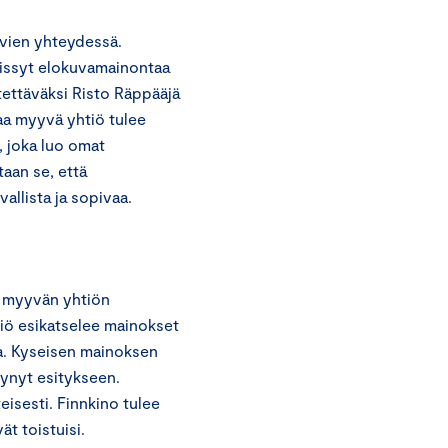
uvien yhteydessä.
äissyt elokuvamainontaa
tettäväksi Risto Räppääjä
a myyvä yhtiö tulee
 joka luo omat
aan se, että
allista ja sopivaa.
a myyvän yhtiön
iö esikatselee mainokset
ta. Kyseisen mainoksen
tynyt esitykseen.
eisesti. Finnkino tulee
ät toistuisi.