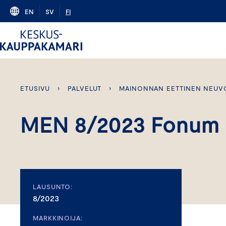
Skip
EN
SV
FI
to
content
ETUSIVU
›
PALVELUT
›
MAINONNAN EETTINEN NEUV
MEN 8/2023 Fonum
LAUSUNTO:
8/2023
MARKKINOIJA: