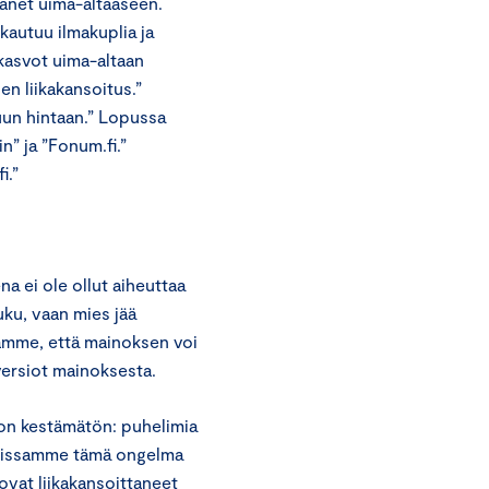
änet uima-altaaseen.
kautuu ilmakuplia ja
 kasvot uima-altaan
en liikakansoitus.”
suun hintaan.” Lopussa
” ja ”Fonum.fi.”
i.”
 ei ole ollut aiheuttaa
huku, vaan mies jää
ämme, että mainoksen voi
ersiot mainoksesta.
 on kestämätön: puhelimia
noissamme tämä ongelma
 ovat liikakansoittaneet