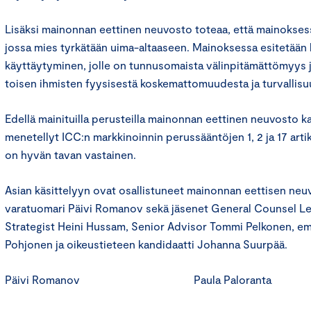
Lisäksi mainonnan eettinen neuvosto toteaa, että mainokses
jossa mies tyrkätään uima-altaaseen. Mainoksessa esitetään
käyttäytyminen, jolle on tunnusomaista välinpitämättömyys 
toisen ihmisten fyysisestä koskemattomuudesta ja turvallisu
Edellä mainituilla perusteilla mainonnan eettinen neuvosto k
menetellyt ICC:n markkinoinnin perussääntöjen 1, 2 ja 17 arti
on hyvän tavan vastainen.
Asian käsittelyyn ovat osallistuneet mainonnan eettisen ne
varatuomari Päivi Romanov sekä jäsenet General Counsel Le
Strategist Heini Hussam, Senior Advisor Tommi Pelkonen, eme
Pohjonen ja oikeustieteen kandidaatti Johanna Suurpää.
Päivi Romanov Paula Paloranta