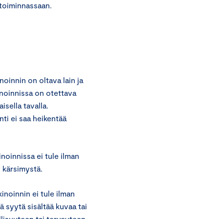
 toiminnassaan.
oinnin on oltava lain ja
inoinnissa on otettava
sella tavalla.
ti ei saa heikentää
noinnissa ei tule ilman
i kärsimystä.
noinnin ei tule ilman
ä syytä sisältää kuvaa tai
llisuuteen tai terveyteen