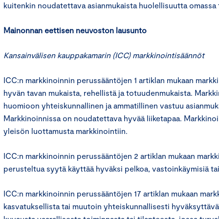
kuitenkin noudatettava asianmukaista huolellisuutta omassa
Mainonnan eettisen neuvoston lausunto
Kansainvälisen kauppakamarin (ICC) markkinointisäännöt
ICC:n markkinoinnin perussääntöjen 1 artiklan mukaan markkin
hyvän tavan mukaista, rehellistä ja totuudenmukaista. Markk
huomioon yhteiskunnallinen ja ammatillinen vastuu asianmukai
Markkinoinnissa on noudatettava hyvää liiketapaa. Markkinoin
yleisön luottamusta markkinointiin.
ICC:n markkinoinnin perussääntöjen 2 artiklan mukaan markki
perusteltua syytä käyttää hyväksi pelkoa, vastoinkäymisiä ta
ICC:n markkinoinnin perussääntöjen 17 artiklan mukaan markki
kasvatuksellista tai muutoin yhteiskunnallisesti hyväksyttävä
kuvausta vaarallisesta toiminnasta tai tilanteesta, jossa turva