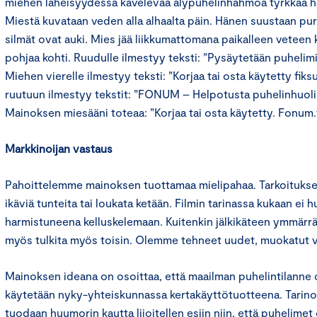
miehen läheisyydessä kävelevää älypuhelinhahmoa tyrkkää h
Miestä kuvataan veden alla alhaalta päin. Hänen suustaan pur
silmät ovat auki. Mies jää liikkumattomana paikalleen veteen
pohjaa kohti. Ruudulle ilmestyy teksti: ”Pysäytetään puhelimi
Miehen vierelle ilmestyy teksti: ”Korjaa tai osta käytetty fik
ruutuun ilmestyy tekstit: ”FONUM – Helpotusta puhelinhuoliin
Mainoksen miesääni toteaa: ”Korjaa tai osta käytetty. Fonum.f
Markkinoijan vastaus
Pahoittelemme mainoksen tuottamaa mielipahaa. Tarkoituksena
ikäviä tunteita tai loukata ketään. Filmin tarinassa kukaan ei 
harmistuneena kelluskelemaan. Kuitenkin jälkikäteen ymmärr
myös tulkita myös toisin. Olemme tehneet uudet, muokatut v
Mainoksen ideana on osoittaa, että maailman puhelintilanne
käytetään nyky-yhteiskunnassa kertakäyttötuotteena. Tari
tuodaan huumorin kautta liioitellen esiin niin, että puhelimet