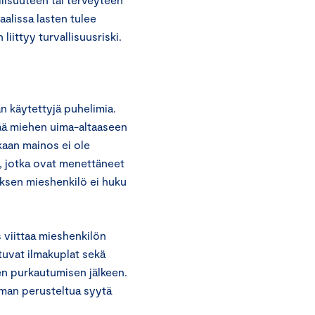
aalissa lasten tulee
liittyy turvallisuusriski.
n käytettyjä puhelimia.
ää miehen uima-altaaseen
aan mainos ei ole
, jotka ovat menettäneet
ksen mieshenkilö ei huku
viittaa mieshenkilön
uvat ilmakuplat sekä
en purkautumisen jälkeen.
man perusteltua syytä