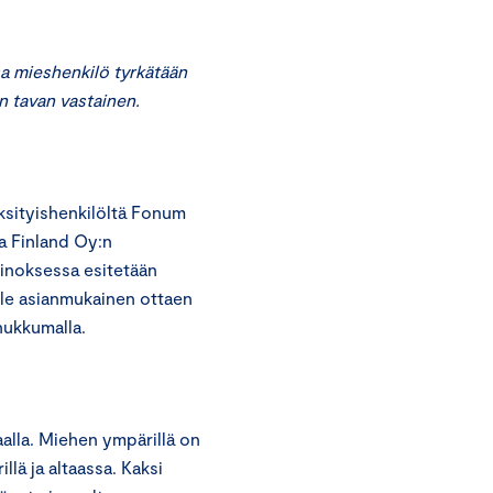
 mieshenkilö tyrkätään
 tavan vastainen.
sityishenkilöltä Fonum
a Finland Oy:n
inoksessa esitetään
ole asianmukainen ottaen
hukkumalla.
alla. Miehen ympärillä on
lä ja altaassa. Kaksi