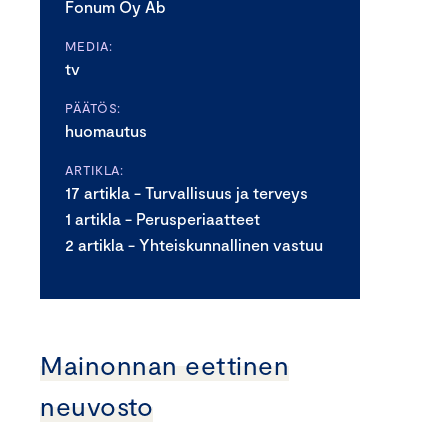
Fonum Oy Ab
MEDIA:
tv
PÄÄTÖS:
huomautus
ARTIKLA:
17 artikla - Turvallisuus ja terveys
1 artikla - Perusperiaatteet
2 artikla - Yhteiskunnallinen vastuu
Mainonnan eettinen
neuvosto