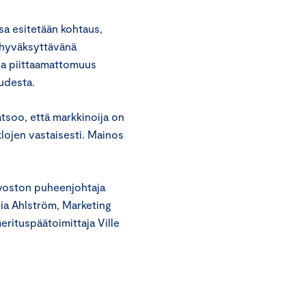
sa esitetään kohtaus,
 hyväksyttävänä
ja piittaamattomuus
udesta.
atsoo, että markkinoija on
klojen vastaisesti. Mainos
uvoston puheenjohtaja
ia Ahlström, Marketing
rituspäätoimittaja Ville