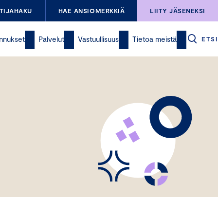
TIJAHAKU
HAE ANSIOMERKKIÄ
LIITY JÄSENEKSI
nnukset
Palvelut
Vastuullisuus
Tietoa meistä
ETSI