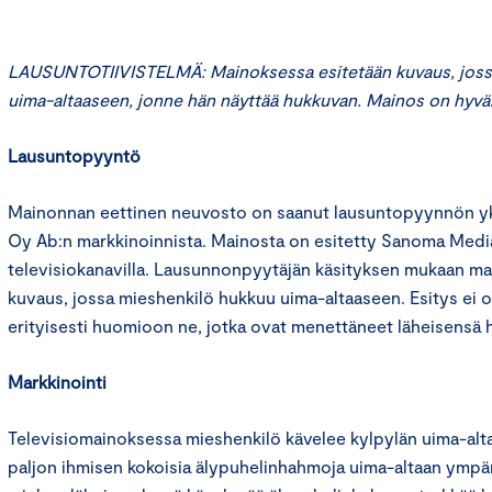
LAUSUNTOTIIVISTELMÄ: Mainoksessa esitetään kuvaus, jossa
uima-altaaseen, jonne hän näyttää hukkuvan. Mainos on hyvän
Lausuntopyyntö
Mainonnan eettinen neuvosto on saanut lausuntopyynnön yk
Oy Ab:n markkinoinnista. Mainosta on esitetty Sanoma Medi
televisiokanavilla. Lausunnonpyytäjän käsityksen mukaan ma
kuvaus, jossa mieshenkilö hukkuu uima-altaaseen. Esitys ei 
erityisesti huomioon ne, jotka ovat menettäneet läheisensä 
Markkinointi
Televisiomainoksessa mieshenkilö kävelee kylpylän uima-alta
paljon ihmisen kokoisia älypuhelinhahmoja uima-altaan ympäril