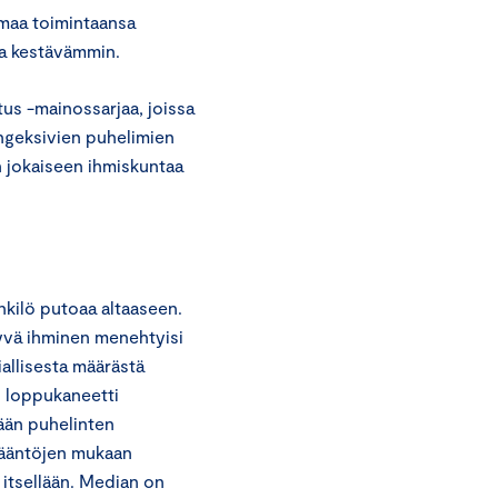
omaa toimintaansa
ja kestävämmin.
tus -mainossarjaa, joissa
tungeksivien puhelimien
en jokaiseen ihmiskuntaa
nkilö putoaa altaaseen.
yvä ihminen menehtyisi
iallisesta määrästä
n loppukaneetti
tään puhelinten
sääntöjen mukaan
 itsellään. Median on