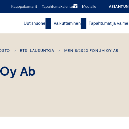
Kauppakamarit
Tapahtumakalenteri
Medialle
ASIANTUN
Uutishuone
Vaikuttaminen
Tapahtumat ja valme
OSTO
›
ETSI LAUSUNTOA
›
MEN 8/2023 FONUM OY AB
 Oy Ab