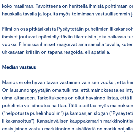
koko maailman. Tavoitteena on herätellä ihmisiä pohtimaan 
hauskalla tavalla ja lopulta myös toimimaan vastuullisemmin 
Filmi on osa pitkäaikaista Pysäytetään puhelimien liikakansoi
ihmiset joutuvat epämiellyttäviin tilanteisiin joka paikassa 
vuoksi. Filmeissä ihmiset reagoivat aina samalla tavalla, kut
uhkaavaan kriisiin on tapana reagoida, eli apatialla.
Median vastaus
Mainos ei ole hyvän tavan vastainen vain sen vuoksi, että he
On lausunnonpyytäjän oma tulkinta, että mainoksessa esiint
uima-altaaseen. Tarkoituksena on ollut havainnollistaa, että li
puhelimia voi aiheutua haittaa. Tätä osoittaa myös mainokse
(”helpotusta puhelinhuoliin”) ja kampanjan slogan (”Pysäyte
liikakansoitus”). Kansainvälisen kauppakamarin markkinointi
ensisijainen vastuu markkinoinnin sisällöstä on markkinoijalla