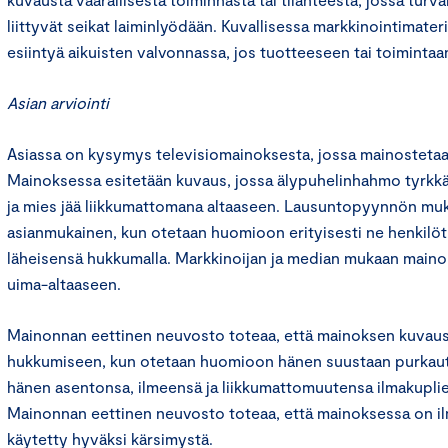
liittyvät seikat laiminlyödään. Kuvallisessa markkinointimateri
esiintyä aikuisten valvonnassa, jos tuotteeseen tai toimintaan 
Asian arviointi
Asiassa on kysymys televisiomainoksesta, jossa mainostetaa
Mainoksessa esitetään kuvaus, jossa älypuhelinhahmo tyrkk
ja mies jää liikkumattomana altaaseen. Lausuntopyynnön muk
asianmukainen, kun otetaan huomioon erityisesti ne henkilöt
läheisensä hukkumalla. Markkinoijan ja median mukaan maino
uima-altaaseen.
Mainonnan eettinen neuvosto toteaa, että mainoksen kuvaus 
hukkumiseen, kun otetaan huomioon hänen suustaan purkaut
hänen asentonsa, ilmeensä ja liikkumattomuutensa ilmakupli
Mainonnan eettinen neuvosto toteaa, että mainoksessa on il
käytetty hyväksi kärsimystä.