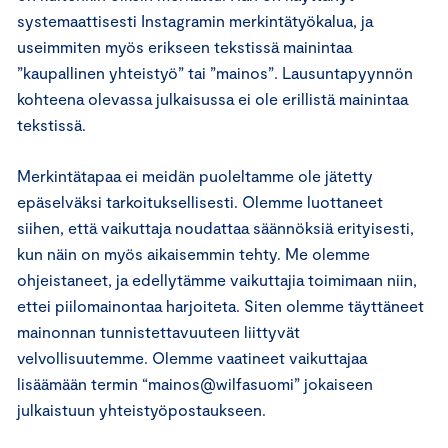
systemaattisesti Instagramin merkintätyökalua, ja
useimmiten myös erikseen tekstissä mainintaa
”kaupallinen yhteistyö” tai ”mainos”. Lausuntapyynnön
kohteena olevassa julkaisussa ei ole erillistä mainintaa
tekstissä.
Merkintätapaa ei meidän puoleltamme ole jätetty
epäselväksi tarkoituksellisesti. Olemme luottaneet
siihen, että vaikuttaja noudattaa säännöksiä erityisesti,
kun näin on myös aikaisemmin tehty. Me olemme
ohjeistaneet, ja edellytämme vaikuttajia toimimaan niin,
ettei piilomainontaa harjoiteta. Siten olemme täyttäneet
mainonnan tunnistettavuuteen liittyvät
velvollisuutemme. Olemme vaatineet vaikuttajaa
lisäämään termin “mainos@wilfasuomi” jokaiseen
julkaistuun yhteistyöpostaukseen.