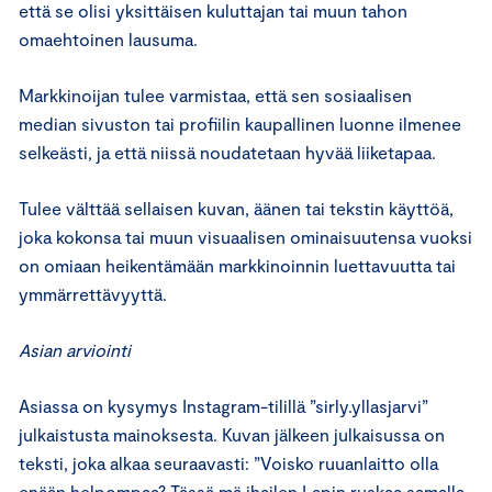
että se olisi yksittäisen kuluttajan tai muun tahon
omaehtoinen lausuma.
Markkinoijan tulee varmistaa, että sen sosiaalisen
median sivuston tai profiilin kaupallinen luonne ilmenee
selkeästi, ja että niissä noudatetaan hyvää liiketapaa.
Tulee välttää sellaisen kuvan, äänen tai tekstin käyttöä,
joka kokonsa tai muun visuaalisen ominaisuutensa vuoksi
on omiaan heikentämään markkinoinnin luettavuutta tai
ymmärrettävyyttä.
Asian arviointi
Asiassa on kysymys Instagram-tilillä ”sirly.yllasjarvi”
julkaistusta mainoksesta. Kuvan jälkeen julkaisussa on
teksti, joka alkaa seuraavasti: ”Voisko ruuanlaitto olla
enään helpompaa? Tässä mä ihailen Lapin ruskaa samalla