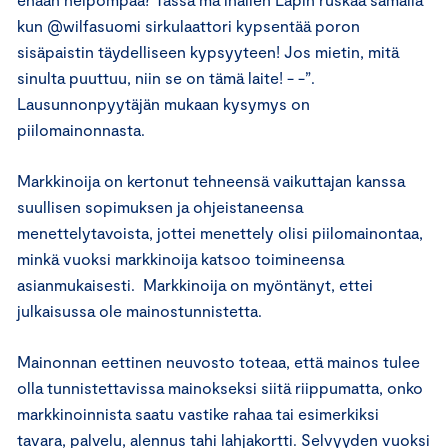
kun @wilfasuomi sirkulaattori kypsentää poron
sisäpaistin täydelliseen kypsyyteen! Jos mietin, mitä
sinulta puuttuu, niin se on tämä laite! - -”.
Lausunnonpyytäjän mukaan kysymys on
piilomainonnasta.
Markkinoija on kertonut tehneensä vaikuttajan kanssa
suullisen sopimuksen ja ohjeistaneensa
menettelytavoista, jottei menettely olisi piilomainontaa,
minkä vuoksi markkinoija katsoo toimineensa
asianmukaisesti. Markkinoija on myöntänyt, ettei
julkaisussa ole mainostunnistetta.
Mainonnan eettinen neuvosto toteaa, että mainos tulee
olla tunnistettavissa mainokseksi siitä riippumatta, onko
markkinoinnista saatu vastike rahaa tai esimerkiksi
tavara, palvelu, alennus tahi lahjakortti. Selvyyden vuoksi