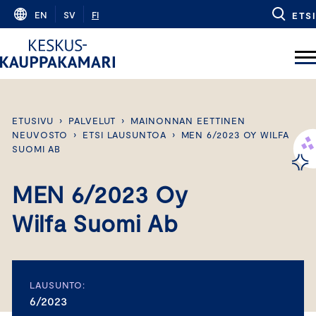
Skip
EN
SV
FI
ETSI
to
content
ETUSIVU
›
PALVELUT
›
MAINONNAN EETTINEN
NEUVOSTO
›
ETSI LAUSUNTOA
›
MEN 6/2023 OY WILFA
SUOMI AB
MEN 6/2023 Oy
Wilfa Suomi Ab
LAUSUNTO:
6/2023