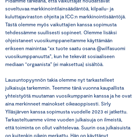
Pidämme tärkeänä, että vaikuttajat noudattavat
soveltuvaa markkinointilainsäädäntöä, kilpailu- ja
kuluttajaviraston ohjeita ja ICC:n markkinointisääntöjä.
Tästä olemme myös vaikuttajien kanssa sopimusta
tehdessämme suullisesti sopineet. Olemme lisäksi
ohjeistaneet vuosikumppaneitamme käyttämään
erikseen mainintaa “xx tuote saatu osana @wilfasuomi
vuosikumppanuutta”, kun he tekevät sosiaaliseen
mediaan “orgaanista” (ei maksettua) sisältöä.
Lausuntopyynnön takia olemme nyt tarkastelleet
julkaisuja tarkemmin. Teemme tänä vuonna kaupallista
yhteistyötä muutaman vuosikumppanin kanssa ja he ovat
aina merkinneet mainokset oikeaoppisesti. Sirly
Ylläsjärven kanssa sopimusta vuodelle 2023 ei jatkettu.
Tarkasteltuamme viime vuoden julkaisuja on ilmeistä,
että toiminta on ollut vaihtelevaa. Suurin osa julkaisuista
on kuitenkin oikein merkattu. Hän on käyttänyt