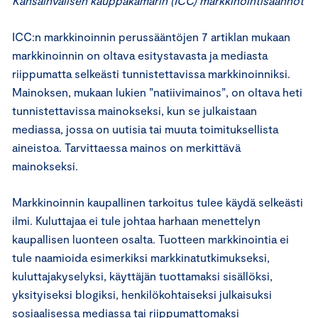
Kansainvälisen kauppakamarin (ICC) markkinointisäännöt
ICC:n markkinoinnin perussääntöjen 7 artiklan mukaan
markkinoinnin on oltava esitystavasta ja mediasta
riippumatta selkeästi tunnistettavissa markkinoinniksi.
Mainoksen, mukaan lukien ”natiivimainos”, on oltava heti
tunnistettavissa mainokseksi, kun se julkaistaan
mediassa, jossa on uutisia tai muuta toimituksellista
aineistoa. Tarvittaessa mainos on merkittävä
mainokseksi.
Markkinoinnin kaupallinen tarkoitus tulee käydä selkeästi
ilmi. Kuluttajaa ei tule johtaa harhaan menettelyn
kaupallisen luonteen osalta. Tuotteen markkinointia ei
tule naamioida esimerkiksi markkinatutkimukseksi,
kuluttajakyselyksi, käyttäjän tuottamaksi sisällöksi,
yksityiseksi blogiksi, henkilökohtaiseksi julkaisuksi
sosiaalisessa mediassa tai riippumattomaksi