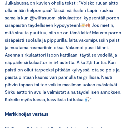
Julkaisussa on kuvien ohella teksti: ”Voisko ruuanlaitto
olla enään helpompaa? Tässä mä ihailen Lapin ruskaa
samalla kun @wilfasuomi sirkulaattori kypsentää poron
sisäpaistin täydelliseen kypsyyteen!
Jos mietin,
mitä sinulta puuttuu, niin se on tämä laite! Mausta poron
sisäpaisti suolalla ja pippurilla, laita vakumipussiin paisti
ja muutama rosmariinin oksa. Vakumoi pussi kiinni.
Asenna sirkulaattori isoon kattilaan, täytä se vedellä ja
näppäile sirkulaattoriin 54 astetta. Aika 2,5 tuntia. Kun
paisti on ollut tarpeeksi pitkään kylvyssä, ota se pois ja
paista pintaan kaunis väri pannulla tai grillissä. Nauti
pihvin tapaan tai tee vaikka maailmanluokan eväsleivät!
Sirkulaattorin avulla valmistat aina täydellisen annoksen.
Kokeile myös kanaa, kasviksia tai kalaa.
”
Markkinoijan vastaus