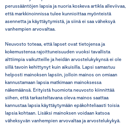
perussääntöjen lapsia ja nuoria koskeva artikla alleviivaa,
että markkinoinnissa tulee kunnioittaa myönteistä
asennetta ja käyttäytymistä, ja siinä ei saa väheksyä
vanhempien arvovaltaa.
Neuvosto toteaa, että lapset ovat tietojensa ja
kokemustensa rajoittuneisuuden vuoksi tavallista
alttiimpia vaikutteille ja heidän arvostelukykynsä ei ole
sillä tavoin kehittynyt kuin aikuisilla. Lapsi samastuu
helposti mainoksen lapsiin, jolloin mainos on omiaan
kannustamaan lapsia matkimaan mainoksessa
näkemäänsä. Erityistä huomiota neuvosto kiinnittää
siihen, että tarkasteltavana oleva mainos saattaa
kannustaa lapsia käyttäytymään epäkohteliaasti toisia
lapsia kohtaan. Lisäksi mainoksen voidaan katsoa
väheksyvän vanhempien arvovaltaa ja arvostelukykyä.