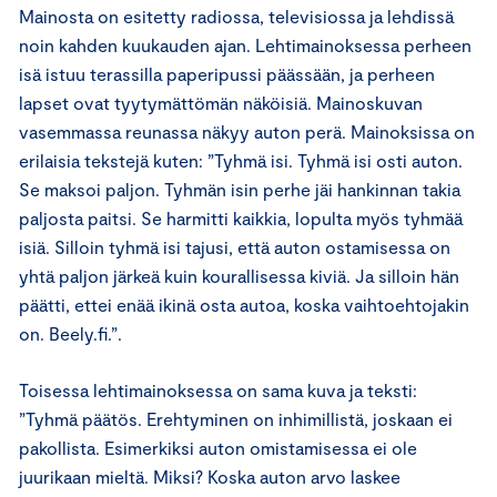
Mainosta on esitetty radiossa, televisiossa ja lehdissä
noin kahden kuukauden ajan. Lehtimainoksessa perheen
isä istuu terassilla paperipussi päässään, ja perheen
lapset ovat tyytymättömän näköisiä. Mainoskuvan
vasemmassa reunassa näkyy auton perä. Mainoksissa on
erilaisia tekstejä kuten: ”Tyhmä isi. Tyhmä isi osti auton.
Se maksoi paljon. Tyhmän isin perhe jäi hankinnan takia
paljosta paitsi. Se harmitti kaikkia, lopulta myös tyhmää
isiä. Silloin tyhmä isi tajusi, että auton ostamisessa on
yhtä paljon järkeä kuin kourallisessa kiviä. Ja silloin hän
päätti, ettei enää ikinä osta autoa, koska vaihtoehtojakin
on. Beely.fi.”.
Toisessa lehtimainoksessa on sama kuva ja teksti:
”Tyhmä päätös. Erehtyminen on inhimillistä, joskaan ei
pakollista. Esimerkiksi auton omistamisessa ei ole
juurikaan mieltä. Miksi? Koska auton arvo laskee