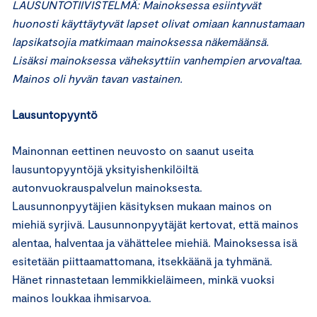
LAUSUNTOTIIVISTELMÄ: Mainoksessa esiintyvät
huonosti käyttäytyvät lapset olivat omiaan kannustamaan
lapsikatsojia matkimaan mainoksessa näkemäänsä.
Lisäksi mainoksessa väheksyttiin vanhempien arvovaltaa.
Mainos oli hyvän tavan vastainen.
Lausuntopyyntö
Mainonnan eettinen neuvosto on saanut useita
lausuntopyyntöjä yksityishenkilöiltä
autonvuokrauspalvelun mainoksesta.
Lausunnonpyytäjien käsityksen mukaan mainos on
miehiä syrjivä. Lausunnonpyytäjät kertovat, että mainos
alentaa, halventaa ja vähättelee miehiä. Mainoksessa isä
esitetään piittaamattomana, itsekkäänä ja tyhmänä.
Hänet rinnastetaan lemmikkieläimeen, minkä vuoksi
mainos loukkaa ihmisarvoa.