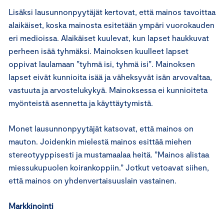
Lisäksi lausunnonpyytäjät kertovat, että mainos tavoittaa
alaikäiset, koska mainosta esitetään ympäri vuorokauden
eri medioissa. Alaikäiset kuulevat, kun lapset haukkuvat
perheen isää tyhmäksi. Mainoksen kuulleet lapset
oppivat laulamaan ”tyhmä isi, tyhmä isi”. Mainoksen
lapset eivät kunnioita isää ja väheksyvät isän arvovaltaa,
vastuuta ja arvostelukykyä. Mainoksessa ei kunnioiteta
myönteistä asennetta ja käyttäytymistä.
Monet lausunnonpyytäjät katsovat, että mainos on
mauton. Joidenkin mielestä mainos esittää miehen
stereotyyppisesti ja mustamaalaa heitä. ”Mainos alistaa
miessukupuolen koirankoppiin.” Jotkut vetoavat siihen,
että mainos on yhdenvertaisuuslain vastainen.
Markkinointi