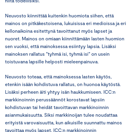
niitä todellisiksi.
Neuvosto kiinnittää kuitenkin huomiota siihen, että
mainos on pitkäkestoisena, lukuisissa eri medioissa ja eri
kellonaikoina esitettynä tavoittanut myös lapset ja
nuoret. Mainos on omiaan kiinnittämään lasten huomion
sen vuoksi, että mainoksessa esiintyy lapsia. Lisäksi
mainoksen rallatus ”tyhmä isi, tyhmä isi” on usein
toistuvana lapsille helposti mieleenpainuva.
Neuvosto toteaa, että mainoksessa lasten käytös,
etenkin isään kohdistuva rallatus, on huonoa käytöstä.
Lisäksi perheen äiti yhtyy isän haukkumiseen. ICC:n
markkinoinnin perussäännöt korostavat lapsiin
kohdistuvan tai heidät tavoittavan markkinoinnin
asianmukaisuutta. Siksi markkinoijan tulee noudattaa
erityistä varovaisuutta, kun aikuisille suunnattu mainos
tavoittaa myös lapset. ICC:n markkinoinnin