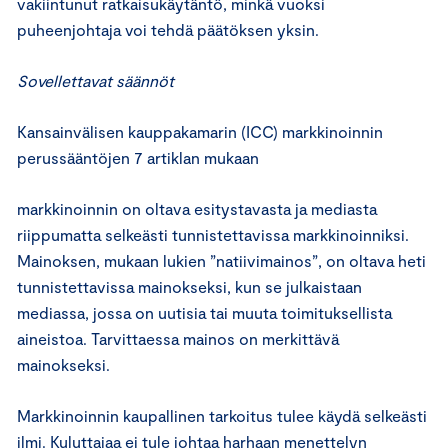
vakiintunut ratkaisukäytäntö, minkä vuoksi
puheenjohtaja voi tehdä päätöksen yksin.
Sovellettavat säännöt
Kansainvälisen kauppakamarin (ICC) markkinoinnin
perussääntöjen 7 artiklan mukaan
markkinoinnin on oltava esitystavasta ja mediasta
riippumatta selkeästi tunnistettavissa markkinoinniksi.
Mainoksen, mukaan lukien ”natiivimainos”, on oltava heti
tunnistettavissa mainokseksi, kun se julkaistaan
mediassa, jossa on uutisia tai muuta toimituksellista
aineistoa. Tarvittaessa mainos on merkittävä
mainokseksi.
Markkinoinnin kaupallinen tarkoitus tulee käydä selkeästi
ilmi. Kuluttajaa ei tule johtaa harhaan menettelyn