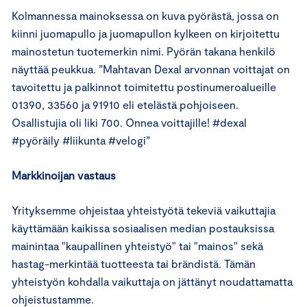
Kolmannessa mainoksessa on kuva pyörästä, jossa on
kiinni juomapullo ja juomapullon kylkeen on kirjoitettu
mainostetun tuotemerkin nimi. Pyörän takana henkilö
näyttää peukkua. ”Mahtavan Dexal arvonnan voittajat on
tavoitettu ja palkinnot toimitettu postinumeroalueille
01390, 33560 ja 91910 eli etelästä pohjoiseen.
Osallistujia oli liki 700. Onnea voittajille! #dexal
#pyöräily #liikunta #velogi”
Markkinoijan vastaus
Yrityksemme ohjeistaa yhteistyötä tekeviä vaikuttajia
käyttämään kaikissa sosiaalisen median postauksissa
mainintaa "kaupallinen yhteistyö" tai "mainos" sekä
hastag-merkintää tuotteesta tai brändistä. Tämän
yhteistyön kohdalla vaikuttaja on jättänyt noudattamatta
ohjeistustamme.