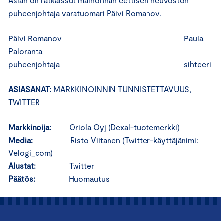
Asian on ratkaissut mainonnan eettisen neuvoston
puheenjohtaja varatuomari Päivi Romanov.
Päivi Romanov Paula
Paloranta
puheenjohtaja sihteeri
ASIASANAT:
MARKKINOINNIN TUNNISTETTAVUUS,
TWITTER
Markkinoija:
Oriola Oyj (Dexal-tuotemerkki)
Media:
Risto Viitanen (Twitter-käyttäjänimi:
Velogi_com)
Alustat:
Twitter
Päätös:
Huomautus