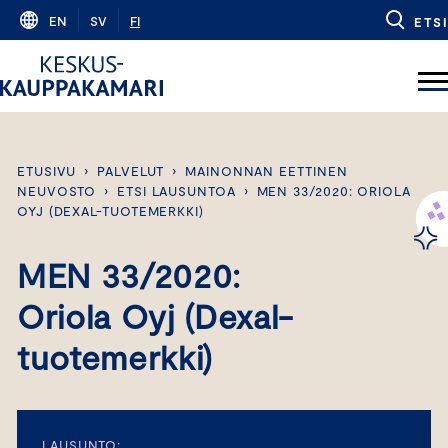
Skip
EN
SV
FI
ETSI
to
content
ETUSIVU
›
PALVELUT
›
MAINONNAN EETTINEN
NEUVOSTO
›
ETSI LAUSUNTOA
›
MEN 33/2020: ORIOLA
OYJ (DEXAL-TUOTEMERKKI)
MEN 33/2020:
Oriola Oyj (Dexal-
tuotemerkki)
LAUSUNTO: