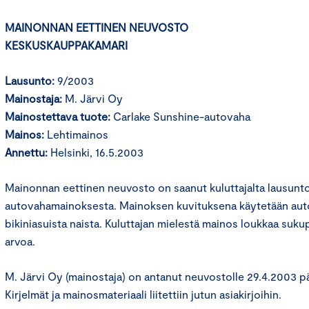
MAINONNAN EETTINEN NEUVOSTO
KESKUSKAUPPAKAMARI
Lausunto:
9/2003
Mainostaja:
M. Järvi Oy
Mainostettava tuote:
Carlake Sunshine-autovaha
Mainos:
Lehtimainos
Annettu:
Helsinki, 16.5.2003
Mainonnan eettinen neuvosto on saanut kuluttajalta lausun
autovahamainoksesta. Mainoksen kuvituksena käytetään auto
bikiniasuista naista. Kuluttajan mielestä mainos loukkaa suku
arvoa.
M. Järvi Oy (mainostaja) on antanut neuvostolle 29.4.2003 p
Kirjelmät ja mainosmateriaali liitettiin jutun asiakirjoihin.