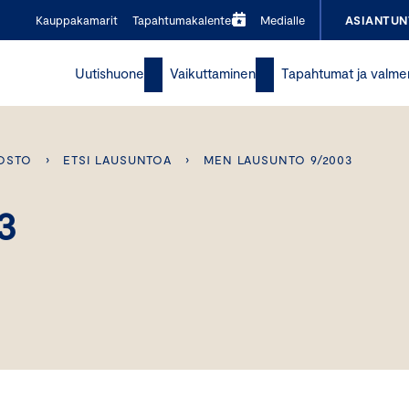
Kauppakamarit
Tapahtumakalenteri
Medialle
ASIANTUN
Uutishuone
Vaikuttaminen
Tapahtumat ja valme
OSTO
›
ETSI LAUSUNTOA
›
MEN LAUSUNTO 9/2003
3