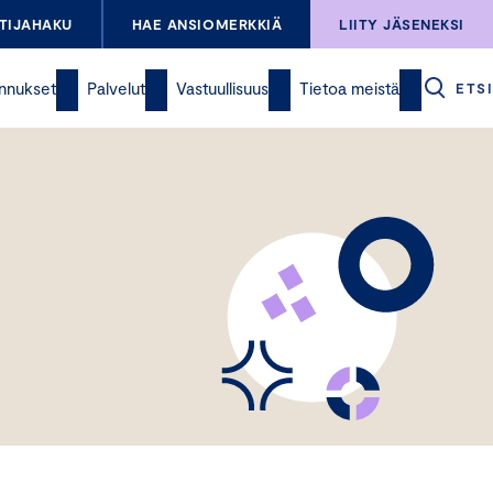
TIJAHAKU
HAE ANSIOMERKKIÄ
LIITY JÄSENEKSI
nnukset
Palvelut
Vastuullisuus
Tietoa meistä
ETSI