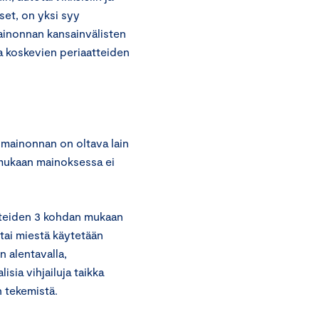
set, on yksi syy
ainonnan kansainvälisten
 koskevien periaatteiden
 mainonnan on oltava lain
 mukaan mainoksessa ei
tteiden 3 kohdan mukaan
 tai miestä käytetään
n alentavalla,
isia vihjailuja taikka
n tekemistä.