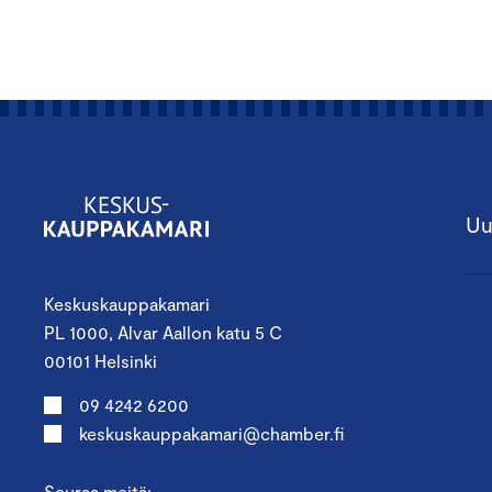
Uu
Keskuskauppakamari
PL 1000, Alvar Aallon katu 5 C
00101 Helsinki
09 4242 6200
keskuskauppakamari@chamber.fi
Seuraa meitä: