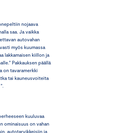
onepeltiin nojaava
alla saa. Ja vaikka
tettavan autovahan
tavasti myös kuumassa
 lakkamaisen kiillon ja
nalle.” Pakkauksen päällä
sa on tavaramerkki
tka tai kauneusvoiteita
”.
perheeseen kuuluvaa
en ominaisuus on vahan
, autotarvikkeisiin ja