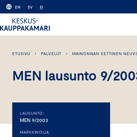
Skip
EN
SV
FI
to
content
ETUSIVU
›
PALVELUT
›
MAINONNAN EETTINEN NEUV
MEN lausunto 9/200
LAUSUNTO:
MEN 9/2003
MARKKINOIJA: