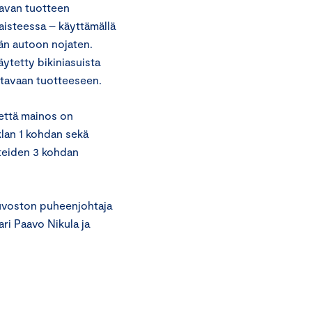
avan tuotteen
isteessa – käyttämällä
än autoon nojaten.
ytetty bikiniasuista
ettavaan tuotteeseen.
 että mainos on
klan 1 kohdan sekä
teiden 3 kohdan
euvoston puheenjohtaja
ari Paavo Nikula ja