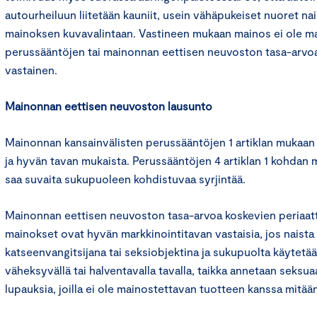
autourheiluun liitetään kauniit, usein vähäpukeiset nuoret nai
mainoksen kuvavalintaan. Vastineen mukaan mainos ei ole m
perussääntöjen tai mainonnan eettisen neuvoston tasa-arvoa
vastainen.
Mainonnan eettisen neuvoston lausunto
Mainonnan kansainvälisten perussääntöjen 1 artiklan mukaan
ja hyvän tavan mukaista. Perussääntöjen 4 artiklan 1 kohdan
saa suvaita sukupuoleen kohdistuvaa syrjintää.
Mainonnan eettisen neuvoston tasa-arvoa koskevien periaa
mainokset ovat hyvän markkinointitavan vastaisia, jos naista
katseenvangitsijana tai seksiobjektina ja sukupuolta käytetää
väheksyvällä tai halventavalla tavalla, taikka annetaan seksuaal
lupauksia, joilla ei ole mainostettavan tuotteen kanssa mitää