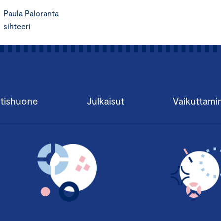
Paula Paloranta
sihteeri
tishuone
Julkaisut
Vaikuttami