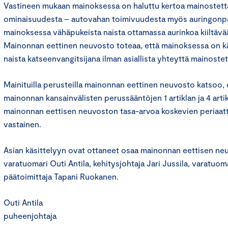
Vastineen mukaan mainoksessa on haluttu kertoa mainostett
ominaisuudesta – autovahan toimivuudesta myös auringonpa
mainoksessa vähäpukeista naista ottamassa aurinkoa kiiltävä
Mainonnan eettinen neuvosto toteaa, että mainoksessa on kä
naista katseenvangitsijana ilman asiallista yhteyttä mainost
Mainituilla perusteilla mainonnan eettinen neuvosto katsoo,
mainonnan kansainvälisten perussääntöjen 1 artiklan ja 4 arti
mainonnan eettisen neuvoston tasa-arvoa koskevien periaat
vastainen.
Asian käsittelyyn ovat ottaneet osaa mainonnan eettisen n
varatuomari Outi Antila, kehitysjohtaja Jari Jussila, varatuom
päätoimittaja Tapani Ruokanen.
Outi Antila
puheenjohtaja