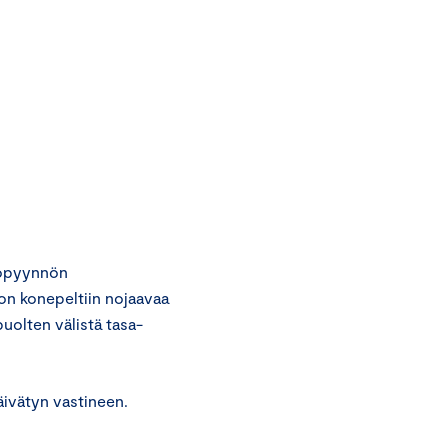
topyynnön
n konepeltiin nojaavaa
puolten välistä tasa-
äivätyn vastineen.