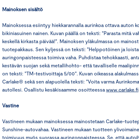
Mainoksen sisältö
Mainoksessa esiintyy hiekkarannalla aurinkoa ottava auton k
bikiniasuinen nainen. Kuvan päällä on teksti: ”Parasta mitä vah
keskellä kirkasta päivää!”. Mainoksen yläkulmassa on mainos
tuotepakkaus. Sen kyljessä on teksti: ”Helppotöinen ja lois
auringonpaisteessa toimiva vaha. Puhdistaa tehokkaasti, antaa
kestävän suojan sekä metallihohto- että tavalliselle maalipin
on teksti: ”TM-testivoittaja 5/00”. Kuvan oikeassa alakulmas
Carlake® sekä sen alapuolella teksti: ”Voita varma Aurinkoma
autollesi. Osallistu kesäkisaamme osoitteessa
www.carlake.fi
Vastine
Vastineen mukaan mainoksessa mainostetaan Carlake-tuote
Sunshine-autovahaa. Vastineen mukaan tuotteen ylivoimain
toimivuus myös suorassa auringonpaisteessa. Se, että autoihin