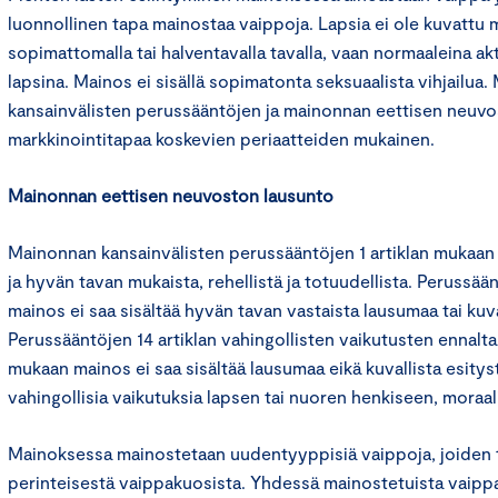
luonnollinen tapa mainostaa vaippoja. Lapsia ei ole kuvattu
sopimattomalla tai halventavalla tavalla, vaan normaaleina akt
lapsina. Mainos ei sisällä sopimatonta seksuaalista vihjailu
kansainvälisten perussääntöjen ja mainonnan eettisen neuv
markkinointitapaa koskevien periaatteiden mukainen.
Mainonnan eettisen neuvoston lausunto
Mainonnan kansainvälisten perussääntöjen 1 artiklan mukaan
ja hyvän tavan mukaista, rehellistä ja totuudellista. Perussää
mainos ei saa sisältää hyvän tavan vastaista lausumaa tai kuva
Perussääntöjen 14 artiklan vahingollisten vaikutusten ennal
mukaan mainos ei saa sisältää lausumaa eikä kuvallista esitystä,
vahingollisia vaikutuksia lapsen tai nuoren henkiseen, moraali
Mainoksessa mainostetaan uudentyyppisiä vaippoja, joiden 
perinteisestä vaippakuosista. Yhdessä mainostetuista vaip