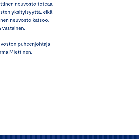
ttinen neuvosto toteaa,
sten yksityisyyttä, eikä
tinen neuvosto katsoo,
 vastainen.
euvoston puheenjohtaja
orma Miettinen,