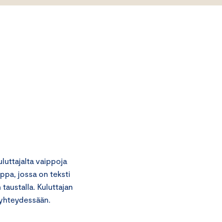
uttajalta vaippoja
ppa, jossa on teksti
taustalla. Kuluttajan
syhteydessään.