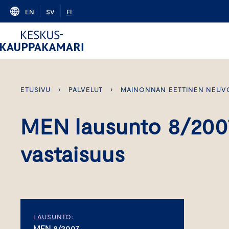
Skip
EN
SV
FI
to
content
ETUSIVU
›
PALVELUT
›
MAINONNAN EETTINEN NEUV
MEN lausunto 8/200
vastaisuus
LAUSUNTO:
MEN 8/2007