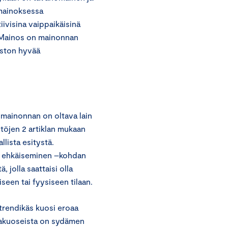
 mainoksessa
iivisina vaippaikäisinä
a. Mainos on mainonnan
oston hyvää
 mainonnan on oltava lain
ntöjen 2 artiklan mukaan
llista esitystä.
ta ehkäiseminen –kohdan
 jolla saattaisi olla
seen tai fyysiseen tilaan.
trendikäs kuosi eroaa
pakuoseista on sydämen