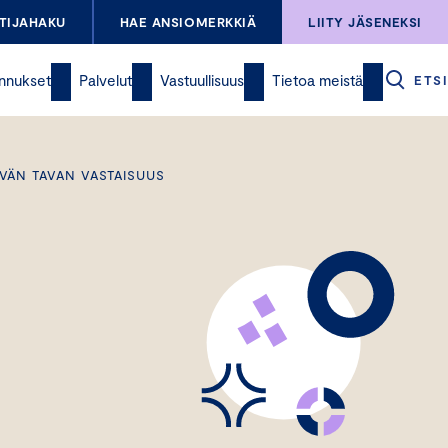
TIJAHAKU
HAE ANSIOMERKKIÄ
LIITY JÄSENEKSI
nnukset
Palvelut
Vastuullisuus
Tietoa meistä
ETSI
VÄN TAVAN VASTAISUUS