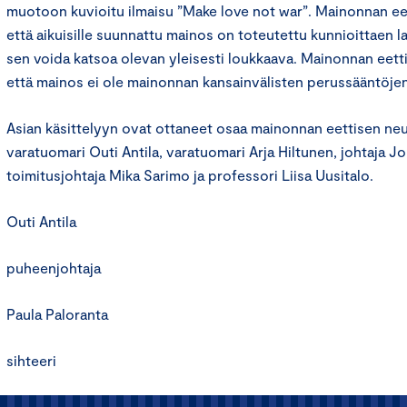
muotoon kuvioitu ilmaisu ”Make love not war”. Mainonnan ee
että aikuisille suunnattu mainos on toteutettu kunnioittaen la
sen voida katsoa olevan yleisesti loukkaava. Mainonnan eet
että mainos ei ole mainonnan kansainvälisten perussääntöjen
Asian käsittelyyn ovat ottaneet osaa mainonnan eettisen n
varatuomari Outi Antila, varatuomari Arja Hiltunen, johtaja J
toimitusjohtaja Mika Sarimo ja professori Liisa Uusitalo.
Outi Antila
puheenjohtaja
Paula Paloranta
sihteeri