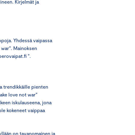
neen. Kirjelmät ja
aippoja. Yhdessä vaipassa
t war”. Mainoksen
erovaipat.fi ”.
a trendikkäille pienten
ake love not war”
kkeen iskulauseena, jona
ole kokeneet vaippaa
yllään on tavanomainen ja