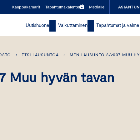
Kauppakamarit
Tapahtumakalenteri
Medialle
ASIANTUN
Uutishuone
Vaikuttaminen
Tapahtumat ja valme
OSTO
›
ETSI LAUSUNTOA
›
MEN LAUSUNTO 8/2007 MUU HY
7 Muu hyvän tavan