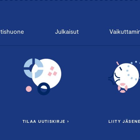
tishuone
Julkaisut
Vaikuttami
TILAA UUTISKIRJE ›
LIITY JÄSENE