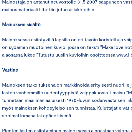
Mainostaja on antanut neuvostolle 31.5.2007 saapuneen vasti
mainosmateriaali liitettiin jutun asiakirjoihin.
Mainoksen sisältö
Mainoksessa esiintyvillä lapsilla on eri tavoin koristeltuja v
on sydämen muotoinen kuvio, jossa on teksti ”Make love no
alaosassa lukee ”Tutustu uusiin kuvioihin osoitteessa www.lib
Vastine
Mainoksen tarkoituksena on markkinoida erityisesti nuorille j
lasten vanhemmille uudentyyppistä vaippakuosia. Ilmaisu ”M
tunnetaan maailmanlaajuisesti 1970-luvun sodanvastaisen lii
myös mainoksen kohdeyleisö sen tunnistaa. Kuluttajat eivät 
sopimattomana tai epäeettisenä.
Pienten lasten esiintyminen mainoksessa ainoastaan vaippa 