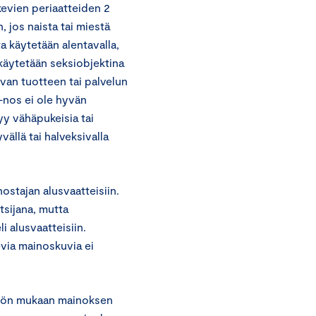
evien periaatteiden 2
jos naista tai miestä
a käytetään alentavalla,
ä käytetään seksiobjektina
avan tuotteen tai palvelun
-nos ei ole hyvän
yy vähäpukeisia tai
vällä tai halveksivalla
stajan alusvaatteisiin.
sijana, mutta
 alusvaatteisiin.
via mainoskuvia ei
nnön mukaan mainoksen