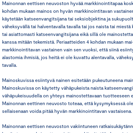
Mainonnan eettisen neuvoston hyvää markkinointitapaa kosk
kohdan mukaan mainos on hyvän markkinointitavan vastainen, 
käytetään katseenvangitsijana tai seksiobjektina ja sukupuolt
väheksyvällä tai halventavalla tavalla tai jos naista tai miest
tai asiattomasti katseenvangitsijana eikä sillä ole mainostett
kanssa mitään tekemistä. Periaatteiden 4 kohdan mukaan mai
markkinointitavan vastainen vain sen vuoksi, että siinä esiint
alastomia ihmisiä, jos heitä ei ole kuvattu alentavalla, väheksy
tavalla.
Mainoskuvissa esiintyvä nainen esitetään pukeutuneena maino
Mainoskuvissa on käytetty vähäpukeista naista katseenvangit
vähäpukeisuudella on yhteys mainostettavaan tuotteeseen eli
Mainonnan eettinen neuvosto toteaa, että kysymyksessä ole
sellaisenaan voida pitää hyvän markkinointitavan vastaisena.
Mainonnan eettisen neuvoston vakiintuneen ratkaisukäytä