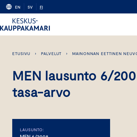
Skip
EN
SV
FI
to
content
ETUSIVU
›
PALVELUT
›
MAINONNAN EETTINEN NEUV
MEN lausunto 6/200
tasa-arvo
LAUSUNTO:
MEN 6/2008