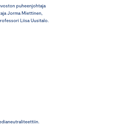
euvoston puheenjohtaja
htaja Jorma Miettinen,
ofessori Liisa Uusitalo.
dianeutraliteettiin.