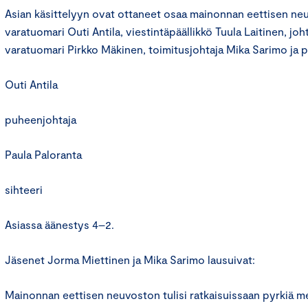
Asian käsittelyyn ovat ottaneet osaa mainonnan eettisen n
varatuomari Outi Antila, viestintäpäällikkö Tuula Laitinen, jo
varatuomari Pirkko Mäkinen, toimitusjohtaja Mika Sarimo ja pr
Outi Antila
puheenjohtaja
Paula Paloranta
sihteeri
Asiassa äänestys 4–2.
Jäsenet Jorma Miettinen ja Mika Sarimo lausuivat:
Mainonnan eettisen neuvoston tulisi ratkaisuissaan pyrkiä me