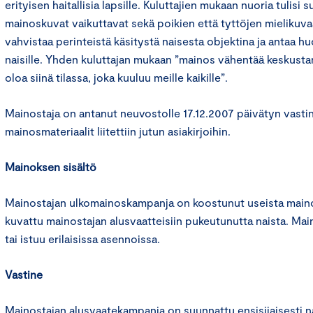
erityisen haitallisia lapsille. Kuluttajien mukaan nuoria tulisi su
mainoskuvat vaikuttavat sekä poikien että tyttöjen mielikuva
vahvistaa perinteistä käsitystä naisesta objektina ja antaa hu
naisille. Yhden kuluttajan mukaan ”mainos vähentää keskusta
oloa siinä tilassa, joka kuuluu meille kaikille”.
Mainostaja on antanut neuvostolle 17.12.2007 päivätyn vastin
mainosmateriaalit liitettiin jutun asiakirjoihin.
Mainoksen sisältö
Mainostajan ulkomainoskampanja on koostunut useista maino
kuvattu mainostajan alusvaatteisiin pukeutunutta naista. Ma
tai istuu erilaisissa asennoissa.
Vastine
Mainostajan alusvaatekampanja on suunnattu ensisijaisesti nai