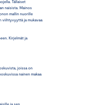
ojella. Tällaiset
an naisista. Mainos
onon mallin nuorille
n viihtyvyyttä ja mukavaa
een. Kirjelmät ja
skuvista, joissa on
inoskuvissa nainen makaa
sille ja sen