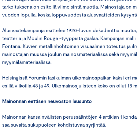
tarkoituksena on esitellä viimeisintä muotia. Mainostaja on m
vuoden lopulla, koska loppuvuodesta alusvaatteiden kysyntä
Alusvaatekampanja esittelee 1920-luvun dekadenttia muotia,
teatteria ja Moulin Rouge -tyyppistä gaalaa. Kampanjan malli
Fontana. Kuvien metallinhohtoinen visuaalinen toteutus ja il
mainostajan muussa joulun mainosmateriaalissa sekä myymäl
myymälämateriaalissa.
Helsingissä Forumin lasikulman ulkomainospaikan kaksi eri m
esillä viikoilla 48 ja 49. Ulkomainosjulisteen koko on ollut 18 m
Mainonnan eettisen neuvoston lausunto
Mainonnan kansainvälisten perussääntöjen 4 artiklan 1 kohd
saa suvaita sukupuoleen kohdistuvaa syrjintää.