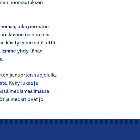
minen huomautuksen
teemaa, joka perustuu
inoskuvien nainen olisi
u käsitykseen siitä, että
ja. Emme yhdy tähän
a.
sten ja nuorten suojelulla.
ä. Kyky lukea ja
essä mediamaailmassa
t ja mediat ovat jo