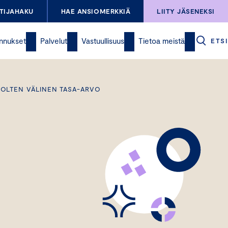
TIJAHAKU
HAE ANSIOMERKKIÄ
LIITY JÄSENEKSI
nnukset
Palvelut
Vastuullisuus
Tietoa meistä
ETSI
OLTEN VÄLINEN TASA-ARVO