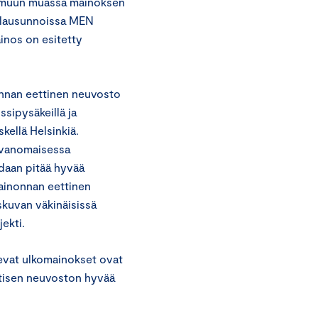
a muun muassa mainoksen
i lausunnoissa MEN
inos on esitetty
nnan eettinen neuvosto
sipysäkeillä ja
kellä Helsinkiä.
tavanomaisessa
idaan pitää hyvää
ainonnan eettinen
kuvan väkinäisissä
ekti.
evat ulkomainokset ovat
tisen neuvoston hyvää