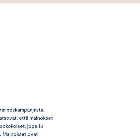
omainoskampanjasta.
atsovat, että mainokset
isokokoiset, jopa 10
n. Mainokset ovat