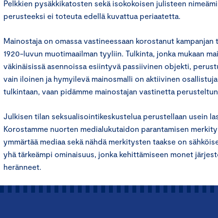
Pelkkien pysäkkikatosten sekä isokokoisen julisteen nimeä
perusteeksi ei toteuta edellä kuvattua periaatetta.
Mainostaja on omassa vastineessaan korostanut kampanjan 
1920-luvun muotimaailman tyyliin. Tulkinta, jonka mukaan ma
väkinäisissä asennoissa esiintyvä passiivinen objekti, perustu
vain iloinen ja hymyilevä mainosmalli on aktiivinen osallistu
tulkintaan, vaan pidämme mainostajan vastinetta perusteltun
Julkisen tilan seksualisointikeskustelua perustellaan usein la
Korostamme nuorten medialukutaidon parantamisen merkityst
ymmärtää mediaa sekä nähdä merkitysten taakse on sähköis
yhä tärkeämpi ominaisuus, jonka kehittämiseen monet järjestö
heränneet.