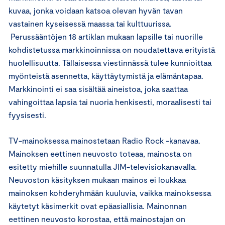
kuvaa, jonka voidaan katsoa olevan hyvän tavan
vastainen kyseisessä maassa tai kulttuurissa.
Perussääntöjen 18 artiklan mukaan lapsille tai nuorille
kohdistetussa markkinoinnissa on noudatettava erityistä
huolellisuutta. Tällaisessa viestinnässä tulee kunnioittaa
myönteistä asennetta, käyttäytymistä ja elämäntapaa.
Markkinointi ei saa sisältää aineistoa, joka saattaa
vahingoittaa lapsia tai nuoria henkisesti, moraalisesti tai
fyysisesti.
TV-mainoksessa mainostetaan Radio Rock -kanavaa.
Mainoksen eettinen neuvosto toteaa, mainosta on
esitetty miehille suunnatulla JIM-televisiokanavalla.
Neuvoston käsityksen mukaan mainos ei loukkaa
mainoksen kohderyhmään kuuluvia, vaikka mainoksessa
käytetyt käsimerkit ovat epäasiallisia. Mainonnan
eettinen neuvosto korostaa, että mainostajan on