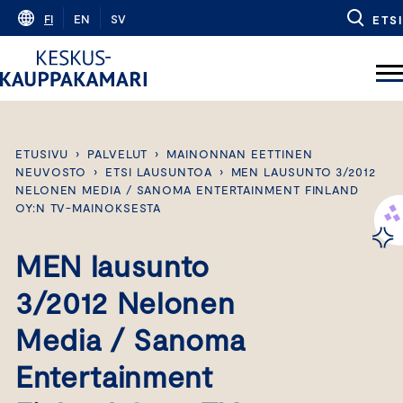
Skip
FI
EN
SV
ETSI
to
content
ETUSIVU
›
PALVELUT
›
MAINONNAN EETTINEN
NEUVOSTO
›
ETSI LAUSUNTOA
›
MEN LAUSUNTO 3/2012
NELONEN MEDIA / SANOMA ENTERTAINMENT FINLAND
OY:N TV-MAINOKSESTA
MEN lausunto
3/2012 Nelonen
Media / Sanoma
Entertainment