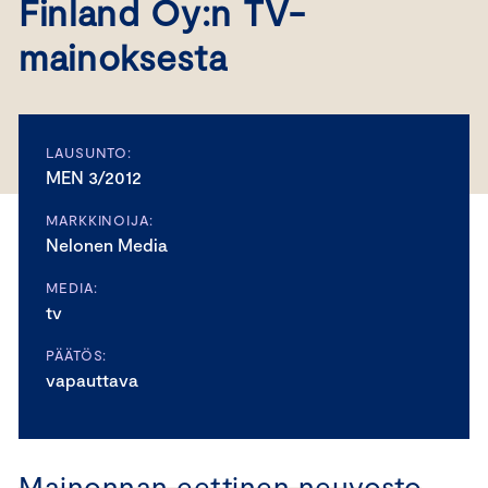
Finland Oy:n TV-
mainoksesta
LAUSUNTO:
MEN 3/2012
MARKKINOIJA:
Nelonen Media
MEDIA:
tv
PÄÄTÖS:
vapauttava
Mainonnan eettinen neuvosto