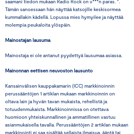
saamani tiedon mukaan Radio Rock on v***n paras. ”.
Tämän sanoessaan hän näyttää katsojille keskisormea
kummallakin kädellä. Lopussa mies hymyilee ja näyttää
molempia peukaloita ylöspäin.
Mainostajan lausuma
Mainostaja ei ole antanut pyydettyä lausumaa asiassa.
Mainonnan eettisen neuvoston lausunto
Kansainvälisen kauppakamarin (ICC) markkinoinnin
perussääntöjen 1 artiklan mukaan markkinoinnin on
oltava lain ja hyvän tavan mukaista, rehellistä ja
totuudenmukaista. Markkinoinnissa on otettava
huomioon yhteiskunnallinen ja ammatillinen vastuu
asianmukaisella tavalla. Perussääntöjen 2 artiklan mukaan
markkinointi ei saa sisältää sellaista ilmaisua, ääntä tai