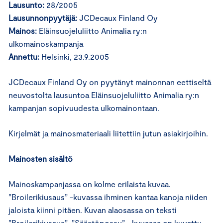
Lausunto:
28/2005
Lausunnonpyytäjä:
JCDecaux Finland Oy
Mainos:
Eläinsuojeluliitto Animalia ry:n
ulkomainoskampanja
Annettu:
Helsinki, 23.9.2005
JCDecaux Finland Oy on pyytänyt mainonnan eettiseltä
neuvostolta lausuntoa Eläinsuojeluliitto Animalia ry:n
kampanjan sopivuudesta ulkomainontaan.
Kirjelmät ja mainosmateriaali liitettiin jutun asiakirjoihin.
Mainosten sisältö
Mainoskampanjassa on kolme erilaista kuvaa.
”Broilerikiusaus” -kuvassa ihminen kantaa kanoja niiden
jaloista kiinni pitäen. Kuvan alaosassa on teksti
”Broilerikiusaus”. ”Säästöpossu” –kuvassa on kuvattu