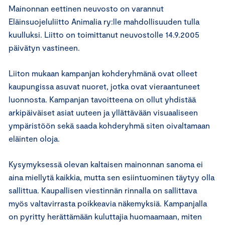
Mainonnan eettinen neuvosto on varannut
Eläinsuojeluliitto Animalia ry:lle mahdollisuuden tulla
kuulluksi. Liitto on toimittanut neuvostolle 14.9.2005
päivätyn vastineen.
Liiton mukaan kampanjan kohderyhmänä ovat olleet
kaupungissa asuvat nuoret, jotka ovat vieraantuneet
luonnosta. Kampanjan tavoitteena on ollut yhdistää
arkipäiväiset asiat uuteen ja yllättävään visuaaliseen
ympäristöön sekä saada kohderyhmä siten oivaltamaan
eläinten oloja.
Kysymyksessä olevan kaltaisen mainonnan sanoma ei
aina miellytä kaikkia, mutta sen esiintuominen täytyy olla
sallittua. Kaupallisen viestinnän rinnalla on sallittava
myös valtavirrasta poikkeavia näkemyksiä. Kampanjalla
on pyritty herättämään kuluttajia huomaamaan, miten