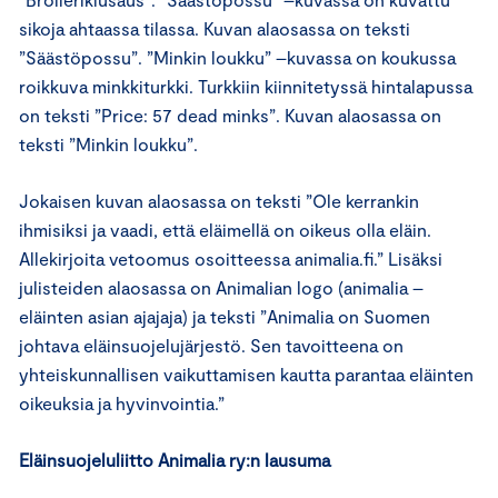
sikoja ahtaassa tilassa. Kuvan alaosassa on teksti
”Säästöpossu”. ”Minkin loukku” –kuvassa on koukussa
roikkuva minkkiturkki. Turkkiin kiinnitetyssä hintalapussa
on teksti ”Price: 57 dead minks”. Kuvan alaosassa on
teksti ”Minkin loukku”.
Jokaisen kuvan alaosassa on teksti ”Ole kerrankin
ihmisiksi ja vaadi, että eläimellä on oikeus olla eläin.
Allekirjoita vetoomus osoitteessa animalia.fi.” Lisäksi
julisteiden alaosassa on Animalian logo (animalia –
eläinten asian ajajaja) ja teksti ”Animalia on Suomen
johtava eläinsuojelujärjestö. Sen tavoitteena on
yhteiskunnallisen vaikuttamisen kautta parantaa eläinten
oikeuksia ja hyvinvointia.”
Eläinsuojeluliitto Animalia ry:n lausuma