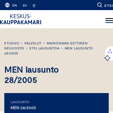
Skip
EN
SV
FI
ETSI
to
content
ETUSIVU
›
PALVELUT
›
MAINONNAN EETTINEN
NEUVOSTO
›
ETSI LAUSUNTOA
›
MEN LAUSUNTO
28/2005
MEN lausunto
28/2005
LAUSUNTO:
MEN 28/2005