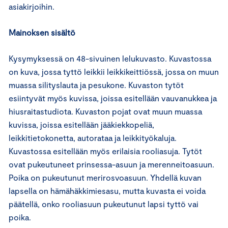
asiakirjoihin.
Mainoksen sisältö
Kysymyksessä on 48-sivuinen lelukuvasto. Kuvastossa
on kuva, jossa tyttö leikkii leikkikeittiössä, jossa on muun
muassa silityslauta ja pesukone. Kuvaston tytöt
esiintyvät myös kuvissa, joissa esitellään vauvanukkea ja
hiusraitastudiota. Kuvaston pojat ovat muun muassa
kuvissa, joissa esitellään jääkiekkopeliä,
leikkitietokonetta, autorataa ja leikkityökaluja.
Kuvastossa esitellään myös erilaisia rooliasuja. Tytöt
ovat pukeutuneet prinsessa-asuun ja merenneitoasuun.
Poika on pukeutunut merirosvoasuun. Yhdellä kuvan
lapsella on hämähäkkimiesasu, mutta kuvasta ei voida
päätellä, onko rooliasuun pukeutunut lapsi tyttö vai
poika.