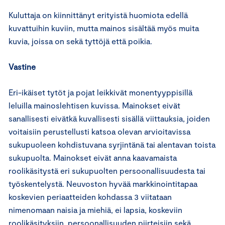
Kuluttaja on kiinnittänyt erityistä huomiota edellä
kuvattuihin kuviin, mutta mainos sisältää myös muita
kuvia, joissa on sekä tyttöjä että poikia.
Vastine
Eri-ikäiset tytöt ja pojat leikkivät monentyyppisillä
leluilla mainoslehtisen kuvissa. Mainokset eivät
sanallisesti eivätkä kuvallisesti sisällä viittauksia, joiden
voitaisiin perustellusti katsoa olevan arvioitavissa
sukupuoleen kohdistuvana syrjintänä tai alentavan toista
sukupuolta. Mainokset eivät anna kaavamaista
roolikäsitystä eri sukupuolten persoonallisuudesta tai
työskentelystä. Neuvoston hyvää markkinointitapaa
koskevien periaatteiden kohdassa 3 viitataan
nimenomaan naisia ja miehiä, ei lapsia, koskeviin
roolikäsityksiin, persoonallisuuden piirteisiin sekä