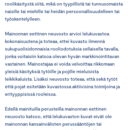
roolikäsitystä siitä, mikä on tyypillistä tai tunnusomaista
naisille tai miehille tai heidän persoonallisuudelleen tai
työskentelylleen.
Mainonnan eettinen neuvosto arvioi lelukuvastoa
kokonaisuutena ja toteaa, ettei kuvasto ilmennä
sukupuolisidonnaisia rooliodotuksia sellaisella tavalla,
jonka voitaisiin katsoa olevan hyvän markkinointitavan
vastainen. Mainostajaa ei voida velvoittaa rikkomaan
yleisiä käsityksiä tytöille ja pojille mieluisista
leikkikaluista. Lisäksi neuvosto toteaa, että sekä tytöt
että pojat esitetään kuvastossa aktiivisina toimijoina ja
erityyppisissä rooleissa.
Edellä mainituilla perusteilla mainonnan eettinen
neuvosto katsoo, että lelukuvaston kuvat eivät ole
mainonnan kansainvälisten perussääntöjen tai