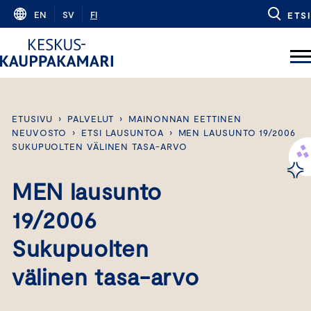
Skip
EN
SV
FI
ETSI
to
content
ETUSIVU
›
PALVELUT
›
MAINONNAN EETTINEN
NEUVOSTO
›
ETSI LAUSUNTOA
›
MEN LAUSUNTO 19/2006
SUKUPUOLTEN VÄLINEN TASA-ARVO
MEN lausunto
19/2006
Sukupuolten
välinen tasa-arvo