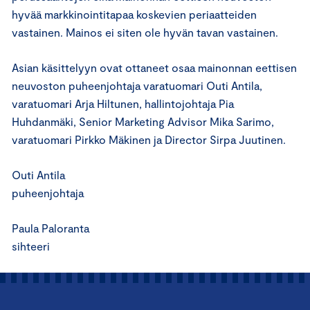
hyvää markkinointitapaa koskevien periaatteiden
vastainen. Mainos ei siten ole hyvän tavan vastainen.
Asian käsittelyyn ovat ottaneet osaa mainonnan eettisen
neuvoston puheenjohtaja varatuomari Outi Antila,
varatuomari Arja Hiltunen, hallintojohtaja Pia
Huhdanmäki, Senior Marketing Advisor Mika Sarimo,
varatuomari Pirkko Mäkinen ja Director Sirpa Juutinen.
Outi Antila
puheenjohtaja
Paula Paloranta
sihteeri