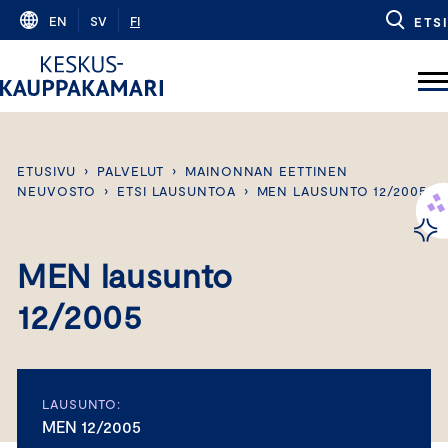
Skip
EN
SV
FI
ETSI
to
content
ETUSIVU
›
PALVELUT
›
MAINONNAN EETTINEN
NEUVOSTO
›
ETSI LAUSUNTOA
›
MEN LAUSUNTO 12/2005
MEN lausunto
12/2005
LAUSUNTO:
MEN 12/2005