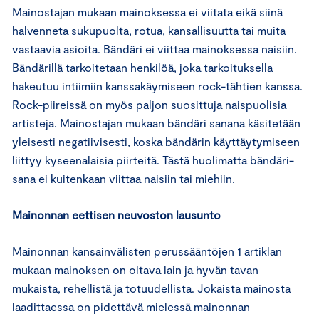
Mainostajan mukaan mainoksessa ei viitata eikä siinä
halvenneta sukupuolta, rotua, kansallisuutta tai muita
vastaavia asioita. Bändäri ei viittaa mainoksessa naisiin.
Bändärillä tarkoitetaan henkilöä, joka tarkoituksella
hakeutuu intiimiin kanssakäymiseen rock-tähtien kanssa.
Rock-piireissä on myös paljon suosittuja naispuolisia
artisteja. Mainostajan mukaan bändäri sanana käsitetään
yleisesti negatiivisesti, koska bändärin käyttäytymiseen
liittyy kyseenalaisia piirteitä. Tästä huolimatta bändäri-
sana ei kuitenkaan viittaa naisiin tai miehiin.
Mainonnan eettisen neuvoston lausunto
Mainonnan kansainvälisten perussääntöjen 1 artiklan
mukaan mainoksen on oltava lain ja hyvän tavan
mukaista, rehellistä ja totuudellista. Jokaista mainosta
laadittaessa on pidettävä mielessä mainonnan