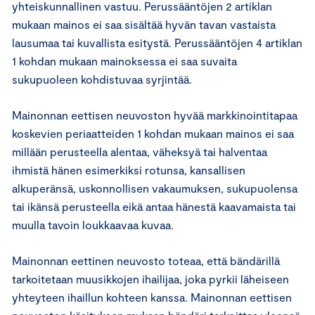
yhteiskunnallinen vastuu. Perussääntöjen 2 artiklan
mukaan mainos ei saa sisältää hyvän tavan vastaista
lausumaa tai kuvallista esitystä. Perussääntöjen 4 artiklan
1 kohdan mukaan mainoksessa ei saa suvaita
sukupuoleen kohdistuvaa syrjintää.
Mainonnan eettisen neuvoston hyvää markkinointitapaa
koskevien periaatteiden 1 kohdan mukaan mainos ei saa
millään perusteella alentaa, väheksyä tai halventaa
ihmistä hänen esimerkiksi rotunsa, kansallisen
alkuperänsä, uskonnollisen vakaumuksen, sukupuolensa
tai ikänsä perusteella eikä antaa hänestä kaavamaista tai
muulla tavoin loukkaavaa kuvaa.
Mainonnan eettinen neuvosto toteaa, että bändärillä
tarkoitetaan muusikkojen ihailijaa, joka pyrkii läheiseen
yhteyteen ihaillun kohteen kanssa. Mainonnan eettisen