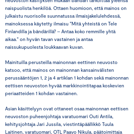
neuvoston käsityksen mukaan bändäri tarkoittaa yleensä
naispuolista henkilöä. Ottaen huomioon, että mainos on
julkaistu nuorisolle suunnatussa ilmaisjakelulehdessä,
mainoksessa käytetty ilmaisu ”Mitä yhteistä on Tele
Finlandilla ja bändärillä? – Antaa koko remmille yhtä
aikaa.” on hyvän tavan vastainen ja antaa
naissukupuolesta loukkaavan kuvan.
Mainituilla perusteilla mainonnan eettinen neuvosto
katsoo, että mainos on mainonnan kansainvälisten
perussääntöjen 1, 2 ja 4 artiklan 1 kohdan sekä mainonnan
eettisen neuvoston hyvää markkinointitapaa koskevien
periaatteiden 1 kohdan vastainen.
Asian käsittelyyn ovat ottaneet osaa mainonnan eettisen
neuvoston puheenjohtaja varatuomari Outi Antila,
kehitysjohtaja Jari Jussila, viestintäpäällikkö Tuula
Laitinen, varatuomari, OTL Paavo Nikula, päätoimittaja