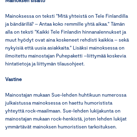
Mainoksen sisältö
Mainoksessa on teksti ”Mitä yhteistä on Tele Finlandilla
ja bändärillä? – Antaa koko remmille yhtä aikaa.” Tämän
alla on teksti ”Kaikki Tele Finlandin hinnanalennukset ja
muut hyödyt ovat aina koskeneet rehdisti kaikkia – sekä
nykyisiä että uusia asiakkaita.” Lisäksi mainoksessa on
ilmoitettu mainostajan Puhepaketti –liittymää koskevia
hintatietoja ja liittymän tilausohjeet.
Vastine
Mainostajan mukaan Sue-lehden huhtikuun numerossa
julkaistussa mainoksessa on haettu humoristista
yhteyttä rock-maailmaan. Sue-lehden lukijakunta on
mainostajan mukaan rock-henkistä, joten lehden lukijat
ymmärtävät mainoksen humoristisen tarkoituksen.