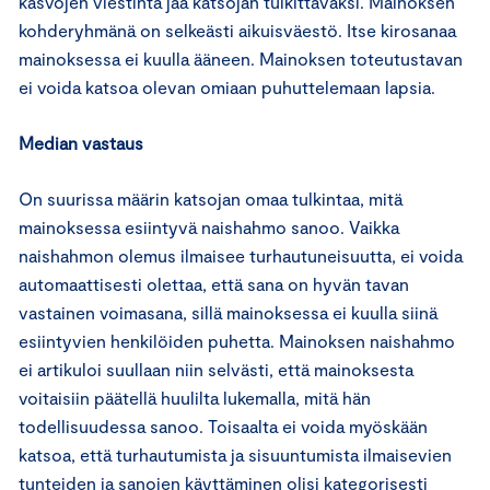
kasvojen viestintä jää katsojan tulkittavaksi. Mainoksen
kohderyhmänä on selkeästi aikuisväestö. Itse kirosanaa
mainoksessa ei kuulla ääneen. Mainoksen toteutustavan
ei voida katsoa olevan omiaan puhuttelemaan lapsia.
Median vastaus
On suurissa määrin katsojan omaa tulkintaa, mitä
mainoksessa esiintyvä naishahmo sanoo. Vaikka
naishahmon olemus ilmaisee turhautuneisuutta, ei voida
automaattisesti olettaa, että sana on hyvän tavan
vastainen voimasana, sillä mainoksessa ei kuulla siinä
esiintyvien henkilöiden puhetta. Mainoksen naishahmo
ei artikuloi suullaan niin selvästi, että mainoksesta
voitaisiin päätellä huulilta lukemalla, mitä hän
todellisuudessa sanoo. Toisaalta ei voida myöskään
katsoa, että turhautumista ja sisuuntumista ilmaisevien
tunteiden ja sanojen käyttäminen olisi kategorisesti