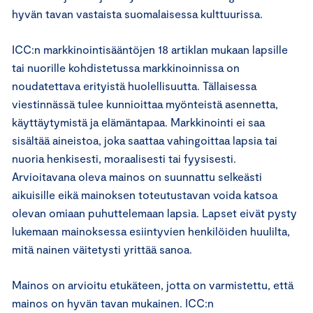
hyvän tavan vastaista suomalaisessa kulttuurissa.
ICC:n markkinointisääntöjen 18 artiklan mukaan lapsille
tai nuorille kohdistetussa markkinoinnissa on
noudatettava erityistä huolellisuutta. Tällaisessa
viestinnässä tulee kunnioittaa myönteistä asennetta,
käyttäytymistä ja elämäntapaa. Markkinointi ei saa
sisältää aineistoa, joka saattaa vahingoittaa lapsia tai
nuoria henkisesti, moraalisesti tai fyysisesti.
Arvioitavana oleva mainos on suunnattu selkeästi
aikuisille eikä mainoksen toteutustavan voida katsoa
olevan omiaan puhuttelemaan lapsia. Lapset eivät pysty
lukemaan mainoksessa esiintyvien henkilöiden huulilta,
mitä nainen väitetysti yrittää sanoa.
Mainos on arvioitu etukäteen, jotta on varmistettu, että
mainos on hyvän tavan mukainen. ICC:n