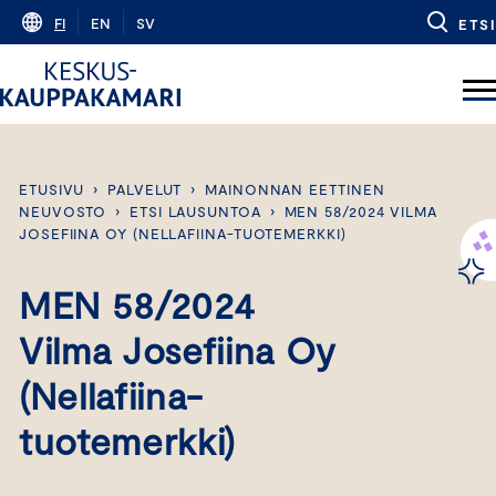
Skip
FI
EN
SV
ETSI
to
content
ETUSIVU
›
PALVELUT
›
MAINONNAN EETTINEN
NEUVOSTO
›
ETSI LAUSUNTOA
›
MEN 58/2024 VILMA
JOSEFIINA OY (NELLAFIINA-TUOTEMERKKI)
MEN 58/2024
Vilma Josefiina Oy
(Nellafiina-
tuotemerkki)