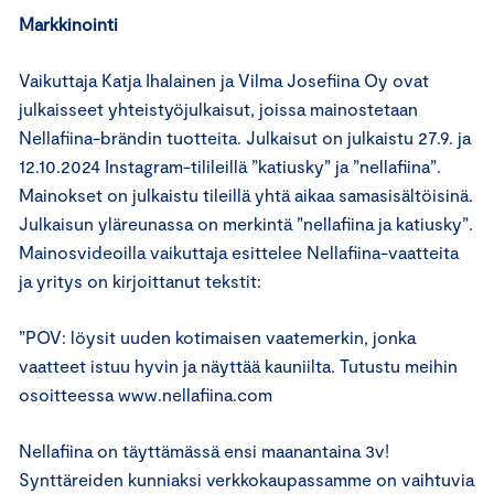
Markkinointi
Vaikuttaja Katja Ihalainen ja Vilma Josefiina Oy ovat
julkaisseet yhteistyöjulkaisut, joissa mainostetaan
Nellafiina-brändin tuotteita. Julkaisut on julkaistu 27.9. ja
12.10.2024 Instagram-tilileillä ”katiusky” ja ”nellafiina”.
Mainokset on julkaistu tileillä yhtä aikaa samasisältöisinä.
Julkaisun yläreunassa on merkintä ”nellafiina ja katiusky”.
Mainosvideoilla vaikuttaja esittelee Nellafiina-vaatteita
ja yritys on kirjoittanut tekstit:
”POV: löysit uuden kotimaisen vaatemerkin, jonka
vaatteet istuu hyvin ja näyttää kauniilta. Tutustu meihin
osoitteessa www.nellafiina.com
Nellafiina on täyttämässä ensi maanantaina 3v!
Synttäreiden kunniaksi verkkokaupassamme on vaihtuvia