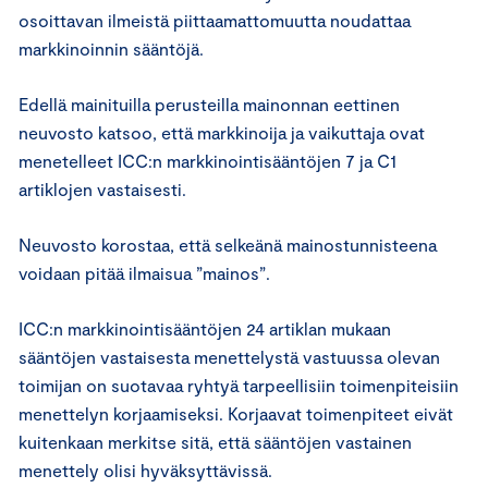
osoittavan ilmeistä piittaamattomuutta noudattaa
markkinoinnin sääntöjä.
Edellä mainituilla perusteilla mainonnan eettinen
neuvosto katsoo, että markkinoija ja vaikuttaja ovat
menetelleet ICC:n markkinointisääntöjen 7 ja C1
artiklojen vastaisesti.
Neuvosto korostaa, että selkeänä mainostunnisteena
voidaan pitää ilmaisua ”mainos”.
ICC:n markkinointisääntöjen 24 artiklan mukaan
sääntöjen vastaisesta menettelystä vastuussa olevan
toimijan on suotavaa ryhtyä tarpeellisiin toimenpiteisiin
menettelyn korjaamiseksi. Korjaavat toimenpiteet eivät
kuitenkaan merkitse sitä, että sääntöjen vastainen
menettely olisi hyväksyttävissä.