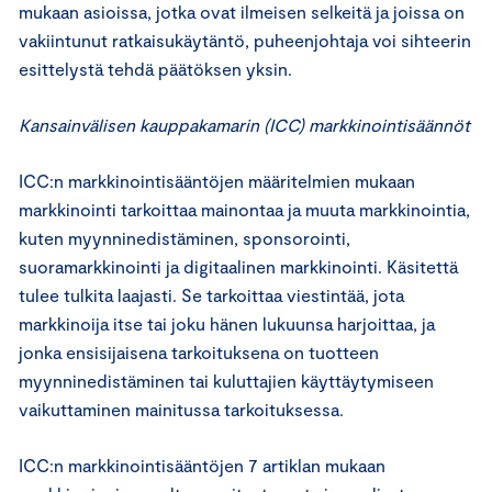
mukaan asioissa, jotka ovat ilmeisen selkeitä ja joissa on
vakiintunut ratkaisukäytäntö, puheenjohtaja voi sihteerin
esittelystä tehdä päätöksen yksin.
Kansainvälisen kauppakamarin (ICC) markkinointisäännöt
ICC:n markkinointisääntöjen määritelmien mukaan
markkinointi tarkoittaa mainontaa ja muuta markkinointia,
kuten myynninedistäminen, sponsorointi,
suoramarkkinointi ja digitaalinen markkinointi. Käsitettä
tulee tulkita laajasti. Se tarkoittaa viestintää, jota
markkinoija itse tai joku hänen lukuunsa harjoittaa, ja
jonka ensisijaisena tarkoituksena on tuotteen
myynninedistäminen tai kuluttajien käyttäytymiseen
vaikuttaminen mainitussa tarkoituksessa.
ICC:n markkinointisääntöjen 7 artiklan mukaan