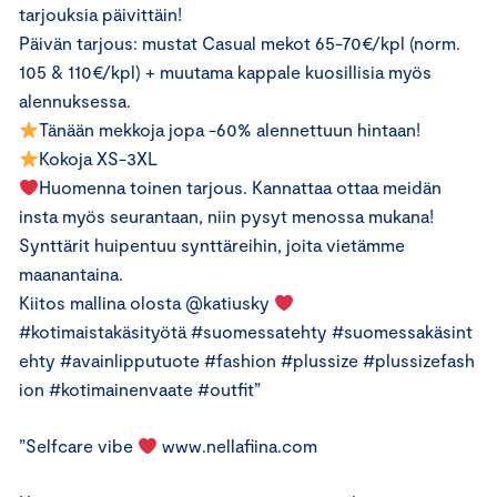
tarjouksia päivittäin!
Päivän tarjous: mustat Casual mekot 65-70€/kpl (norm.
105 & 110€/kpl) + muutama kappale kuosillisia myös
alennuksessa.
Tänään mekkoja jopa -60% alennettuun hintaan!
Kokoja XS-3XL
Huomenna toinen tarjous. Kannattaa ottaa meidän
insta myös seurantaan, niin pysyt menossa mukana!
Synttärit huipentuu synttäreihin, joita vietämme
maanantaina.
Kiitos mallina olosta @katiusky
#kotimaistakäsityötä #suomessatehty #suomessakäsint
ehty #avainlipputuote #fashion #plussize #plussizefash
ion #kotimainenvaate #outfit”
”Selfcare vibe
www.nellafiina.com