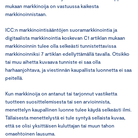
mukaan markkinoija on vastuussa kaikesta
markkinoinnistaan.
ICC:n markkinointisääntöjen suoramarkkinointia ja
digitaalista markkinointia koskevan C1 artiklan mukaan
markkinoinnin tulee olla selkeästi tunnistettavissa
markkinoinniksi 7 artiklan edellyttämällä tavalla. Otsikko
tai muu aihetta kuvaava tunniste ei saa olla
harhaanjohtava, ja viestinnän kaupallista luonnetta ei saa
peitellä.
Kun markkinoija on antanut tai tarjonnut vastiketta
tuotteen suosittelemisesta tai sen arvioinnista,
menettelyn kaupallinen luonne tulee käydä selkeästi ilmi.
Tällaisesta menettelystä ei tule syntyä sellaista kuvaa,
että se olisi yksittäisen kuluttajan tai muun tahon
omaehtoinen lausuma.