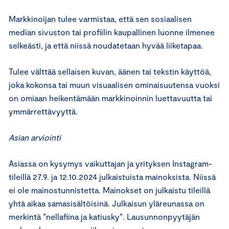
Markkinoijan tulee varmistaa, että sen sosiaalisen
median sivuston tai profiilin kaupallinen luonne ilmenee
selkeästi, ja että niissä noudatetaan hyvää liiketapaa.
Tulee välttää sellaisen kuvan, äänen tai tekstin käyttöä,
joka kokonsa tai muun visuaalisen ominaisuutensa vuoksi
on omiaan heikentämään markkinoinnin luettavuutta tai
ymmärrettävyyttä.
Asian arviointi
Asiassa on kysymys vaikuttajan ja yrityksen Instagram-
tileillä 27.9. ja 12.10.2024 julkaistuista mainoksista. Niissä
ei ole mainostunnistetta. Mainokset on julkaistu tileillä
yhtä aikaa samasisältöisinä. Julkaisun yläreunassa on
merkintä ”nellafiina ja katiusky”. Lausunnonpyytäjän