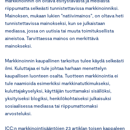
markkinoinnin on oltava esitystavasta ja mediasta
riippumatta selkeästi tunnistettavissa markkinoinniksi.
Mainoksen, mukaan lukien ”natiivimainos”, on oltava heti
tunnistettavissa mainokseksi, kun se julkaistaan
mediassa, jossa on uutisia tai muuta toimituksellista
aineistoa. Tarvittaessa mainos on merkittävä
mainokseksi.
Markkinoinnin kaupallinen tarkoitus tulee käydä selkeästi
ilmi. Kuluttajaa ei tule johtaa harhaan menettelyn
kaupallisen luonteen osalta. Tuotteen markkinointia ei
tule naamioida esimerkiksi markkinatutkimukseksi,
kuluttajakyselyksi, käyttäjän tuottamaksi sisällöksi,
yksityiseksi blogiksi, henkilökohtaiseksi julkaisuksi
sosiaalisessa mediassa tai riippumattomaksi
arvosteluksi.
ICC:n markkinointisääntöjen 23 artiklan toisen kappaleen