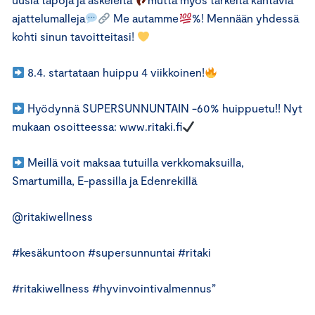
ajattelumalleja
Me autamme
%! Mennään yhdessä
kohti sinun tavoitteitasi!
8.4. startataan huippu 4 viikkoinen!
Hyödynnä SUPERSUNNUNTAIN -60% huippuetu!! Nyt
mukaan osoitteessa: www.ritaki.fi
Meillä voit maksaa tutuilla verkkomaksuilla,
Smartumilla, E-passilla ja Edenrekillä
@ritakiwellness
#kesäkuntoon #supersunnuntai #ritaki
#ritakiwellness #hyvinvointivalmennus”