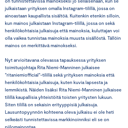
on tunnistettavissa mainokseksi jo sellaisenaan, kun se
julkaistaan yrityksen omalla Instagram-tilillä, jossa on
ainoastaan kaupallista sisältöä. Kuitenkin etenkin silloin,
kun mainos julkaistaan Instagram-tilillä, jossa on sekä
henkilökohtaisia julkaisuja että mainoksia, kuluttajan voi
olla vaikea tunnistaa mainoksia muusta sisällöstä. Tällöin
mainos on merkittävä mainokseksi.
Nyt arvioitavana olevassa tapauksessa yrityksen
toimitusjohtaja Rita Niemi-Manninen julkaisee
”ritaniemiofficial”-tilillä sekä yrityksen mainoksia että
henkilökohtaisia julkaisuja, kuten kuvia lapsesta ja
lemmikistä. Näiden lisäksi Rita Niemi-Manninen julkaisee
tilillä kaupallisia yhteistöitä toisten yritysten lukuun.
Siten tilillä on sekaisin erityyppisiä julkaisuja.
Lausuntopyynnön kohteena oleva julkaisu ei ole heti
selkeästi tunnistettavissa markkinoinniksi eli se on
piilomainontaa.