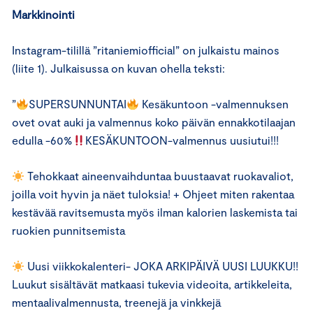
Markkinointi
Instagram-tilillä ”ritaniemiofficial” on julkaistu mainos
(liite 1). Julkaisussa on kuvan ohella teksti:
”
SUPERSUNNUNTAI
Kesäkuntoon -valmennuksen
ovet ovat auki ja valmennus koko päivän ennakkotilaajan
edulla -60%
KESÄKUNTOON-valmennus uusiutui!!!
Tehokkaat aineenvaihduntaa buustaavat ruokavaliot,
joilla voit hyvin ja näet tuloksia! + Ohjeet miten rakentaa
kestävää ravitsemusta myös ilman kalorien laskemista tai
ruokien punnitsemista
Uusi viikkokalenteri- JOKA ARKIPÄIVÄ UUSI LUUKKU!!
Luukut sisältävät matkaasi tukevia videoita, artikkeleita,
mentaalivalmennusta, treenejä ja vinkkejä