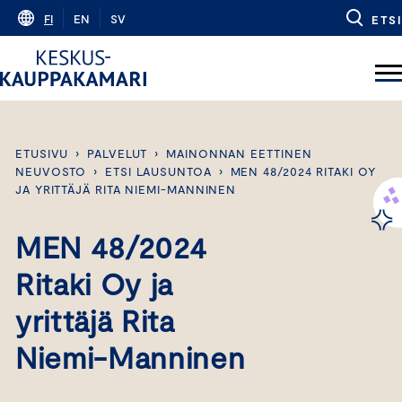
Skip
FI
EN
SV
ETSI
to
content
ETUSIVU
›
PALVELUT
›
MAINONNAN EETTINEN
NEUVOSTO
›
ETSI LAUSUNTOA
›
MEN 48/2024 RITAKI OY
JA YRITTÄJÄ RITA NIEMI-MANNINEN
MEN 48/2024
Ritaki Oy ja
yrittäjä Rita
Niemi-Manninen