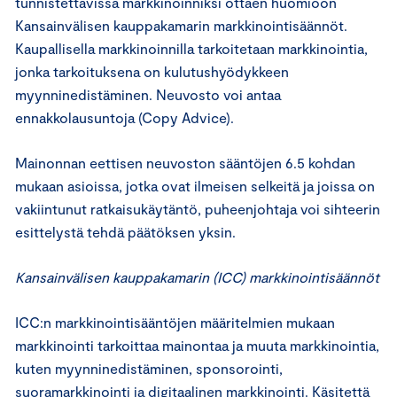
tunnistettavissa markkinoinniksi ottaen huomioon
Kansainvälisen kauppakamarin markkinointisäännöt.
Kaupallisella markkinoinnilla tarkoitetaan markkinointia,
jonka tarkoituksena on kulutushyödykkeen
myynninedistäminen. Neuvosto voi antaa
ennakkolausuntoja (Copy Advice).
Mainonnan eettisen neuvoston sääntöjen 6.5 kohdan
mukaan asioissa, jotka ovat ilmeisen selkeitä ja joissa on
vakiintunut ratkaisukäytäntö, puheenjohtaja voi sihteerin
esittelystä tehdä päätöksen yksin.
Kansainvälisen kauppakamarin (ICC) markkinointisäännöt
ICC:n markkinointisääntöjen määritelmien mukaan
markkinointi tarkoittaa mainontaa ja muuta markkinointia,
kuten myynninedistäminen, sponsorointi,
suoramarkkinointi ja digitaalinen markkinointi. Käsitettä