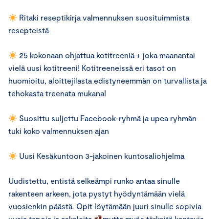
Ritaki reseptikirja valmennuksen suosituimmista
resepteistä
25 kokonaan ohjattua kotitreeniä + joka maanantai
vielä uusi kotitreeni! Kotitreeneissä eri tasot on
huomioitu, aloittejilasta edistyneemmän on turvallista ja
tehokasta treenata mukana!
Suosittu suljettu Facebook-ryhmä ja upea ryhmän
tuki koko valmennuksen ajan
Uusi Kesäkuntoon 3-jakoinen kuntosaliohjelma
Uudistettu, entistä selkeämpi runko antaa sinulle
rakenteen arkeen, jota pystyt hyödyntämään vielä
vuosienkin päästä. Opit löytämään juuri sinulle sopivia
uusia tapoja ja askeleita
mutta myös tärkeitä kantavia