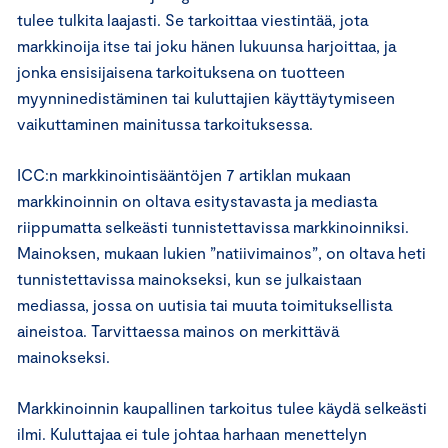
tulee tulkita laajasti. Se tarkoittaa viestintää, jota
markkinoija itse tai joku hänen lukuunsa harjoittaa, ja
jonka ensisijaisena tarkoituksena on tuotteen
myynninedistäminen tai kuluttajien käyttäytymiseen
vaikuttaminen mainitussa tarkoituksessa.
ICC:n markkinointisääntöjen 7 artiklan mukaan
markkinoinnin on oltava esitystavasta ja mediasta
riippumatta selkeästi tunnistettavissa markkinoinniksi.
Mainoksen, mukaan lukien ”natiivimainos”, on oltava heti
tunnistettavissa mainokseksi, kun se julkaistaan
mediassa, jossa on uutisia tai muuta toimituksellista
aineistoa. Tarvittaessa mainos on merkittävä
mainokseksi.
Markkinoinnin kaupallinen tarkoitus tulee käydä selkeästi
ilmi. Kuluttajaa ei tule johtaa harhaan menettelyn