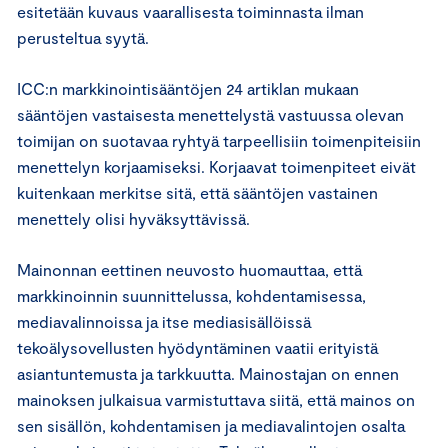
esitetään kuvaus vaarallisesta toiminnasta ilman
perusteltua syytä.
ICC:n markkinointisääntöjen 24 artiklan mukaan
sääntöjen vastaisesta menettelystä vastuussa olevan
toimijan on suotavaa ryhtyä tarpeellisiin toimenpiteisiin
menettelyn korjaamiseksi. Korjaavat toimenpiteet eivät
kuitenkaan merkitse sitä, että sääntöjen vastainen
menettely olisi hyväksyttävissä.
Mainonnan eettinen neuvosto huomauttaa, että
markkinoinnin suunnittelussa, kohdentamisessa,
mediavalinnoissa ja itse mediasisällöissä
tekoälysovellusten hyödyntäminen vaatii erityistä
asiantuntemusta ja tarkkuutta. Mainostajan on ennen
mainoksen julkaisua varmistuttava siitä, että mainos on
sen sisällön, kohdentamisen ja mediavalintojen osalta