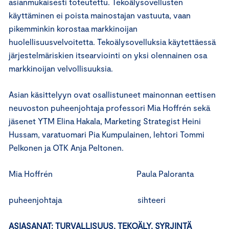
asianmukaisesti toteutettu. Tekoälysovellusten
käyttäminen ei poista mainostajan vastuuta, vaan
pikemminkin korostaa markkinoijan
huolellisuusvelvoitetta. Tekoälysovelluksia käytettäessä
järjestelmäriskien itsearviointi on yksi olennainen osa
markkinoijan velvollisuuksia.
Asian käsittelyyn ovat osallistuneet mainonnan eettisen
neuvoston puheenjohtaja professori Mia Hoffrén sekä
jäsenet YTM Elina Hakala, Marketing Strategist Heini
Hussam, varatuomari Pia Kumpulainen, lehtori Tommi
Pelkonen ja OTK Anja Peltonen.
Mia Hoffrén Paula Paloranta
puheenjohtaja sihteeri
ASIASANAT: TURVALLISUUS, TEKOÄLY, SYRJINTÄ