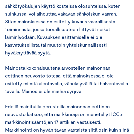
sähkötyökalujen käyttö kosteissa olosuhteissa, kuten
suihkussa, voi aiheuttaa vakavan sähköiskun vaaran.
Siten mainoksessa on esitetty kuvaus vaarallisesta
toiminnasta, jossa turvallisuuteen liittyvät seikat
laiminlyödään. Kuvauksen esittämiselle ei ole
kasvatuksellista tai muutoin yhteiskunnallisesti
hyväksyttävää syytä.
Mainosta kokonaisuutena arvostellen mainonnan
eettinen neuvosto toteaa, että mainoksessa ei ole
esitetty miestä alentavalla, väheksyvällä tai halventavalla
tavalla. Mainos ei ole miehiä syrjivä.
Edellä mainituilla perusteilla mainonnan eettinen
neuvosto katsoo, että markkinoija on menetellyt ICC:n
markkinointisääntöjen 17 artiklan vastaisesti.
Markkinointi on hyvän tavan vastaista siltä osin kuin siinä