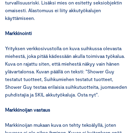
turvallisuusriski. Lisäksi mies on esitetty seksiobjektin
omaisesti. Alastomuus ei liity akkutyökalujen
käyttämiseen.
Markkinointi
Yrityksen verkkosivustolla on kuva suihkussa olevasta
miehestä, joka pitää kädessään akulla toimivaa työkalua.
Kuva on rajattu siten, että miehestä näkyy vain hänen
ylävartalonsa. Kuvan päällä on teksti: ”Shower Guy
testatut tuotteet, Suihkumiehen testatut tuotteet,
Shower Guy testaa erilaisia suihkutuotteita, juomaveden
puhdistajia ja SKIL akkutyökaluja. Osta nyt”.
Markkinoijan vastaus
Markkinoijan mukaan kuva on tehty tekoälyllä, joten
kuvassa ei ole oikea ihminen. Kuvaa ei kuitenkaan enää