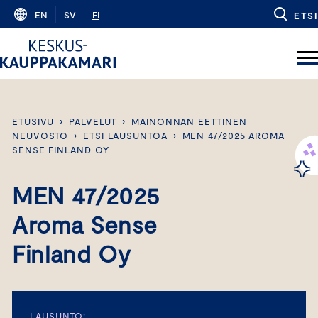
Skip
EN
SV
FI
ETSI
to
content
ETUSIVU
›
PALVELUT
›
MAINONNAN EETTINEN
NEUVOSTO
›
ETSI LAUSUNTOA
›
MEN 47/2025 AROMA
SENSE FINLAND OY
MEN 47/2025
Aroma Sense
Finland Oy
LAUSUNTO: