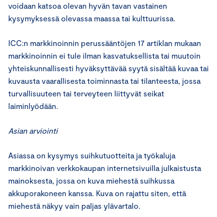
voidaan katsoa olevan hyvän tavan vastainen
kysymyksessä olevassa maassa tai kulttuurissa.
ICC:n markkinoinnin perussääntöjen 17 artiklan mukaan
markkinoinnin ei tule ilman kasvatuksellista tai muutoin
yhteiskunnallisesti hyväksyttävää syytä sisältää kuvaa tai
kuvausta vaarallisesta toiminnasta tai tilanteesta, jossa
turvallisuuteen tai terveyteen liittyvät seikat
laiminlyödään.
Asian arviointi
Asiassa on kysymys suihkutuotteita ja työkaluja
markkinoivan verkkokaupan internetsivuilla julkaistusta
mainoksesta, jossa on kuva miehestä suihkussa
akkuporakoneen kanssa. Kuva on rajattu siten, että
miehestä näkyy vain paljas ylävartalo.