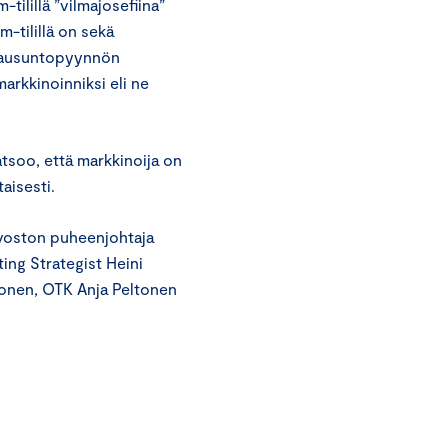
tilillä ”vilmajosefiina”
m-tilillä on sekä
ä lausuntopyynnön
markkinoinniksi eli ne
atsoo, että markkinoija on
taisesti.
uvoston puheenjohtaja
ing Strategist Heini
onen, OTK Anja Peltonen