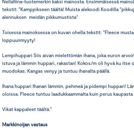
Nellafiina-tuotemerkin kaksi mainosta. Ensimmäisessä maino
tekstit: ”Kamppikseen täältä! Muista alekoodi Koodilla ”pikku
alennuksen meidän pikkumustista”
Toisessa mainoksessa on kuvan ohella tekstit: ”Fleece must
loppuunmyyty!
Lempihuppari Siis aivan mielettömän ihana, joka euron arvoi
istuva ja lämmin huppari, rakastan! Kokos/m oli hyvä ku itse 
muodokas. Kangas venyy ja tuntuu ihanalta päällä.
Ihana huppari Ihanan lämmin, pehmeä ja pidempi huppari! Lä
oloissa. Fleece tuntuu laadukkaammalta kuin perus kaupasta 
Vikat kappaleet täältä.”
Markkinoijan vastaus