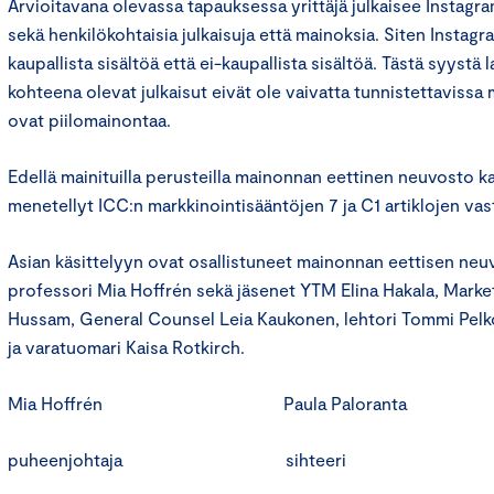
Arvioitavana olevassa tapauksessa yrittäjä julkaisee Instagram-
sekä henkilökohtaisia julkaisuja että mainoksia. Siten Instagra
kaupallista sisältöä että ei-kaupallista sisältöä. Tästä syyst
kohteena olevat julkaisut eivät ole vaivatta tunnistettavissa 
ovat piilomainontaa.
Edellä mainituilla perusteilla mainonnan eettinen neuvosto k
menetellyt ICC:n markkinointisääntöjen 7 ja C1 artiklojen vas
Asian käsittelyyn ovat osallistuneet mainonnan eettisen ne
professori Mia Hoffrén sekä jäsenet YTM Elina Hakala, Market
Hussam, General Counsel Leia Kaukonen, lehtori Tommi Pelk
ja varatuomari Kaisa Rotkirch.
Mia Hoffrén Paula Paloranta
puheenjohtaja sihteeri