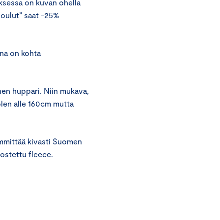
ksessa on kuvan ohella
joulut” saat -25%
ana on kohta
nen huppari. Niin mukava,
olen alle 160cm mutta
mmittää kivasti Suomen
ostettu fleece.