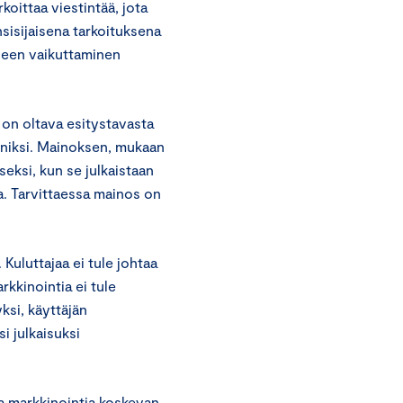
rkoittaa viestintää, jota
nsisijaisena tarkoituksena
seen vaikuttaminen
 on oltava esitystavasta
nniksi. Mainoksen, mukaan
seksi, kun se julkaistaan
oa. Tarvittaessa mainos on
 Kuluttajaa ei tule johtaa
kkinointia ei tule
ksi, käyttäjän
i julkaisuksi
ta markkinointia koskevan