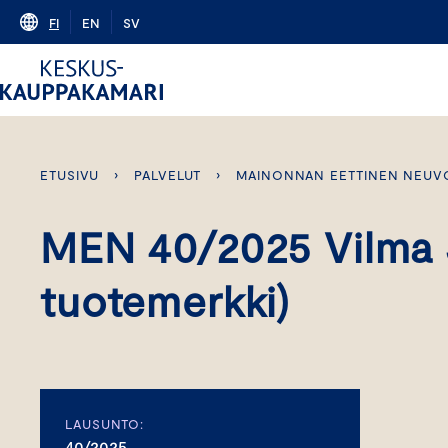
Skip
FI
EN
SV
to
content
ETUSIVU
›
PALVELUT
›
MAINONNAN EETTINEN NEUV
MEN 40/2025 Vilma J
tuotemerkki)
LAUSUNTO:
40/2025