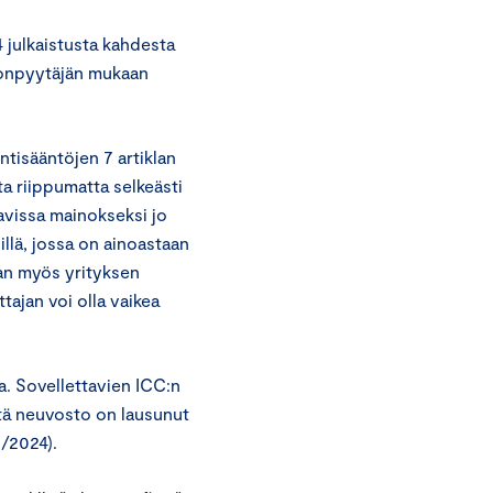
4 julkaistusta kahdesta
nonpyytäjän mukaan
tisääntöjen 7 artiklan
a riippumatta selkeästi
avissa mainokseksi jo
illä, jossa on ainoastaan
staan myös yrityksen
tajan voi olla vaikea
a. Sovellettavien ICC:n
tä neuvosto on lausunut
/2024).