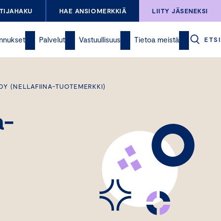
TIJAHAKU
HAE ANSIOMERKKIÄ
LIITY JÄSENEKSI
nnukset
Palvelut
Vastuullisuus
Tietoa meistä
ETSI
OY (NELLAFIINA-TUOTEMERKKI)
a-