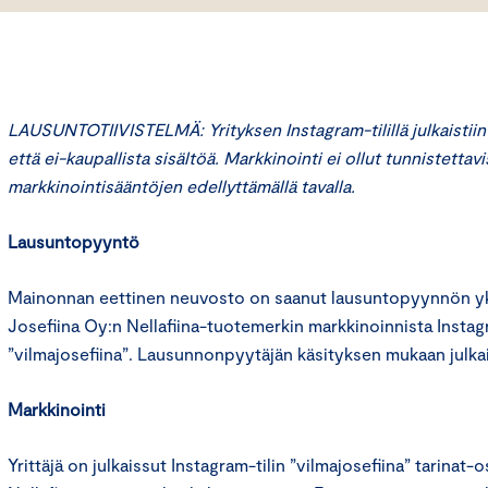
LAUSUNTOTIIVISTELMÄ: Yrityksen Instagram-tilillä julkaistiin 
että ei-kaupallista sisältöä. Markkinointi ei ollut tunnistetta
markkinointisääntöjen edellyttämällä tavalla.
Lausuntopyyntö
Mainonnan eettinen neuvosto on saanut lausuntopyynnön yks
Josefiina Oy:n Nellafiina-tuotemerkin markkinoinnista Instagr
”vilmajosefiina”. Lausunnonpyytäjän käsityksen mukaan julka
Markkinointi
Yrittäjä on julkaissut Instagram-tilin ”vilmajosefiina” tarinat-