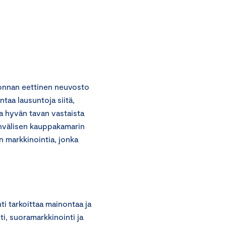
onnan eettinen neuvosto
taa lausuntoja siitä,
a hyvän tavan vastaista
invälisen kauppakamarin
n markkinointia, jonka
i tarkoittaa mainontaa ja
i, suoramarkkinointi ja