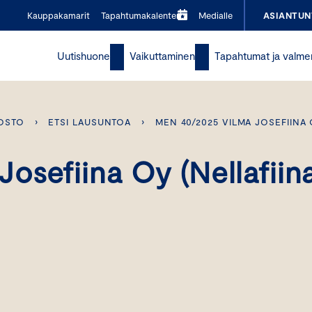
Kauppakamarit
Tapahtumakalenteri
Medialle
ASIANTUN
Uutishuone
Vaikuttaminen
Tapahtumat ja valme
OSTO
›
ETSI LAUSUNTOA
›
MEN 40/2025 VILMA JOSEFIINA 
osefiina Oy (Nellafiin