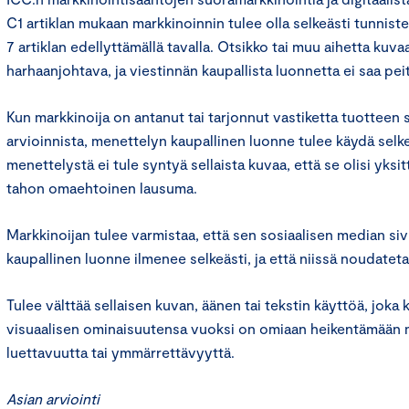
C1 artiklan mukaan markkinoinnin tulee olla selkeästi tunnist
7 artiklan edellyttämällä tavalla. Otsikko tai muu aihetta kuva
harhaanjohtava, ja viestinnän kaupallista luonnetta ei saa peit
Kun markkinoija on antanut tai tarjonnut vastiketta tuotteen 
arvioinnista, menettelyn kaupallinen luonne tulee käydä selkeä
menettelystä ei tule syntyä sellaista kuvaa, että se olisi yksi
tahon omaehtoinen lausuma.
Markkinoijan tulee varmistaa, että sen sosiaalisen median sivu
kaupallinen luonne ilmenee selkeästi, ja että niissä noudateta
Tulee välttää sellaisen kuvan, äänen tai tekstin käyttöä, joka
visuaalisen ominaisuutensa vuoksi on omiaan heikentämään 
luettavuutta tai ymmärrettävyyttä.
Asian arviointi