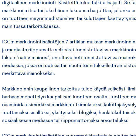
digitaalinen markkinointi. Käsitettä tulee tulkita laajasti. Se ta
markkinoija itse tai joku hänen lukuunsa harjoittaa, ja jonka e
on tuotteen myynninedistäminen tai kuluttajien käyttäytymi
mainitussa tarkoituksessa.
ICC:n markkinointisääntöjen 7 artiklan mukaan markkinoinnin
ja mediasta riippumatta selkeästi tunnistettavissa markkinoi
lukien ”natiivimainos”, on oltava heti tunnistettavissa mainok
mediassa, jossa on uutisia tai muuta toimituksellista aineist
merkittävä mainokseksi.
Markkinoinnin kaupallinen tarkoitus tulee käydä selkeästi ilmi.
harhaan menettelyn kaupallisen luonteen osalta. Tuotteen mar
naamioida esimerkiksi markkinatutkimukseksi, kuluttajakysely
tuottamaksi sisällöksi, yksityiseksi blogiksi, henkilökohtaiseks
sosiaalisessa mediassa tai riippumattomaksi arvosteluksi.
ICC:n markkinointisääntöjen suoramarkkinointia ja digitaalis