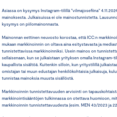
Asiassa on kysymys Instagram-tilillä ”vilmajosefiina” 4.11.202
mainoksesta. Julkaisuissa ei ole mainostunnistetta. Lausun
kysymys on piilomainonnasta.
Mainonnan eettinen neuvosto korostaa, että ICC:n markkinoin
mukaan markkinoinnin on oltava aina esitystavasta ja mediast
tunnistettavissa markkinoinniksi. Usein mainos on tunnistett
sellaisenaan, kun se julkaistaan yrityksen omalla Instagram-til
kaupallista sisältöä. Kuitenkin silloin, kun yritystilillä julkai
omistajan tai muun edustajan henkilökohtaisia julkaisuja, kulut
tunnistaa mainoksia muusta sisällöstä.
Markkinoinnin tunnistettavuuden arviointi on tapauskohtaist
markkinointisääntöjen tulkinnassa on otettava huomioon, mi
markkinoinnin tunnistettavuudesta (esim. MEN 43/2023 ja 22