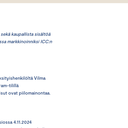
sekä kaupallista sisältöä
vissa markkinoinniksi ICC:n
ityishenkilöltä Vilma
am-tilillä
isut ovat piilomainontaa.
osiossa 4.11.2024