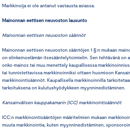
Markkinoija ei ole antanut vastausta asiassa.
Mainonnan eettisen neuvoston lausunto
Mainonnan eettisen neuvoston säännöt
Mainonnan eettisen neuvoston sääntöjen 1 §:n mukaan main
on elinkeinoelämän itsesääntelytoimielin. Sen tehtävänä on an
onko mainos tai muu menettely kaupallisessa markkinoinniss
tai tunnistettavissa markkinoinniksi ottaen huomioon Kansa
markkinointisäännöt. Kaupallisella markkinoinnilla tarkoitetaa
tarkoituksena on kulutushyödykkeen myynninedistäminen.
Kansainvälisen kauppakamarin (ICC) markkinointisäännöt
ICC:n markkinointisääntöjen määritelmien mukaan markkinoint
muuta markkinointia, kuten myynninedistäminen, sponsoroint