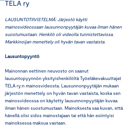
TELA ry
LAUSUNTOTIIVISTELMÄ: Järjestö käytti
mainosvideossaan lausunnonpyytäjän kuvaa ilman hänen
suostumustaan. Henkilö oli videolla tunnistettavissa.
Markkinoijan menettely oli hyvän tavan vastaista.
Lausuntopyyntö
Mainonnan eettinen neuvosto on saanut
lausuntopyynnön yksityishenkilöltä Työeläkevakuuttajat
TELA ry:n mainosvideosta. Lausunnonpyytäjän mukaan
järjestön menettely on hyvän tavan vastaista, koska sen
mainosvideossa on käytetty lausunnonpyytäjän kuvaa
ilman hänen suostumustaan. Mainoksesta saa kuvan, että
hänellä olisi sidos mainostajaan tai että hän esiintyisi
mainoksessa maksua vastaan.