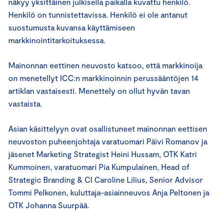
näkyy yksittäinen julkisella paikalla kuvattu henkilö.
Henkilö on tunnistettavissa. Henkilö ei ole antanut
suostumusta kuvansa käyttämiseen
markkinointitarkoituksessa.
Mainonnan eettinen neuvosto katsoo, että markkinoija
on menetellyt ICC:n markkinoinnin perussääntöjen 14
artiklan vastaisesti. Menettely on ollut hyvän tavan
vastaista.
Asian käsittelyyn ovat osallistuneet mainonnan eettisen
neuvoston puheenjohtaja varatuomari Päivi Romanov ja
jäsenet Marketing Strategist Heini Hussam, OTK Katri
Kummoinen, varatuomari Pia Kumpulainen, Head of
Strategic Branding & CI Caroline Lilius, Senior Advisor
Tommi Pelkonen, kuluttaja-asiainneuvos Anja Peltonen ja
OTK Johanna Suurpää.