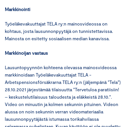
Markkinointi
Työeläkevakuuttajat TELA ry:n mainosvideossa on
kohtaus, josta lausunnonpyytäjä on tunnistettavissa.
Mainosta on esitetty sosiaalisen median kanavissa.
Markkinoijan vastaus
Lausuntopyynnön kohteena olevassa mainosvideossa
markkinoidaan Työeläkevakuuttajat TELA -
Arbetspensionsförsäkrarna TELA ry:n (jäljempänä ”Tela”)
28.10.2021 järjestämää tilaisuutta ”Tervetuloa paratiisiin!
– keskustelutilaisuus taloudesta ja eläkkeistä 28.10.”.
Video on minuutin ja kolmen sekunnin pituinen. Videon
alussa on noin sekunnin verran videomateriaalia
lausunnonpyytäjästä istumassa torikahvilassa
selaamassa puhelintaan. Kuvan käyttöön ei ole pyydetty