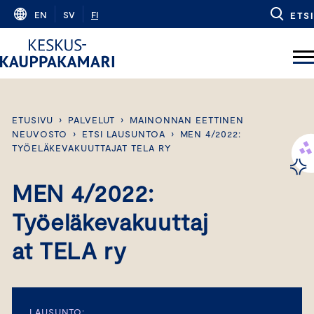
Skip
EN
SV
FI
ETSI
to
content
ETUSIVU
›
PALVELUT
›
MAINONNAN EETTINEN
NEUVOSTO
›
ETSI LAUSUNTOA
›
MEN 4/2022:
TYÖELÄKEVAKUUTTAJAT TELA RY
MEN 4/2022:
Työeläkevakuuttaj
at TELA ry
LAUSUNTO: