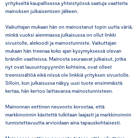
yritykseltä kaupallisessa yhteistyössä saatuja vaatteita
mainoksen julkaisemisen jälkeen.
Vaikuttajan mukaan hän on mainostanut topin uutta väriä,
minkä vuoksi aiemmassa julkaisussa on ollut linkki
sivustolle, alekoodi ja mainostunniste. Vaikuttajan
mukaan hän treenaa koko ajan kysymyksessä olevan
brändin vaatteissa. Mainosta seuraavat julkaisut, jotka
nyt ovat lausuntopyynnön kohteina, ovat olleet
treenisisältöä eikä niissä ole linkkiä yrityksen sivustolle.
Silloin, kun julkaisussa näkyy uusi tuote ensimmäistä
kertaa, hän kertoo laittavansa mainostunnisteen.
Mainonnan eettinen neuvosto korostaa, että
markkinoinnin käsitettä tulkitaan laajasti ja markkinoinnin
tunnistettavuutta arvioidaan aina tapauskohtaisesti.