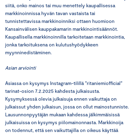
siitä, onko mainos tai muu menettely kaupallisessa
markkinoinnissa hyvän tavan vastaista tai
tunnistettavissa markkinoinniksi ottaen huomioon
Kansainvälisen kauppakamarin markkinointisäännöt.
Kaupallisella markkinoinnilla tarkoitetaan markkinointia,
jonka tarkoituksena on kulutushyödykkeen
myynninedistäminen.
Asian arviointi
Asiassa on kysymys Instagram-tilillä ”ritaniemiofficial”
tarinat-osion 7.2.2025 kahdesta julkaisusta.
Kysymyksessä olevia julkaisuja ennen vaikuttaja on
julkaissut yhden julkaisun, jossa on ollut mainostunniste.
Lausunnonpyytäjän mukaan kahdessa jälkimmäisissä
julkaisuissa on kysymys piilomainonnasta. Markkinoija
on todennut, että sen vaikuttajilla on oikeus käyttää