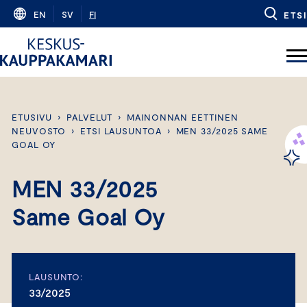
Skip
EN
SV
FI
ETSI
to
content
ETUSIVU
›
PALVELUT
›
MAINONNAN EETTINEN
NEUVOSTO
›
ETSI LAUSUNTOA
›
MEN 33/2025 SAME
GOAL OY
MEN 33/2025
Same Goal Oy
LAUSUNTO:
33/2025