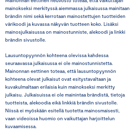
Mainonnan eettinen neuvosto toteaa, että vaikuttajan
mainokseksi merkityssä aiemmassa julkaisussa mainitaan
brändin nimi sekä kerrotaan mainostettujen tuotteiden
värikoodi ja kuvassa näkyvän tuotteen koko. Lisäksi
mainosjulkaisussa on mainostunniste, alekoodi ja linkki
brändin sivustolle.
Lausuntopyynnön kohteena olevissa kahdessa
seuraavassa julkaisussa ei ole mainostunnistetta.
Mainonnan eettinen toteaa, että lausuntopyynnön
kohteena olevat julkaisut ovat esitystavaltaan ja
kuvakulmaltaan erilaisia kuin mainokseksi merkitty
julkaisu. Julkaisuissa ei ole mainintaa brändistä, tietoja
tuotteista, alekoodia eikä linkkiä brändin sivustolle.
Niissä ei myöskään esitellä tuotetta mainosmaisesti,
vaan videoissa huomio on vaikuttajan harjoittelun
kuvaamisessa.