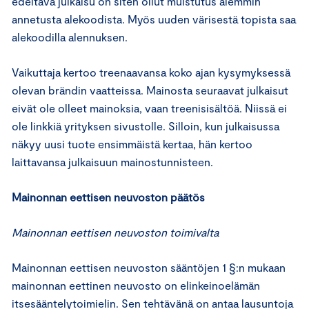
edeltävä julkaisu on siten ollut muistutus aiemmin
annetusta alekoodista. Myös uuden värisestä topista saa
alekoodilla alennuksen.
Vaikuttaja kertoo treenaavansa koko ajan kysymyksessä
olevan brändin vaatteissa. Mainosta seuraavat julkaisut
eivät ole olleet mainoksia, vaan treenisisältöä. Niissä ei
ole linkkiä yrityksen sivustolle. Silloin, kun julkaisussa
näkyy uusi tuote ensimmäistä kertaa, hän kertoo
laittavansa julkaisuun mainostunnisteen.
Mainonnan eettisen neuvoston päätös
Mainonnan eettisen neuvoston toimivalta
Mainonnan eettisen neuvoston sääntöjen 1 §:n mukaan
mainonnan eettinen neuvosto on elinkeinoelämän
itsesääntelytoimielin. Sen tehtävänä on antaa lausuntoja