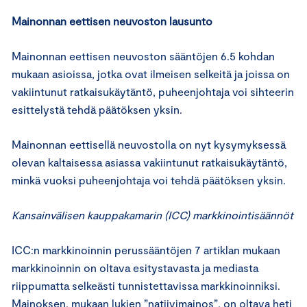
Mainonnan eettisen neuvoston lausunto
Mainonnan eettisen neuvoston sääntöjen 6.5 kohdan
mukaan asioissa, jotka ovat ilmeisen selkeitä ja joissa on
vakiintunut ratkaisukäytäntö, puheenjohtaja voi sihteerin
esittelystä tehdä päätöksen yksin.
Mainonnan eettisellä neuvostolla on nyt kysymyksessä
olevan kaltaisessa asiassa vakiintunut ratkaisukäytäntö,
minkä vuoksi puheenjohtaja voi tehdä päätöksen yksin.
Kansainvälisen kauppakamarin (ICC) markkinointisäännöt
ICC:n markkinoinnin perussääntöjen 7 artiklan mukaan
markkinoinnin on oltava esitystavasta ja mediasta
riippumatta selkeästi tunnistettavissa markkinoinniksi.
Mainoksen, mukaan lukien ”natiivimainos”, on oltava heti