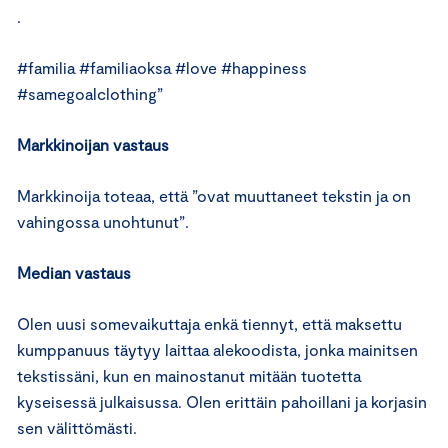
.
#familia #familiaoksa #love #happiness
#samegoalclothing”
Markkinoijan vastaus
Markkinoija toteaa, että ”ovat muuttaneet tekstin ja on
vahingossa unohtunut”.
Median vastaus
Olen uusi somevaikuttaja enkä tiennyt, että maksettu
kumppanuus täytyy laittaa alekoodista, jonka mainitsen
tekstissäni, kun en mainostanut mitään tuotetta
kyseisessä julkaisussa. Olen erittäin pahoillani ja korjasin
sen välittömästi.