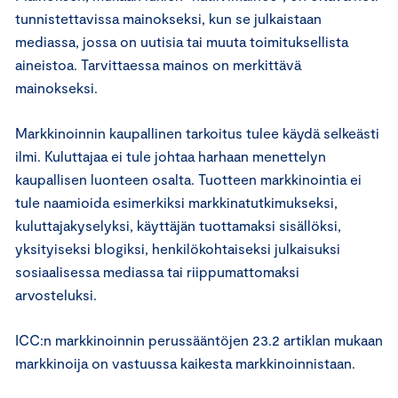
tunnistettavissa mainokseksi, kun se julkaistaan
mediassa, jossa on uutisia tai muuta toimituksellista
aineistoa. Tarvittaessa mainos on merkittävä
mainokseksi.
Markkinoinnin kaupallinen tarkoitus tulee käydä selkeästi
ilmi. Kuluttajaa ei tule johtaa harhaan menettelyn
kaupallisen luonteen osalta. Tuotteen markkinointia ei
tule naamioida esimerkiksi markkinatutkimukseksi,
kuluttajakyselyksi, käyttäjän tuottamaksi sisällöksi,
yksityiseksi blogiksi, henkilökohtaiseksi julkaisuksi
sosiaalisessa mediassa tai riippumattomaksi
arvosteluksi.
ICC:n markkinoinnin perussääntöjen 23.2 artiklan mukaan
markkinoija on vastuussa kaikesta markkinoinnistaan.