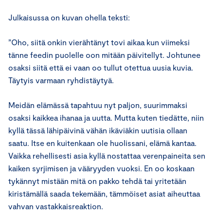
Julkaisussa on kuvan ohella teksti:
”Oho, siitä onkin vierähtänyt tovi aikaa kun viimeksi
tänne feedin puolelle oon mitään päivitellyt. Johtunee
osaksi siitä että ei vaan oo tullut otettua uusia kuvia.
Täytyis varmaan ryhdistäytyä.
Meidän elämässä tapahtuu nyt paljon, suurimmaksi
osaksi kaikkea ihanaa ja uutta. Mutta kuten tiedätte, niin
kyllä tässä lähipäivinä vähän ikäviäkin uutisia ollaan
saatu. Itse en kuitenkaan ole huolissani, elämä kantaa.
Vaikka rehellisesti asia kyllä nostattaa verenpaineita sen
kaiken syrjimisen ja vääryyden vuoksi. En oo koskaan
tykännyt mistään mitä on pakko tehdä tai yritetään
kiristämällä saada tekemään, tämmöiset asiat aiheuttaa
vahvan vastakkaisreaktion.