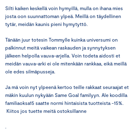
Silti kaiken keskellä voin hymyillä, mulla on ihana mies
josta oon suunnattoman ylpeä. Meillä on täydellinen
tytär, meidän kaunis pieni hymytyttö.
Tänään juur totesin Tommylle kuinka universumi on
palkinnut meitä vaikean raskauden ja synnytyksen
jälkeen helpolla vauva-arjella. Voin todeta aidosti et
meidän vauva-arki ei ole mitenkään rankkaa, eikä meillä
ole edes silmäpusseja.
Ja mä voin nyt ylpeenä kertoo teille rakkaat seuraajat et
mäkin kuulun nykyään Same Goal familyyn. Ale koodilla
familiaoksa15 saatte normi hintaisista tuotteista -15%.
Kiitos jos tuette meitä ostoksillanne
.