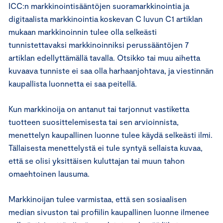
ICC:n markkinointisääntöjen suoramarkkinointia ja
digitaalista markkinointia koskevan C luvun C1 artiklan
mukaan markkinoinnin tulee olla selkeästi
tunnistettavaksi markkinoinniksi perussääntöjen 7
artiklan edellyttämällä tavalla. Otsikko tai muu aihetta
kuvaava tunniste ei saa olla harhaanjohtava, ja viestinnän
kaupallista luonnetta ei saa peitellä.
Kun markkinoija on antanut tai tarjonnut vastiketta
tuotteen suosittelemisesta tai sen arvioinnista,
menettelyn kaupallinen luonne tulee käydä selkeästi ilmi.
Tällaisesta menettelystä ei tule syntyä sellaista kuvaa,
että se olisi yksittäisen kuluttajan tai muun tahon
omaehtoinen lausuma.
Markkinoijan tulee varmistaa, että sen sosiaalisen
median sivuston tai profiilin kaupallinen luonne ilmenee