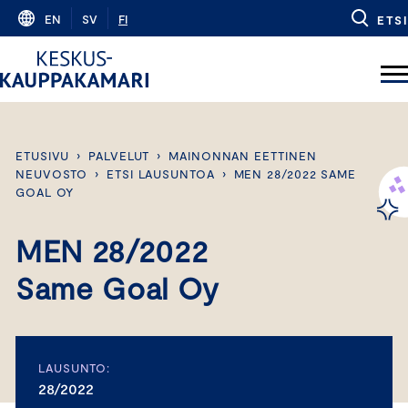
Skip
EN
SV
FI
ETSI
to
content
ETUSIVU
›
PALVELUT
›
MAINONNAN EETTINEN
NEUVOSTO
›
ETSI LAUSUNTOA
›
MEN 28/2022 SAME
GOAL OY
MEN 28/2022
Same Goal Oy
LAUSUNTO:
28/2022