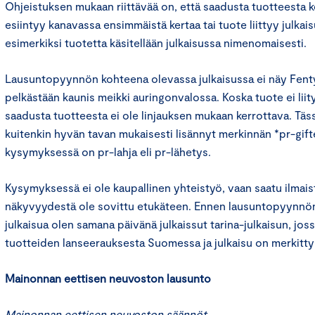
Ohjeistuksen mukaan riittävää on, että saadusta tuotteesta k
esiintyy kanavassa ensimmäistä kertaa tai tuote liittyy julkai
esimerkiksi tuotetta käsitellään julkaisussa nimenomaisesti.
Lausuntopyynnön kohteena olevassa julkaisussa ei näy Fenty
pelkästään kaunis meikki auringonvalossa. Koska tuote ei liity
saadusta tuotteesta ei ole linjauksen mukaan kerrottava. Tä
kuitenkin hyvän tavan mukaisesti lisännyt merkinnän *pr-gift
kysymyksessä on pr-lahja eli pr-lähetys.
Kysymyksessä ei ole kaupallinen yhteistyö, vaan saatu ilmais
näkyvyydestä ole sovittu etukäteen. Ennen lausuntopyynnö
julkaisua olen samana päivänä julkaissut tarina-julkaisun, jos
tuotteiden lanseerauksesta Suomessa ja julkaisu on merkitty *p
Mainonnan eettisen neuvoston lausunto
Mainonnan eettisen neuvoston säännöt