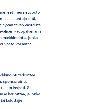
nan eettinen neuvosto
taa lausuntoja siitä,
a hyvän tavan vastaista
invälisen kauppakamarin
n markkinointia, jonka
euvosto voi antaa
kkinointi tarkoittaa
, sponsorointi,
tulkita laajasti. Se
unsa harjoittaa, ja jonka
ai kuluttajien