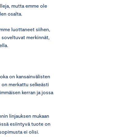
lleja, mutta emme ole
en osalta.
mme luottaneet siihen,
un soveltuvat merkinnät,
ella.
joka on kansainvälisten
 on merkattu selkeästi
simmäisen kerran ja jossa
nnin linjauksen mukaan
lössä esiintyvä tuote on
opimusta ei olisi.