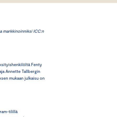
a markkinoinniksi ICC:n
ityishenkilöltä Fenty
aja Annette Tallbergin
yksen mukaan julkaisu on
am-tilillä