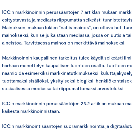
ICC:n markkinoinnin perussääntöjen 7 artiklan mukaan markk
esitystavasta ja mediasta riippumatta selkeästi tunnistettavi
Mainoksen, mukaan lukien ”natiivimainos”, on oltava heti tun
mainokseksi, kun se julkaistaan mediassa, jossa on uutisia tai
aineistoa. Tarvittaessa mainos on merkittävä mainokseksi.
Markkinoinnin kaupallinen tarkoitus tulee käydä selkeästi ilmi.
harhaan menettelyn kaupallisen luonteen osalta. Tuotteen mar
naamioida esimerkiksi markkinatutkimukseksi, kuluttajakysely
tuottamaksi sisällöksi, yksityiseksi blogiksi, henkilökohtaiseks
sosiaalisessa mediassa tai riippumattomaksi arvosteluksi.
ICC:n markkinoinnin perussääntöjen 23.2 artiklan mukaan ma
kaikesta markkinoinnistaan.
ICC:n markkinointisääntöjen suoramarkkinointia ja digitaalis