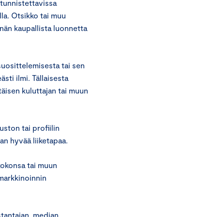
 tunnistettavissa
lla. Otsikko tai muu
nnän kaupallista luonnetta
suosittelemisesta tai sen
sti ilmi. Tällaisesta
ttäisen kuluttajan tai muun
ston tai profiilin
an hyvää liiketapaa.
 kokonsa tai muun
markkinoinnin
tantajan, median,