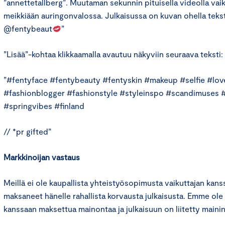
”annettetallberg”. Muutaman sekunnin pituisella videolla vaik
meikkiään auringonvalossa. Julkaisussa on kuvan ohella teksti
@fentybeaut
”
”Lisää”-kohtaa klikkaamalla avautuu näkyviin seuraava teksti:
”#fentyface #fentybeauty #fentyskin #makeup #selfie #lov
#fashionblogger #fashionstyle #styleinspo #scandimuses #
#springvibes #finland
// *pr gifted”
Markkinoijan vastaus
Meillä ei ole kaupallista yhteistyösopimusta vaikuttajan kan
maksaneet hänelle rahallista korvausta julkaisusta. Emme ol
kanssaan maksettua mainontaa ja julkaisuun on liitetty mainin