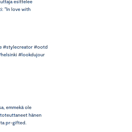
uttaja esittelee
: ”In love with
e #stylecreator #ootd
helsinki #lookdujour
ssa, emmekä ole
e toteuttaneet hänen
ta pr-gifted.