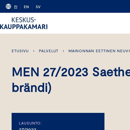
Skip
FI
EN
SV
to
content
ETUSIVU
›
PALVELUT
›
MAINONNAN EETTINEN NEUV
MEN 27/2023 Saethe
brändi)
LAUSUNTO:
27/2023