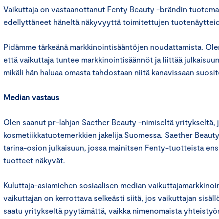
Vaikuttaja on vastaanottanut Fenty Beauty -brändin tuotema
edellyttäneet häneltä näkyvyyttä toimitettujen tuotenäytteid
Pidämme tärkeänä markkinointisääntöjen noudattamista. Ole
että vaikuttaja tuntee markkinointisäännöt ja liittää julkaisu
mikäli hän haluaa omasta tahdostaan niitä kanavissaan suosit
Median vastaus
Olen saanut pr-lahjan Saether Beauty -nimiseltä yritykseltä, 
kosmetiikkatuotemerkkien jakelija Suomessa. Saether Beauty
tarina-osion julkaisuun, jossa mainitsen Fenty-tuotteista en
tuotteet näkyvät.
Kuluttaja-asiamiehen sosiaalisen median vaikuttajamarkkinoi
vaikuttajan on kerrottava selkeästi siitä, jos vaikuttajan sisäl
saatu yritykseltä pyytämättä, vaikka nimenomaista yhteistyös