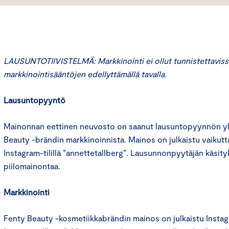
LAUSUNTOTIIVISTELMÄ: Markkinointi ei ollut tunnistettaviss
markkinointisääntöjen edellyttämällä tavalla.
Lausuntopyyntö
Mainonnan eettinen neuvosto on saanut lausuntopyynnön yks
Beauty -brändin markkinoinnista. Mainos on julkaistu vaikutt
Instagram-tilillä ”annettetallberg”. Lausunnonpyytäjän käsit
piilomainontaa.
Markkinointi
Fenty Beauty -kosmetiikkabrändin mainos on julkaistu Instagr