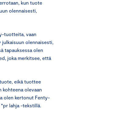
errotaan, kun tuote
suun olennaisesti,
-tuotteita, vaan
 julkaisuun olennaisesti,
ssä tapauksessa olen
ed, joka merkitsee, että
tuote, eikä tuottee
n kohteena olevaan
sa olen kertonut Fenty-
r lahja -tekstillä.