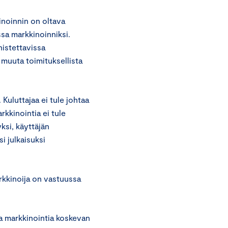
inoinnin on oltava
ssa markkinoinniksi.
nistettavissa
 muuta toimituksellista
 Kuluttajaa ei tule johtaa
kkinointia ei tule
ksi, käyttäjän
i julkaisuksi
rkkinoija on vastuussa
ta markkinointia koskevan