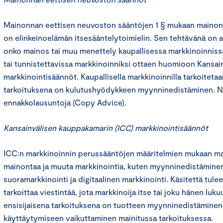
Mainonnan eettisen neuvoston sääntöjen 1 § mukaan mainon
on elinkeinoelämän itsesääntelytoimielin. Sen tehtävänä on an
onko mainos tai muu menettely kaupallisessa markkinoinniss
tai tunnistettavissa markkinoinniksi ottaen huomioon Kansa
markkinointisäännöt. Kaupallisella markkinoinnilla tarkoitetaa
tarkoituksena on kulutushyödykkeen myynninedistäminen. N
ennakkolausuntoja (Copy Advice).
Kansainvälisen kauppakamarin (ICC) markkinointisäännöt
ICC:n markkinoinnin perussääntöjen määritelmien mukaan mar
mainontaa ja muuta markkinointia, kuten myynninedistäminen
suoramarkkinointi ja digitaalinen markkinointi. Käsitettä tulee 
tarkoittaa viestintää, jota markkinoija itse tai joku hänen luku
ensisijaisena tarkoituksena on tuotteen myynninedistäminen t
käyttäytymiseen vaikuttaminen mainitussa tarkoituksessa.