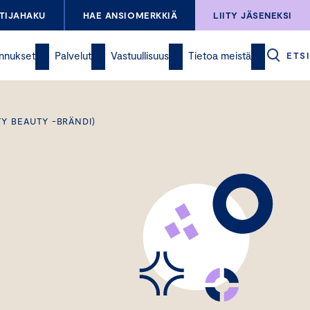
TIJAHAKU
HAE ANSIOMERKKIÄ
LIITY JÄSENEKSI
nnukset
Palvelut
Vastuullisuus
Tietoa meistä
ETSI
TY BEAUTY -BRÄNDI)