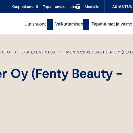
Kauppakamarit
Tapahtumakalenteri
Medialle
ASIANTUN
Uutishuone
Vaikuttaminen
Tapahtumat ja valme
OSTO
›
ETSI LAUSUNTOA
›
MEN 27/2023 SAETHER OY (FEN
r Oy (Fenty Beauty -