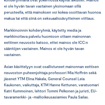
ei ole hyvän tavan vastainen yksinomaan sillä
perusteella, että mainoksen voi kokea osoittavan huonoa
makua tai että siinä on seksuaalissävytteinen viittaus.
Markkinoinnin kohderyhmä, käytetty media ja
markkinoitava palvelu huomioon ottaen mainonnan
eettinen neuvosto katsoo, ettei mainos ole ICC:n
sääntöjen vastainen. Mainos ei ole hyvän tavan
vastainen.
Asian käsittelyyn ovat osallistuneet mainonnan eettisen
neuvoston puheenjohtaja professori Mia Hoffrén sekä
jäsenet YTM Elina Hakala, General Counsel Leia
Kaukonen, vaikuttaja, KTM Hanne Kettunen, varatuomari
Katri Kummoinen, lehtori Tommi Pelkonen ja juristi, EU-
tavaramerkki- ja -mallioikeusasiamies Paula Sailas.