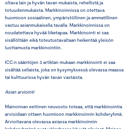
oltava lain ja hyvän tavan mukaista, rehellistä ja
totuudenmukaista. Markkinoinnissa on otettava
huomioon sosiaalinen, ympäristöllinen ja ammatillinen
vastuu asianmukaisella tavalla. Markkinoinnissa on
noudatettava hyvää liiketapaa. Markkinointi ei saa
sisällöltään eikä toteutustavaltaan heikentää yleisön
luottamusta markkinointiin.
ICC:n sääntöjen 3 artiklan mukaan markkinointi ei saa
sisältää sellaista, joka on kysymyksessä olevassa maassa
tai kulttuurissa hyvän tavan vastaista.
Asian arviointi
Mainonnan eettinen neuvosto toteaa, että markkinointia
arvioidaan ottaen huomioon markkinoinnin kohderyhmä.
Arvioitavana olevassa asiassa markkinoinnin
kohderyhmänä ovat yökerhossa käyvät aikuiset. Mainos