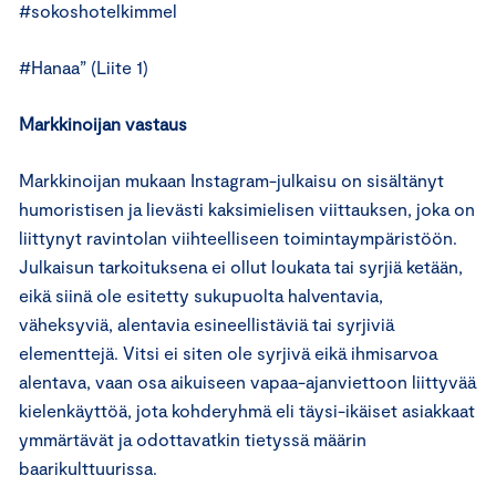
#sokoshotelkimmel
#Hanaa” (Liite 1)
Markkinoijan vastaus
Markkinoijan mukaan Instagram-julkaisu on sisältänyt
humoristisen ja lievästi kaksimielisen viittauksen, joka on
liittynyt ravintolan viihteelliseen toimintaympäristöön.
Julkaisun tarkoituksena ei ollut loukata tai syrjiä ketään,
eikä siinä ole esitetty sukupuolta halventavia,
väheksyviä, alentavia esineellistäviä tai syrjiviä
elementtejä. Vitsi ei siten ole syrjivä eikä ihmisarvoa
alentava, vaan osa aikuiseen vapaa-ajanviettoon liittyvää
kielenkäyttöä, jota kohderyhmä eli täysi-ikäiset asiakkaat
ymmärtävät ja odottavatkin tietyssä määrin
baarikulttuurissa.