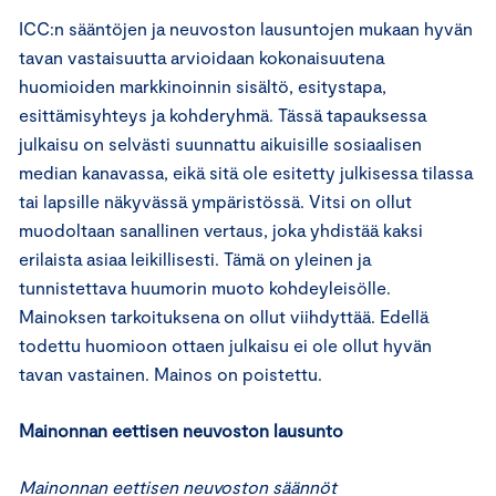
ICC:n sääntöjen ja neuvoston lausuntojen mukaan hyvän
tavan vastaisuutta arvioidaan kokonaisuutena
huomioiden markkinoinnin sisältö, esitystapa,
esittämisyhteys ja kohderyhmä. Tässä tapauksessa
julkaisu on selvästi suunnattu aikuisille sosiaalisen
median kanavassa, eikä sitä ole esitetty julkisessa tilassa
tai lapsille näkyvässä ympäristössä. Vitsi on ollut
muodoltaan sanallinen vertaus, joka yhdistää kaksi
erilaista asiaa leikillisesti. Tämä on yleinen ja
tunnistettava huumorin muoto kohdeyleisölle.
Mainoksen tarkoituksena on ollut viihdyttää. Edellä
todettu huomioon ottaen julkaisu ei ole ollut hyvän
tavan vastainen. Mainos on poistettu.
Mainonnan eettisen neuvoston lausunto
Mainonnan eettisen neuvoston säännöt