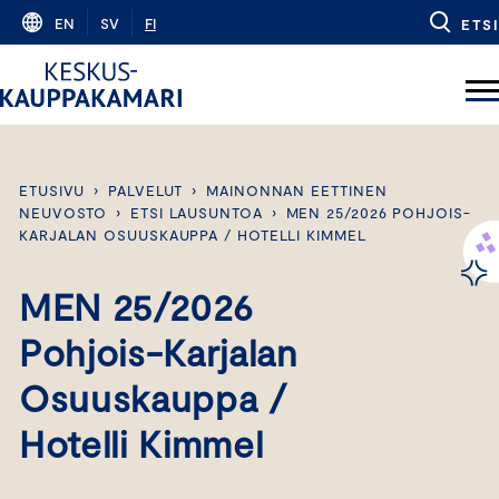
Skip
EN
SV
FI
ETSI
to
content
ETUSIVU
›
PALVELUT
›
MAINONNAN EETTINEN
NEUVOSTO
›
ETSI LAUSUNTOA
›
MEN 25/2026 POHJOIS-
KARJALAN OSUUSKAUPPA / HOTELLI KIMMEL
MEN 25/2026
Pohjois-Karjalan
Osuuskauppa /
Hotelli Kimmel