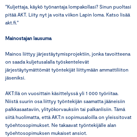
”Kuljettaja, käykö työnantaja lompakollasi? Sinun puoltasi
pitää AKT. Liity nyt ja voita viikon Lapin loma. Katso lisää
akt.fi.”
Mainostajan lausuma
Mainos liittyy järjestäytymisprojektiin, jonka tavoitteena
on saada kuljetusalalla työskentelevät
järjestäytymättömät työntekijät liittymään ammattiliiton
jäseniksi.
AKT:llä on vuosittain käsittelyssä yli 1 000 työriitaa.
Niistä suurin osa liittyy työntekijän saamatta jääneisiin
palkkasaataviin, ylityökorvauksiin tai palkanlisiin. Tämä
siitä huolimatta, että AKT:n sopimusaloilla on yleissitovat
työehtosopimukset. Ne takaavat työntekijälle alan
työehtosopimuksen mukaiset ansiot.