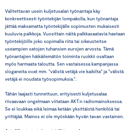
Valitettavan usein kuljetusalan työnantaja käy
konkreettisesti työntekijän lompakolla, kun työnantaja
jättää maksamatta työntekijälle sopimusten mukaisesti
kuuluvia palkkoja. Vuosittain näitä palkkasaatavia haetaan
työntekijöille joko sopimalla riita tai oikeusteitse
useampien satojen tuhansien eurojen arvosta. Tämä
työnantajien häikäilemätön toiminta ruokkii osaltaan
myös harmaata taloutta. Sen vastaisessa kampanjassa
sloganeita ovat mm. ”välistä vetäjä vie kaikilta” ja ”välistä
vetäjä ei noudata työsopimuksia.”.
Tähän laajasti tunnettuun, erityisesti kuljetusalaa
riivaavaan ongelmaan viitataan AKT:n radiomainoksessa.
Se ei loukkaa eikä leimaa ketään yksittäistä henkilöä tai
yrittäjää. Mainos ei ole myöskään hyvän tavan vastainen.