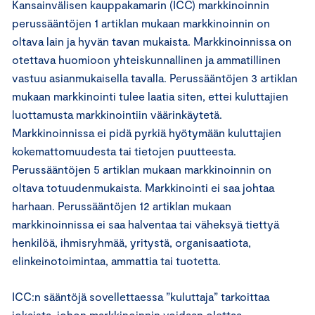
Kansainvälisen kauppakamarin (ICC) markkinoinnin
perussääntöjen 1 artiklan mukaan markkinoinnin on
oltava lain ja hyvän tavan mukaista. Markkinoinnissa on
otettava huomioon yhteiskunnallinen ja ammatillinen
vastuu asianmukaisella tavalla. Perussääntöjen 3 artiklan
mukaan markkinointi tulee laatia siten, ettei kuluttajien
luottamusta markkinointiin väärinkäytetä.
Markkinoinnissa ei pidä pyrkiä hyötymään kuluttajien
kokemattomuudesta tai tietojen puutteesta.
Perussääntöjen 5 artiklan mukaan markkinoinnin on
oltava totuudenmukaista. Markkinointi ei saa johtaa
harhaan. Perussääntöjen 12 artiklan mukaan
markkinoinnissa ei saa halventaa tai väheksyä tiettyä
henkilöä, ihmisryhmää, yritystä, organisaatiota,
elinkeinotoimintaa, ammattia tai tuotetta.
ICC:n sääntöjä sovellettaessa ”kuluttaja” tarkoittaa
jokaista, johon markkinoinnin voidaan olettaa