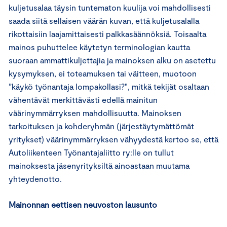
kuljetusalaa täysin tuntematon kuulija voi mahdollisesti
saada siitä sellaisen väärän kuvan, että kuljetusalalla
rikottaisiin laajamittaisesti palkkasäännöksiä. Toisaalta
mainos puhuttelee käytetyn terminologian kautta
suoraan ammattikuljettajia ja mainoksen alku on asetettu
kysymyksen, ei toteamuksen tai väitteen, muotoon
”käykö työnantaja lompakollasi?", mitkä tekijät osaltaan
vähentävät merkittävästi edellä mainitun
väärinymmärryksen mahdollisuutta. Mainoksen
tarkoituksen ja kohderyhmän (järjestäytymättömät
yritykset) väärinymmärryksen vähyydestä kertoo se, että
Autoliikenteen Työnantajaliitto ry:lle on tullut
mainoksesta jäsenyrityksiltä ainoastaan muutama
yhteydenotto.
Mainonnan eettisen neuvoston lausunto