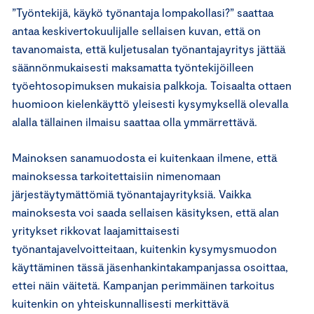
”Työntekijä, käykö työnantaja lompakollasi?” saattaa
antaa keskivertokuulijalle sellaisen kuvan, että on
tavanomaista, että kuljetusalan työnantajayritys jättää
säännönmukaisesti maksamatta työntekijöilleen
työehtosopimuksen mukaisia palkkoja. Toisaalta ottaen
huomioon kielenkäyttö yleisesti kysymyksellä olevalla
alalla tällainen ilmaisu saattaa olla ymmärrettävä.
Mainoksen sanamuodosta ei kuitenkaan ilmene, että
mainoksessa tarkoitettaisiin nimenomaan
järjestäytymättömiä työnantajayrityksiä. Vaikka
mainoksesta voi saada sellaisen käsityksen, että alan
yritykset rikkovat laajamittaisesti
työnantajavelvoitteitaan, kuitenkin kysymysmuodon
käyttäminen tässä jäsenhankintakampanjassa osoittaa,
ettei näin väitetä. Kampanjan perimmäinen tarkoitus
kuitenkin on yhteiskunnallisesti merkittävä