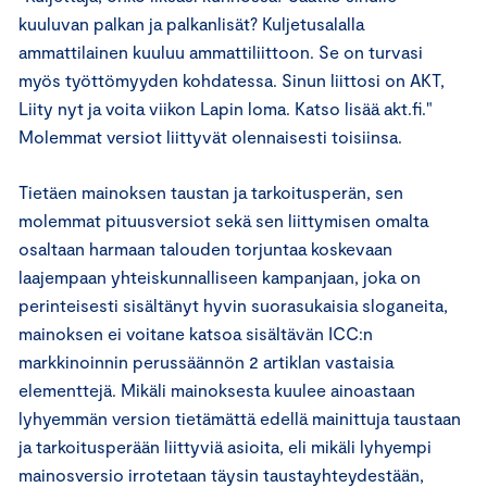
kuuluvan palkan ja palkanlisät? Kuljetusalalla
ammattilainen kuuluu ammattiliittoon. Se on turvasi
myös työttömyyden kohdatessa. Sinun liittosi on AKT,
Liity nyt ja voita viikon Lapin loma. Katso lisää akt.fi."
Molemmat versiot liittyvät olennaisesti toisiinsa.
Tietäen mainoksen taustan ja tarkoitusperän, sen
molemmat pituusversiot sekä sen liittymisen omalta
osaltaan harmaan talouden torjuntaa koskevaan
laajempaan yhteiskunnalliseen kampanjaan, joka on
perinteisesti sisältänyt hyvin suorasukaisia sloganeita,
mainoksen ei voitane katsoa sisältävän ICC:n
markkinoinnin perussäännön 2 artiklan vastaisia
elementtejä. Mikäli mainoksesta kuulee ainoastaan
lyhyemmän version tietämättä edellä mainittuja taustaan
ja tarkoitusperään liittyviä asioita, eli mikäli lyhyempi
mainosversio irrotetaan täysin taustayhteydestään,