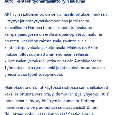
Autoliikenteen työnantajaliitto ry:n lausuma
AKT ry:n radiomainos on sen oman ilmoituksen mukaan
liittynyt järjestäytymiskampanjaan ja toisaalta
kansalliseen Harmaa talous - musta tulevaisuus -
kampanjaan, jossa on erillisinä painopistetoimialoina
nostettu keskiöön rakennusala, ravintola-ala,
kiinteistöpalveluala ja kuljetusala. Mainos on AKT:n
mukaan ollut suunnattu nimenomaan sellaisiin
kuljetusalan yrityksiin, jotka eivät ole Autoliikenteen
Työnantajaliitto ry:n jäseniä ja jotka eivät noudata alan
yleissitovaa työehtosopimusta.
Mainoksesta on ollut käytössä radiossa samanaikaisesti
kaksi eripituista versiota, pidempi (17 s) ja lyhyempi (10 s),
josta lainaus löytyy AKT ry:n lausumasta. Pidempi
mainosversio on puolestaan seuraavansisältöinen:
"Kuljettaja, onko liksasi kunnossa? Saatko sinulle