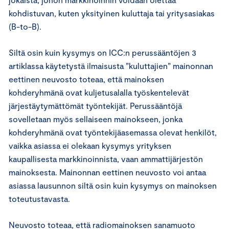
kohdistuvan, kuten yksityinen kuluttaja tai yritysasiakas
(B-to-B).
Siltä osin kuin kysymys on ICC:n perussääntöjen 3
artiklassa käytetystä ilmaisusta ”kuluttajien” mainonnan
eettinen neuvosto toteaa, että mainoksen
kohderyhmänä ovat kuljetusalalla työskentelevät
järjestäytymättömät työntekijät. Perussääntöjä
sovelletaan myös sellaiseen mainokseen, jonka
kohderyhmänä ovat työntekijäasemassa olevat henkilöt,
vaikka asiassa ei olekaan kysymys yrityksen
kaupallisesta markkinoinnista, vaan ammattijärjestön
mainoksesta. Mainonnan eettinen neuvosto voi antaa
asiassa lausunnon siltä osin kuin kysymys on mainoksen
toteutustavasta.
Neuvosto toteaa, että radiomainoksen sanamuoto