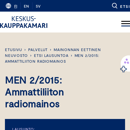
Skip
FI
EN
SV
ETSI
to
content
ETUSIVU
›
PALVELUT
›
MAINONNAN EETTINEN
NEUVOSTO
›
ETSI LAUSUNTOA
›
MEN 2/2015:
AMMATTILIITON RADIOMAINOS
MEN 2/2015:
Ammattiliiton
radiomainos
LAUSUNTO: